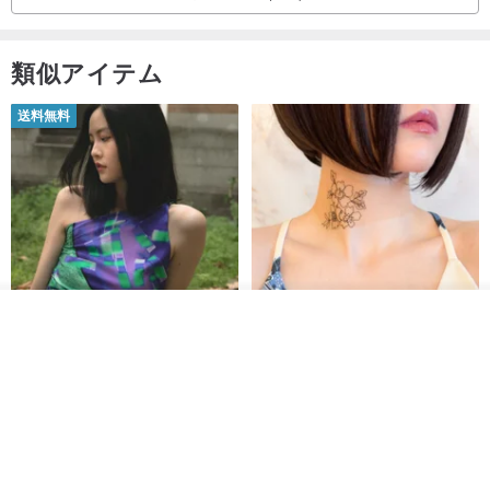
✦色✦
ご不明な点がございましたら、お気軽にお問い合わせくださ
い📥📥
翡翠には、緑、紫、赤、黄、灰色、黒、白など、さまざまな色があ
類似アイテム
ります。
送料無料
✦Aグッズ-Cグッズ✦
現在、人々は強酸浸漬またはレーザーエッチングによっていくつか
の色を塗りつぶすことができるため、貧弱なジェダイトの外観は高
級ジェダイトに似たものになります。現在、ジェダイトは通常、市
場ではA、B、Cの文字で識別され、ジェダイト製品の質感を区別し
ています。
►カーゴジェダイト、天然ジェダイトは、化学的に処理されていな
その他の商品を見る
ショップを見る
【イタリアの精緻な職人技】 -
世界の片隅で静かに咲く花/ ワン
い天然ジェダイトであり、自然な色と結果があります。
フレンチシックな装い - ツイル
ポイントタトゥーのレースのチ
►B翡翠、漂白および接着翡翠は、強酸で洗浄および接着され、強
プリントシルクスカーフトップ
ョーカー SV649
from a friend of mine
Sugar Valentine
ス
酸に浸されて洗浄された翡翠です。
34,340円
1,780円
►染めた翡翠であるカーゴC翡翠は、人工的に染めた翡翠です。
送料無料
ジェダイトAのみが本物で、残りは手動で処理されます