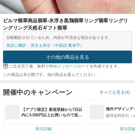
ビルマ翡翠商品翡翠-氷浮き黒鶏翡翠リング翡翠リングリ
ングリング天然石ギフト翡翠
自動翻訳されているため、内容が不完全な場合があります。
英語に翻訳
原文を表示（中国語-繁体字）
その他の商品を見る
ご注文完了後、無料で
Webメッセージカード
を作成できます。
この商品は非公開です。他の商品を選んでください。
開催中のキャンペーン
すべてを見る(4)
海外デザインア
【アプリ限定】新規登録から7日以
入
内に4,000円以上お買いもので送料
越境送料割引（
無料（最大500円OFF）
割引詳細
割引詳