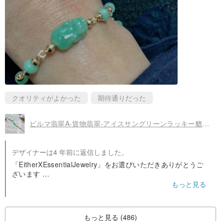
✦透明性✦
ジェダイトの透明度はウォーターヘッドとも呼ばれ、降順での値
は、ガラス粉砕（非常に透明）、氷粉砕（透明）、ワックス粉砕
（半透明）、豆粉砕（不透明）です。
✦ピット✦
翡翠の原料は、製造方法により「旧翡翠」と「新翡翠」に分類さ
クオリティがよかった
期待通りだった
れ、天然雪水に長時間浸された翡翠は「旧翡翠翡翠」と呼ばれてい
ます。
ビルマ翡翠A-貨物翡翠-アイスサングリーンラッキー貔貅翡翠K14ゴールドブレスレットギフト天然石ギフト
►LaoKeng：Lao Kengは、ジェダイトの二次鉱山を指します。つま
り、ジェダイトの形成後、風化、地震、流水などの変化を受けてい
デザイナーは4 年前に返信しました。
ます。
「EitherXEssentialJewelry」をお選びいただきありがとうご
►Xinkeng：Xinkengは、ジェダイトの元の鉱山を指します。つま
ざいます
❤️ジェダイト製品の写真の着用についてもっと知りたい場合
もっと見る
り、ジェダイトの形成後、大きな地質学的変化はありません。「新
は、ファンページをフォローしてください。
昌」とも呼ばれます。
🔍Facebookページ：@exejewelry
🔍Instagramファンページ：exe_jewelry
もっと見る (486)