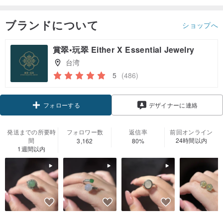
ブランドについて
ショップへ
賞翠•玩翠 Either X Essential Jewelry
台湾
5
(486)
クーポン取得
デザイナーに連絡
フォローする
発送までの所要時
フォロワー数
返信率
前回オンライン
間
24時間以内
3,162
80%
1週間以内