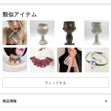
✦フリーバックル✦
類似アイテム
どんなスタイルのバックルもペンダントに変えることができます
（ご注文の際はご注意ください）
✦翡翠のネクタイピース✦
どんな翡翠もピースを結ぶようにデザインできます
例：バッグの装飾品/携帯電話の装飾品/車の装飾品/机の装飾品/ドア
の装飾品...など。
✦18kモザイク✦
ステップ1.お問い合わせ（ベア石セレクション）
ステップ2.カスタマイズされたモザイクデザインまたは完成品リフ
チェックする
ァレンス
ステップ3.見積もりをする
商品情報
ステップ4.最終確認と保証金の支払い
（南アフリカの本物のダイヤモンド/ 18Kゴールド）