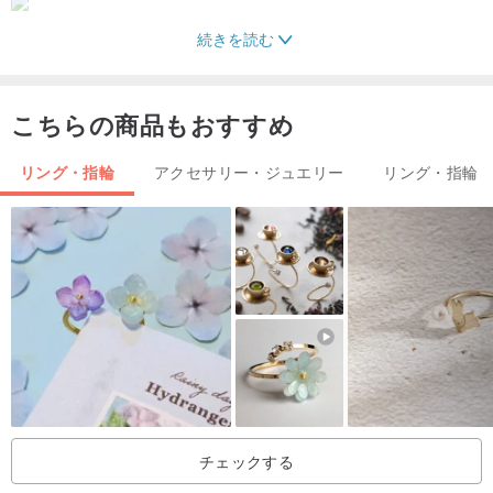
続きを読む
✦ブレスレット/ブレスレット✦
►手の周囲
こちらの商品もおすすめ
手の円周はセンチメートル（cm）で計算され、巻尺を使用して手の
周りを測定します（注文時に注意してください）
リング・指輪
アクセサリー・ジュエリー
リング・指輪
延長：追加料金が必要です（各翡翠の価格は異なります。見積もり
についてはお問い合わせください）
►素材
925シルバーまたはK14ゴールドチェーンは、個人のニーズに応じて
カスタマイズできます
►エクステンションチェーン（バッファーバックル）
エクステンションチェーン（バッファーバックル）を長くしたくな
い場合は、短くすることができます
チェックする