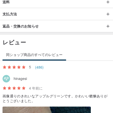
送料
カスタマイズしたいのですが、始め方がわかりません。デザイナー
支払方法
との話し合いへようこそ。
返品・交換のお知らせ
カスタマイズされた商品、返品または交換サービスなし
レビュー
✦鉱区生産地✦
世界のジェダイトの80％以上がビルマで生産されており、北陸地
同ショップ商品のすべてのレビュー
方、グアテマラ、米国、ロシアの海岸沿いの新潟県でも生産されて
います。
5
(486)
hinagesi
✦水を育てる✦
翡翠の種は、ガラス種、氷種、ワックス種、豆種などに大まかに分
4 年前に
類できます。それらの中で、ガラス種はジェダイト生殖質の中で最
画像通りのきれいなアップルグリーンです。かわいい貔貅ありが
とうございました。
高です。