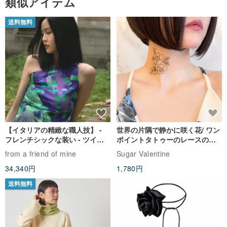
類似アイテム
送料無料
【イタリアの精緻な職人技】 -
世界の片隅で静かに咲く花/ ワン
フレンチシックな装い - ツイル
ポイントタトゥーのレースのチ
プリントシルクスカーフトップ
ョーカー SV649
from a friend of mine
Sugar Valentine
ス
34,340円
1,780円
送料無料