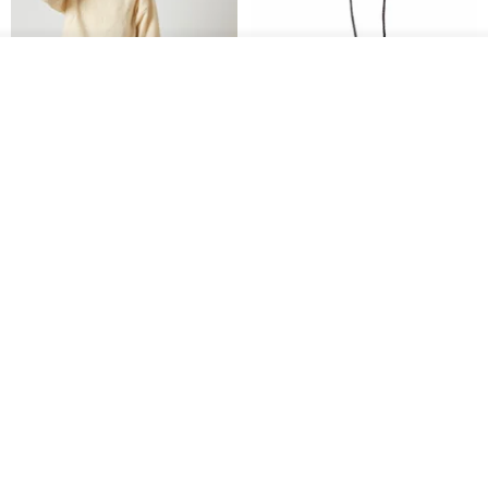
入荷待ち登録
お気に入り
ショップを見る
CHARM 日本製 ショート ミック
天然シルクフラワーネックレス -
ス オーガニックコットン ネック
ローズチョーカー - リストレッ
ウォーマー
グブレスレット シルクアクセサ
カジュアルボックス casual box
Marina V Lingerie
リー
2,500円
9,769円
花園パーティー 両面シルク スカ
エレガントな赤いバラのチュー