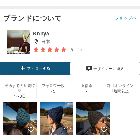
ブランドについて
ショップへ
Knitya
日本
5
(1)
フォローする
デザイナーに連絡
発送までの所要時
フォロワー数
返信率
前回オンライン
間
1週間以上
45
-
1〜3日