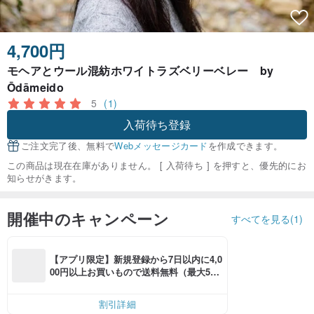
4,700円
モヘアとウール混紡ホワイトラズベリーベレー by
Ōdāmeido
5
(1)
入荷待ち登録
ご注文完了後、無料で
Webメッセージカード
を作成できます。
この商品は現在在庫がありません。 [ 入荷待ち ] を押すと、優先的にお
知らせがきます。
開催中のキャンペーン
すべてを見る(1)
【アプリ限定】新規登録から7日以内に4,0
00円以上お買いもので送料無料（最大500
円OFF）
割引詳細