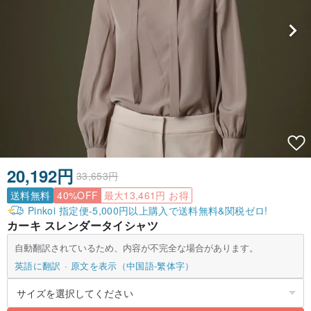
20,192円
33,653円
送料無料
40%OFF
最大13,461円 お得
Pinkoi 指定便-5,000円以上購入で送料無料&関税ゼロ!
カーキ スレンダータイシャツ
自動翻訳されているため、内容が不完全な場合があります。
英語に翻訳
原文を表示（中国語-繁体字）