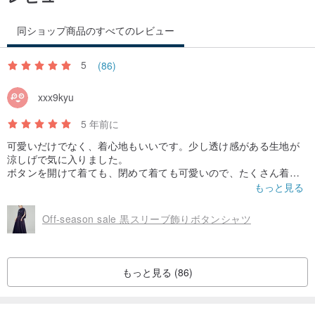
同ショップ商品のすべてのレビュー
5
(86)
xxx9kyu
5 年前に
可愛いだけでなく、着心地もいいです。少し透け感がある生地が
涼しげで気に入りました。
ボタンを開けて着ても、閉めて着ても可愛いので、たくさん着た
いと思います。
もっと見る
Not only cute, but also comfortable to wear. I like the fact that t
Off-season sale 黒スリーブ飾りボタンシャツ
he fabric is a little transparent, which is cool.
It's cute to wear with the button open or with the button closed,
so I want to wear a lot.
もっと見る (86)