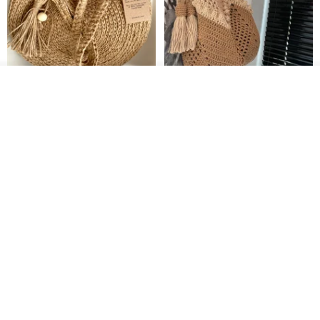
カートに入れる
クロシェ編み丸型ジュートバッ
オーガニックコットン糸の編み
お気に入り
ショップを見る
グ、クロシェ編みトートバッ
バッグ、クラッチバッグとして
グ、クロシェ編みショルダーバ
も。
Lunar Cat
Knits And Woven By Oom
ッグ
11,425円
5,405円
8,314円
送料無料