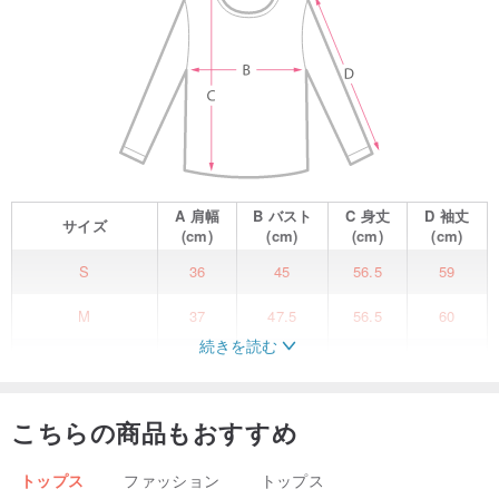
A
肩幅
B
バスト
C
身丈
D
袖丈
サイズ
(cm)
(cm)
(cm)
(cm)
S
36
45
56.5
59
M
37
47.5
56.5
60
続きを読む
L
38
50
56.5
61
21AWのテーマ：曙光 Dawn
こちらの商品もおすすめ
夜明け、それは希望に満ちた朝一番の光。
トップス
ファッション
トップス
コレクションの色合いは、暖色系を基調としています。