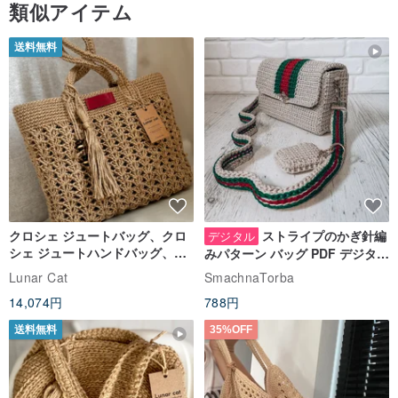
類似アイテム
送料無料
クロシェ ジュートバッグ、クロ
ストライプのかぎ針編
デジタル
シェ ジュートハンドバッグ、リ
みパターン バッグ PDF デジタル
ユーザブルバッグ
インスタント ダウンロード、レ
Lunar Cat
SmachnaTorba
ディース クロスボディ
14,074円
788円
送料無料
35%OFF