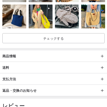
Dawn : 朝一番の光が人々に希望をもたらします。
夜明けの薔薇色の雲、そして太陽の眩いピーチの光をベースカラー
に、早朝の空のミストブルーを合わせています。これらがコレクシ
ョンを彩る色です。
チェックする
朝露や雲のディテールといった要素は、21AWのデザインに融合さ
れています。
商品情報
また、目覚めの時に纏うローブを再構築し、よりスタイリッシュな
アイテムへと変貌させました。これにより、デザインにさらなる創
送料
造性を加えています。
支払方法
低迷する2021年の雰囲気を刷新し、Clear/Soft/Newをもたらすこと
返品・交換のお知らせ
を願っています。
レビュー