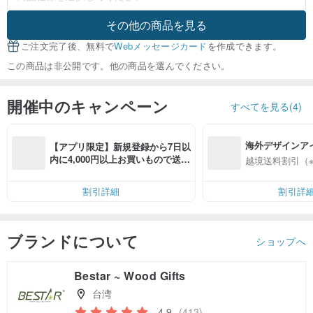
その他の商品を見る
ご注文完了後、無料で
Webメッセージカード
を作成できます。
この商品は非公開です。他の商品を選んでください。
開催中のキャンペーン
すべてを見る(4)
海外デザインア
【アプリ限定】新規登録から7日以
入
内に4,000円以上お買いもので送料
越境送料割引（
無料（最大500円OFF）
割引詳細
割引詳
ブランドについて
ショップへ
Bestar ~ Wood Gifts
台湾
4.9
(413)