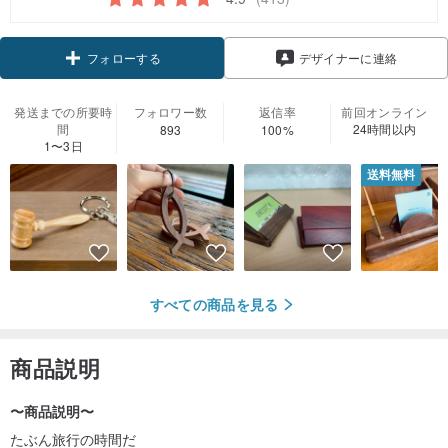
クーポン取得
デザイナーに連絡
フォローする
発送までの所要時
フォロワー数
返信率
前回オンライン
間
24時間以内
893
100%
1〜3日
送料無料
すべての商品を見る
商品説明
〜商品説明〜
たぶん旅行の時間だ