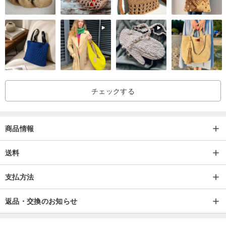
ラウンド：75 X 75 X 9 mm（ベルトなしの寸法）
楕円形：90 X 56 X 9 mm（ベルトなしの寸法）
シールド：80 X 60 X 9 mm（ベルトなしの寸法）
〜親密なリマインダー〜
※天然木を使用しており、商品の風合いの違いは普通です。
チェックする
※長時間水にさらさないでください。
※傷をつけないように固いものは避けてください。
※乾いた布で拭いてください。
商品情報
※画面の明るさはそれぞれ異なりますので、実際の商品とは画面の色
が多少異なります。
送料
※ジュエリーは写真効果で、商品にジュエリーが含まれていません
支払方法
起源
台湾
返品・交換のお知らせ