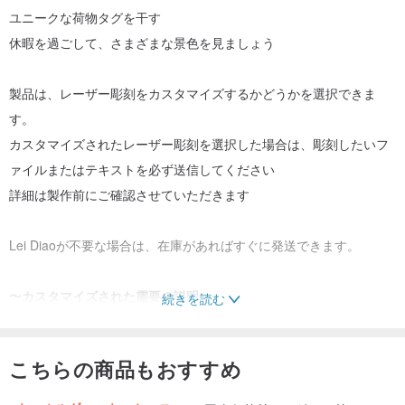
ユニークな荷物タグを干す
休暇を過ごして、さまざまな景色を見ましょう
製品は、レーザー彫刻をカスタマイズするかどうかを選択できま
す。
カスタマイズされたレーザー彫刻を選択した場合は、彫刻したいフ
ァイルまたはテキストを必ず送信してください
詳細は製作前にご確認させていただきます
Lei Diaoが不要な場合は、在庫があればすぐに発送できます。
〜カスタマイズされた需要の説明〜
続きを読む
＊クリアな背景のないクリア/ノンカットのキャラクター/正面写真を
1〜3枚ご用意ください
こちらの商品もおすすめ
＊半身像はカスタマイズされ、スペース内にテキストが追加されま
す（テキストは事前の通知なしに追加されません）。