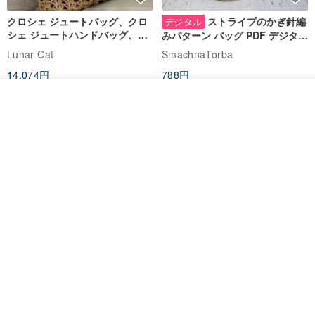
クロシェ ジュートバッグ、クロ
ストライプのかぎ針編
デジタル
シェ ジュートハンドバッグ、リ
みパターン バッグ PDF デジタル
ユーザブルバッグ
インスタント ダウンロード、レ
Lunar Cat
SmachnaTorba
ディース クロスボディ
14,074円
788円
送料無料
35%OFF
その他の商品を見る
ショップを見る
クロシェ編み丸型ジュートバッ
オーガニックコットン糸の編み
グ、クロシェ編みトートバッ
バッグ、クラッチバッグとして
グ、クロシェ編みショルダーバ
も。
Lunar Cat
Knits And Woven By Oom
ッグ
11,425円
5,405円
8,314円