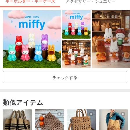
キーホルダー・キーケース
アクセサリー・ジュエリー
＊写真（2名以上）は小さくなりますので、ご注意ください〜デザイ
ナーと相談できますのでよろしくお願いします！
-
注意してください：
★お絵かき後、お客様にアートワークをお届けします。
★基本営業日3〜5日、ご注文により、特別なプレゼント時間がある
場合は、事前にプライベートメッセージにてご相談ください
★各注文は新品で、価格は単一料金で、ファイルは予約または提供
されません。
チェックする
〜素材〜
木材
類似アイテム
〜パッケージ〜
牛革ボックス
〜サイズ〜
長方形：90 X 60 X 9 mm（ベルトなしの寸法）