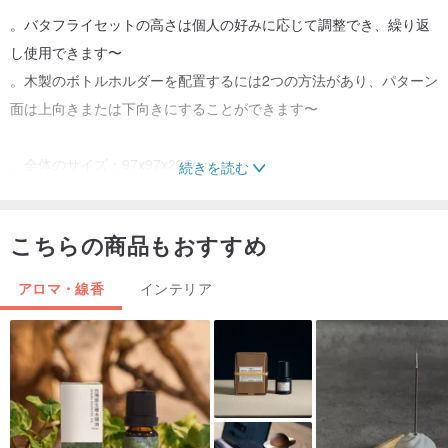
。バタフライセットの高さは個人の好みに応じて調整でき、繰り返
し使用できます〜
。木製のボトルホルダーを配置するには2つの方法があり、パターン
面は上向きまたは下向きにすることができます〜
。全体のサイズ：97x97x235mm
続きを読む
。コンテンツと素材：
木製ボトルホルダー（赤柳/ /）
こちらの商品もおすすめ
バタフライセットx3（メープル）
ファイバー拡張スティック（長さ23cm厚さ3mm）x8
アロマ・線香
インテリア
ガラス試験管x1
*製品には香水は含まれていません〜
*天然素材を使用しているため、各製品の木目と色が異なります。写
真は参考用です〜