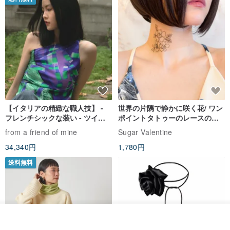
【イタリアの精緻な職人技】 -
世界の片隅で静かに咲く花/ ワン
フレンチシックな装い - ツイル
ポイントタトゥーのレースのチ
プリントシルクスカーフトップ
ョーカー SV649
from a friend of mine
Sugar Valentine
ス
34,340円
1,780円
送料無料
カートに入れる
お気に入り
ショップを見る