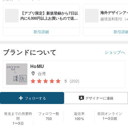
海外デザインア
【アプリ限定】新規登録から7日以
入
内に4,000円以上お買いもので送料
越境送料割引（
無料（最大500円OFF）
割引詳細
割引詳
ブランドについて
ショップへ
HoMU
台湾
5
(202)
フォローする
デザイナーに連絡
発送までの所要時
フォロワー数
返信率
前回オンライン
間
1〜3日前
703
100%
1〜3日