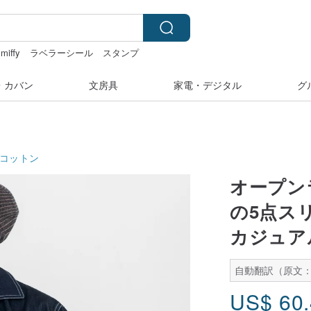
miffy
ラベラーシール
スタンプ
ッフィー ぬいぐるみ
・カバン
文房具
家電・デジタル
グ
コットン
オープン
の5点ス
カジュア
自動翻訳（原文：
US$
60