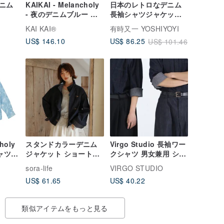
ニム
KAIKAI - Melancholy
日本のレトロなデニム
- 夜のデニムブルー ジ
長袖シャツジャケット
ップアップ長袖デニム
ウォッシュ加工 ユーズ
KAI KAI®
有時又一 YOSHIYOYI
ジャケット
ド加工
US$ 146.10
US$ 86.25
US$ 101.46
holy
スタンドカラーデニム
Virgo Studio 長袖ワー
ャツジ
ジャケット ショートパ
クシャツ 男女兼用 シャ
ンツ セットアップ | ジ
ツ ワークウェア デニム
sora-life
VIRGO STUDIO
ャケット | パンツ | 春
シャツ カスタム
US$ 61.65
US$ 40.22
物|Sora-2059
類似アイテムをもっと見る