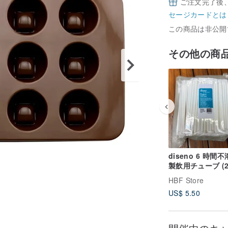
ご注文完了後
セージカードとは
この商品は非公開
その他の商
diseno 6 時間
製飲用チューブ (2
個別包装) (7x200
HBF Store
by Soilable
US$ 5.50