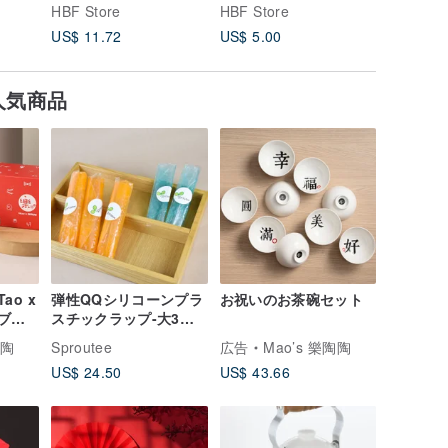
mm)
クラ スター フラワー
ャンドル
HBF Store
HBF Store
HBF Sto
ホワイト セージ スモー
ルニア州
US$ 11.72
US$ 5.00
US$ 10.
ク スティック 4 インチ
真空パック
人気商品
Tao x
弾性QQシリコーンプラ
お祝いのお茶碗セット
ーブレ
スチックラップ-大3つ
フト
と小2つ（オレンジ+グ
陶陶
Sproutee
広告
Mao’s 樂陶陶
リーン）
US$ 24.50
US$ 43.66