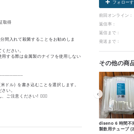
フォローす
前回オンライン：
認証取得
返信率：
返信まで：
1 分間入れて殺菌することをお勧めしま
発送まで：
てください。
使用する際は金属製のナイフを使用しない
その他の商
_________
米ドル) を書き込むことを選択します。
ださい。
ください! 🙇🏻‍♂️
diseno 6 時間
製飲用チューブ (2