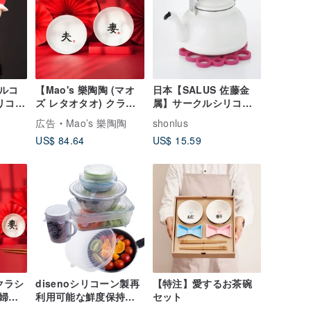
ルコ
【Mao's 樂陶陶 (マオ
日本【SALUS 佐藤金
リコー
ズ レタオタオ) クラシ
属】サークルシリコン
造的
ック復刻 レトロモデ
鍋敷き
広告
Mao’s 樂陶陶
shonlus
物院公
ル】夫婦大碗ギフトセ
US$ 84.64
US$ 15.59
ット
 クラシ
disenoシリコーン製再
【特注】愛するお茶碗
婦囍
利用可能な鮮度保持用
セット
セッ
密蓋 (6 個パック)