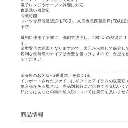
電子レンジやオーブン調理に対応
食器洗い機対応
冷蔵可能
ドイツ食品等級認証(LFGB)、米国食品医薬品局(FDA)
予防：
最初に使用する前に、洗剤で洗浄し、100°C の熱湯に 
す。
金型変形の原因となりますので、火元から離して保管し
鋭利な金属製のナイフは金型を傷つけますので、金型を
でください。
___________________________________________
⚠️海外のお客様へ(香港本土を除く)⚠️
インポートされたファイルにギフトとアイテムの販売額 (
輸入税がある場合は、商品到着時にご自身でお支払いく
私たちはあなたの国の輸入税については責任を負いません、ご注意
商品情報