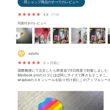
同ショップ商品のすべてのレビュー
4.9
(114)
写真付きのレビュー
satotto
6 ヶ月前に
国際郵便にて注文したら即発送で5日程度で到着しました
Macbook proのロゴとほぼ同じサイズで厚さもそこそ
wraplusのスキンシールを貼り付け前にこのアップルシ
ピッタリとはいかなかったのでほんの少し干渉しますので
ステッカーそのものには満足しています。白打ちされてる