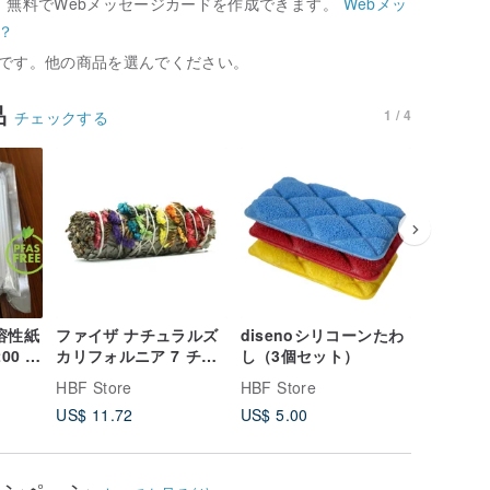
、無料でWebメッセージカードを作成できます。
Webメッ
？
です。他の商品を選んでください。
品
1 / 4
チェックする
35%OFF
不溶性紙
ファイザ ナチュラルズ
disenoシリコーンたわ
RX ロサ
00 個
カリフォルニア 7 チャ
し（3個セット）
ス/55g
mm)
クラ スター フラワー
ャンドル
HBF Store
HBF Store
HBF Sto
ホワイト セージ スモー
ルニア州
US$ 11.72
US$ 5.00
US$ 10.
ク スティック 4 インチ
真空パック