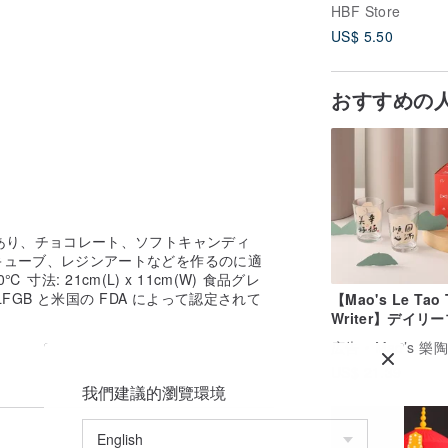
個別包装) (7x200
HBF Store
by Soilable
US$ 5.50
おすすめの
あり、チョコレート、ソフトキャンディ
キューブ、レジンアートなどを作るのに適
寸法: 21cm(L) x 11cm(W) 食品グレ
GB と米国の FDA によって認定されて
【Mao's Le Tao 
Writer】デイリ
ッシンググラスギ
広告
Mao’s 樂
ボックスセット
US$ 21.39
我們建議的瀏覽環境