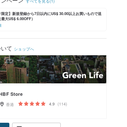
ャンペーン
すべてを見る(1)
限定】新規登録から7日以内にUS$ 30.00以上お買いもので送
大US$ 6.00OFF）
細
ついて
ショップへ
HBF Store
4.9
(114)
香港