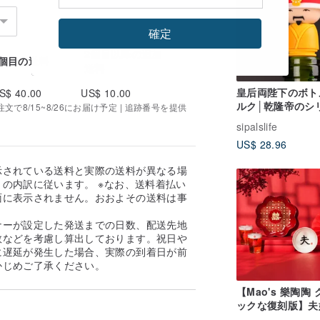
確定
2個目以降の追加
1個目の送料
送料
皇后両陛下のボト
S$ 40.00
US$ 10.00
ルク│乾隆帝のシ
で8/15~8/26にお届け予定 | 追跡番号を提供
ン文化的および創
sipalslife
な贈り物|故宮博
US$ 28.96
認
示されている送料と実際の送料が異なる場
の内訳に従います。 ※なお、送料着払い
面に表示されません。おおよその送料は事
。
ナーが設定した発送までの日数、配送先地
数などを考慮し算出しております。祝日や
に遅延が発生した場合、実際の到着日が前
かじめご了承ください。
【Mao's 樂陶陶
ックな復刻版】夫
囍ギフトボックス