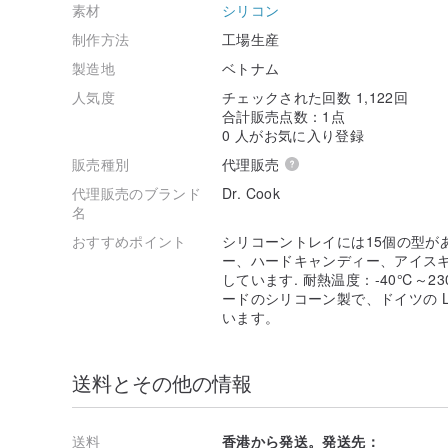
素材
シリコン
制作方法
工場生産
製造地
ベトナム
人気度
チェックされた回数 1,122回
合計販売点数：1点
0 人がお気に入り登録
販売種別
代理販売
代理販売のブランド
Dr. Cook
名
おすすめポイント
シリコーントレイには15個の型が
ー、ハードキャンディー、アイス
しています. 耐熱温度：-40℃～230℃ 
ードのシリコーン製で、ドイツの LF
います。
送料とその他の情報
送料
香港から発送。発送先：