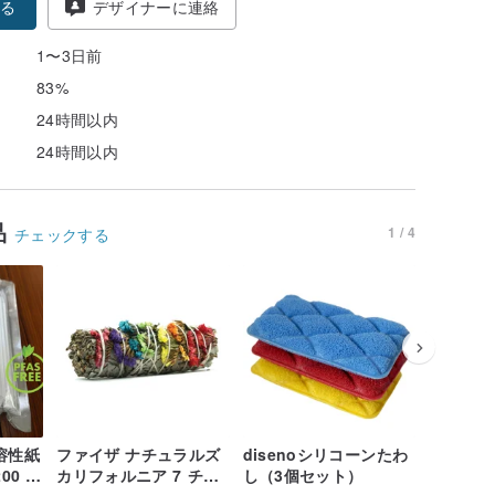
る
デザイナーに連絡
1〜3日前
83%
24時間以内
24時間以内
品
1 / 4
チェックする
35%OFF
不溶性紙
ファイザ ナチュラルズ
disenoシリコーンたわ
RX ロサ
00 個
カリフォルニア 7 チャ
し（3個セット）
ス/55g