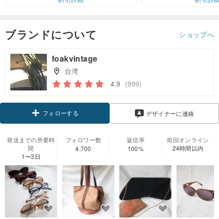
ブランドについて
ショップへ
foakvintage
台湾
4.9
(999)
フォローする
デザイナーに連絡
発送までの所要時
フォロワー数
返信率
前回オンライン
間
24時間以内
4,700
100%
1〜3日