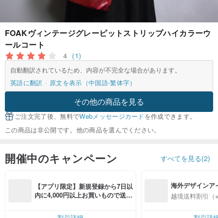
FOAKヴィンテージグレーピットストリップハイカラーウ
ールコート
4
(1)
自動翻訳されているため、内容が不完全な場合があります。
英語に翻訳
原文を表示（中国語-繁体字）
その他の商品を見る
ご注文完了後、無料で
Webメッセージカード
を作成できます。
この商品は非公開です。他の商品を選んでください。
開催中のキャンペーン
すべてを見る(2)
海外デザインア
【アプリ限定】新規登録から7日以
入
内に4,000円以上お買いもので送料
越境送料割引（
無料（最大500円OFF）
割引詳細
割引詳