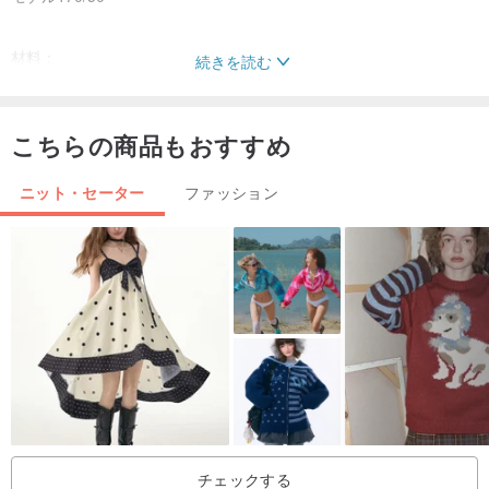
材料：
続きを読む
ウールの50％
リネン5％
こちらの商品もおすすめ
ポリプロピレン繊維45％
ニット・セーター
ファッション
チェックする