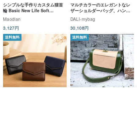
シンプルな手作りカスタム猫首
マルチカラーのエレガントなレ
輪 Basic New Life Soft
ザーショルダーバッグ、ハンド
Organic Cat Collar | Simple
メイド
Maodian
DALI-mybag
Soft Cat Collar
3,127円
30,108円
送料無料
送料無料
その他の商品を見る
ショップを見る
Brita コンパクト財布 | 軽量設計
クリエイティブな個性派ショー
× 日常使いに最適
トフラップショルダーバッグ -
ラッキーグリーン (ギフト オリ
DUAL 多兒クリエイティブレザーグッズ
Zolton ゾルトン
ジナル)
8,383円
22,836円
送料無料
50%OFF