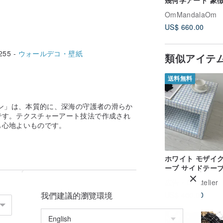
幾何学アート 象
白青の難解なヨガ
OmMandalaOm
ト
US$ 660.00
255 -
ウォールデコ・壁紙
類似アイテ
送料無料
ン」は、本質的に、深海の守護者の滑らか
です。テクスチャーアート技法で作成され
も心地よいものです。
ホワイト モザイク
ーブ サイドテーブ
ンドメイド タイ
広告
DY.Atelier
我們建議的瀏覽環境
US$ 450.00