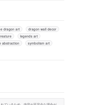
e dragon art
dragon wall decor
creature
legends art
e abstraction
symbolism art
訳されているため、内容が不完全な場合が