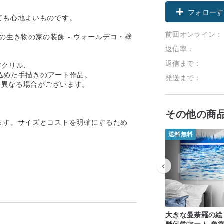
フォローす
ても心地よいものです。
前回オンライン：
返信率：
返信まで：
クリル.
を込めた手描きのアート作品。
発送まで：
と異なる場合がございます。
その他の商
ます。サイズとコストを明確にするため
送料無料
大きな曼荼羅の絵