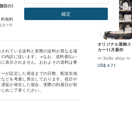
2個目以降の追加
1個目の送料
送料
確定
送料無料
で9/11~9/27にお届け予定 | 追跡番号を提供
オリジナル装飾ス
カー11月新作
示されている送料と実際の送料が異なる場
の内訳に従います。 ※なお、送料着払い
୨୧ XoXo shop ୨୧
面に表示されません。おおよその送料は事
US$ 4.71
。
ナーが設定した発送までの日数、配送先地
数などを考慮し算出しております。祝日や
に遅延が発生した場合、実際の到着日が前
かじめご了承ください。