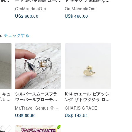
徴的な
ート 赤い曼荼羅 ムーラ
ト チャクラ 象徴的な禅
クラ象徴
アー
ダーラ チャクラ 神聖幾
アート スピリチュアル
精神的な
OmMandalaOm
OmMandalaOm
OmMand
何学 瞑想アート
な神聖幾何学絵画
絵画
US$ 660.00
US$ 460.00
US$ 460
ム
チェックする
 キュ
シルバースムースフラ
K14 ホエール ピアッシ
ル ハ
ワーパールブローチ日
ング ザトウクジラ ロッ
ル
本高級中古中世ジュエ
クボールピアス (シング
Mr.Travel Genius 骨董品店
CHARIS GRACE
リーヴィンテージ
ル) ヘリックス トラガ
US$ 60.60
US$ 142.54
ス 変色なし