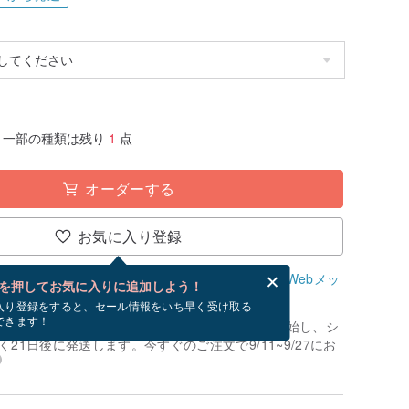
一部の種類は残り
1
点
オーダーする
お気に入り登録
、無料でWebメッセージカードを作成できます。
Webメッ
を押してお気に入りに追加しよう！
？
入り登録をすると、セール情報をいち早く受け取る
できます！
制作」です。お支払いが確認でき次第、制作を開始し、シ
21日後に発送します。今すぐのご注文で9/11~9/27にお