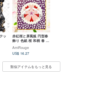
テッ
赤紅桜と屏風狐 円型春
飾り 色紙 桜 和柄 春 イ
ラスト 狐の嫁入り 狐面
AmiRouge
千代紙
US$ 16.27
類似アイテムをもっと見る