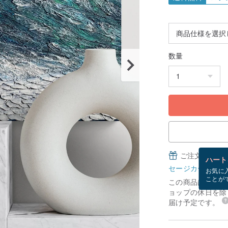
数量
ご注文完了後
ハート
セージカードとは
お気に
ことが
この商品は「受注
ョップの休日を除く
届け予定です。