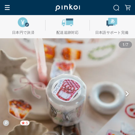
日本円で決済
配送追跡対応
日本語サポート完備
1/7
5