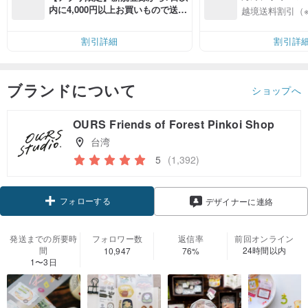
入
内に4,000円以上お買いもので送料
越境送料割引（
無料（最大500円OFF）
割引詳細
割引詳
ブランドについて
ショップへ
OURS Friends of Forest Pinkoi Shop
台湾
5
(1,392)
フォローする
デザイナーに連絡
発送までの所要時
フォロワー数
返信率
前回オンライン
間
24時間以内
10,947
76%
1〜3日