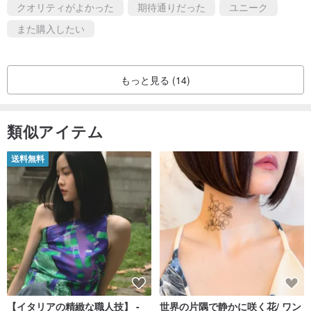
クオリティがよかった
期待通りだった
ユニーク
また購入したい
もっと見る (14)
類似アイテム
送料無料
【イタリアの精緻な職人技】 -
世界の片隅で静かに咲く花/ ワン