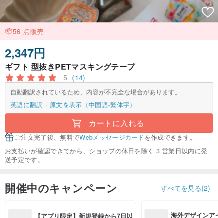
56 点販売
2,347円
ギフト 型抜きPETマスキングテープ
5
(14)
自動翻訳されているため、内容が不完全な場合があります。
英語に翻訳
原文を表示（中国語-繁体字）
カートに入れる
ご注文完了後、無料で
Webメッセージカード
を作成できます。
お支払いが確認できてから、ショップの休日を除く 3 営業日以内に発
送予定です。
開催中のキャンペーン
すべてを見る(2)
海外デザインア
【アプリ限定】新規登録から7日以