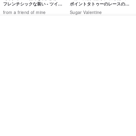
フレンチシックな装い - ツイル
ポイントタトゥーのレースのチ
プリントシルクスカーフトップ
ョーカー SV649
from a friend of mine
Sugar Valentine
ス
34,340円
1,780円
カートに入れる
お気に入り
ショップを見る
送料無料
CHARM 日本製 ショート ミック
天然シルクフラワーネックレス -
ス オーガニックコットン ネック
ローズチョーカー - リストレッ
ウォーマー
グブレスレット シルクアクセサ
カジュアルボックス casual box
Marina V Lingerie
リー
2,500円
9,769円