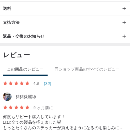
6tfpQ
送料
支払方法
■製品仕様：
‧4つのスタンプのセット
返品・交換のお知らせ
‧材質：シリコーン
‧PETシートサイズ：6.6 * 7.4cm
レビュー
‧デザイン、パッケージング製造：台湾/原材料：中国
この商品のレビュー
同ショップ商品のすべてのレビュー
4.9
(32)
豬豬愛麗絲
9 ヶ月前に
何度もリピート購入しています！
ほぼ全ての製品を揃えました🤣
もっとたくさんのステッカーが買えるようになるのを楽しみにし