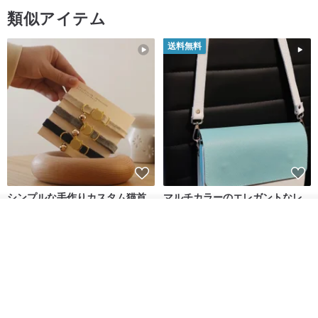
類似アイテム
送料無料
シンプルな手作りカスタム猫首
マルチカラーのエレガントなレ
輪 Basic New Life Soft
ザーショルダーバッグ、ハンド
カートに入れる
Organic Cat Collar | Simple
メイド
Maodian
DALI-mybag
お気に入り
ショップを見る
Soft Cat Collar
3,127円
30,108円
送料無料
送料無料