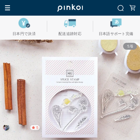
日本円で決済
配送追跡対応
日本語サポート完備
1/6
5