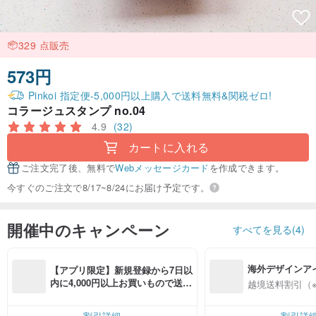
329 点販売
573円
Pinkoi 指定便-5,000円以上購入で送料無料&関税ゼロ!
コラージュスタンプ no.04
4.9
(32)
カートに入れる
ご注文完了後、無料で
Webメッセージカード
を作成できます。
今すぐのご注文で8/17~8/24にお届け予定です。
開催中のキャンペーン
すべてを見る(4)
海外デザインア
【アプリ限定】新規登録から7日以
入
内に4,000円以上お買いもので送料
越境送料割引（
無料（最大500円OFF）
割引詳細
割引詳