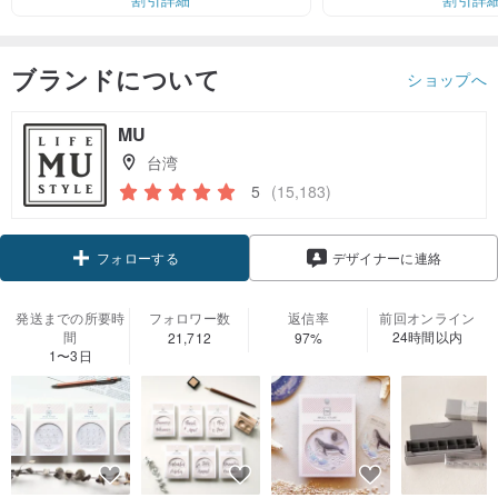
ブランドについて
ショップへ
MU
台湾
5
(15,183)
フォローする
デザイナーに連絡
発送までの所要時
フォロワー数
返信率
前回オンライン
間
24時間以内
21,712
97%
1〜3日