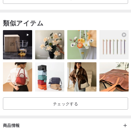
類似アイテム
▶使用後にシールが汚れるのは正常です。
▶水で直接洗うか、布で拭き、日光を避けて涼しい場所に置いてく
ださい。
▶詰まりや次のスタンプへの影響を避けるために、トイレットペー
チェックする
パーで拭かないでください。
商品情報
アクリルは別途ご購入ください>>>
www.pinkoi.com/product/ff7