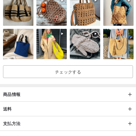
ベストですが、地層圧力によって角礫化現象が起こったため、ピー
ターサイトはタイガーアイのような色調を示すことが多く、金、
黄、青、赤などの色が見られます。
ピーターサイトは、角礫化が完全にされているものが上質とされ、
すなわち、いくつかの色が均一に圧縮されて模様を形成し、波状ま
たは螺旋状の模様を形成しているものがより優れています。
——— 《クリスタルの効果》———
チェックする
ピーターサイトは各チャクラを開放し、バランスを整え、疲労を解
消し、精神的な活力を高め、内分泌のバランスを整えます。
商品情報
送料
ピーターサイトは、恐怖、困惑、混乱、怒りといったネガティブな
感情を取り除き、思考をクリアで明晰にする助けとなります。
支払方法
ピーターサイトは個人の潜在能力を開花させ、人々に勇気と不屈の