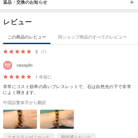
返品・交換のお知らせ
精神を与え、困難に勇敢に立ち向かう力を与えます。
レビュー
——— 《クリスタルとの付き合い方》———
この商品のレビュー
同ショップ商品のすべてのレビュー
クリスタルブレスレット、バングル、聖なるアイテム：
1. まず、アクセサリーを掌に握り、誠心誠意、幸運が訪れるよう願
5
(1)
いを込めてから身につけてください。
neosylin
2. 磁場の悪い場所へ行った後は、帰宅後に燻香で浄化することをお
1 年前に
勧めします。これにより、開運効果を長く保つことができます。
3. 人間関係を向上させたい時や、最近金運が弱いと感じる時は、頻
非常にコスト効率の高いブレスレットで、石は自然光の下で非常
によく輝きます。
繁に撫でることでクリスタルの活力を呼び覚ますことができます。
中国語繁体字から翻訳
——《お手入れと注意事項》——
1. 泳ぐ時、シャワーを浴びる時、入浴する前には必ず外してくださ
クオリティがよかった
期待通りだった
い。着用しない時は軽く拭いてから、袋や箱に入れて保管してくだ