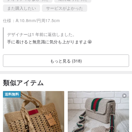
また購入したい
サービスがよかった
さい。
仕様：
A:10.8mm/円周17.5cm
2. 衝突注意：
長石は硬度が低いため、硬い物との衝突に弱いです。着用時は衝突
デザイナーは1 年前に返信しました。
を避け、他の宝石類と同時に着用しないようにしてください。
手に着けると無意識に気分も上がりますよ🤩
3. 酸・アルカリを避ける：
もっと見る (318)
酸性またはアルカリ性の液体で洗い流さないでください。化粧品、
香水、油汚れ、アルコールなどはすべて遠ざけてください。
類似アイテム
4. 銅線は着用時間とともに徐々に酸化し、よりレトロな銅色へと変
送料無料
化し、異なるスタイルの趣を形成します。
5. 純粋な手作りのため、手作りの痕跡が残る場合がございます。ご
了承いただける方のみご注文ください。