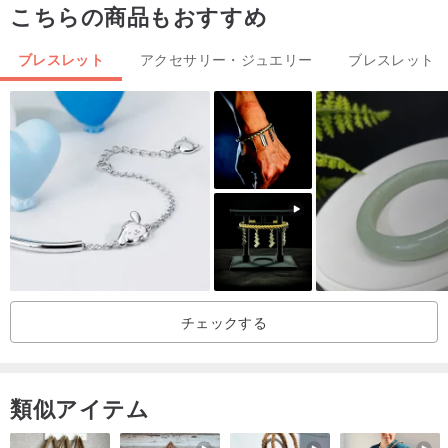
こちらの商品もおすすめ
🔮クリスタルのグレードには違いがございますので、よく比較検討
されてからお選びください。
ブレスレット
アクセサリー・ジュエリー
ブレスレット
当ショップの写真はすべて🔅自然光を模した明るさ🔅でライティン
グしています。🪔薄暗い室内の照明🪔で勝手に想像しないでくださ
い。
「ご注文前には必ず動画をご覧になってから決定してください。写
真だけを見て衝動買いをしないでください」
——— 《クリスタル紹介》———
チェックする
ピーターサイト（Pietersite）の学名は角礫化ファルコンズアイで、
1962年にナミビアで発見され、発見者であるシドニー・ピーターズ
類似アイテム
にちなんで名付けられました。
ピーターサイトはタイガーアイの変種であり、その前身は珪化アス