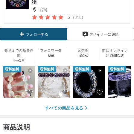
物
台湾
5
(318)
フォローする
デザイナーに連絡
発送までの所要時
フォロワー数
返信率
前回オンライン
間
24時間以内
698
100%
1〜3日
送料無料
送料無料
送料無料
送料無料
すべての商品を見る
商品説明