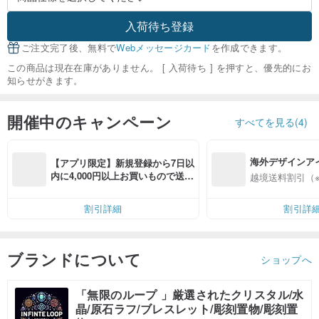
入荷待ち登録
ご注文完了後、無料で
Webメッセージカード
を作成できます。
この商品は現在在庫がありません。 [ 入荷待ち ] を押すと、優先的にお
知らせがきます。
開催中のキャンペーン
すべてを見る(4)
海外デザインア
【アプリ限定】新規登録から7日以
入
内に4,000円以上お買いもので送料
越境送料割引（
無料（最大500円OFF）
割引詳細
割引詳
ブランドについて
ショップへ
「無限のループ 」厳選されたクリスタル/水
晶/原石ラフ/ブレスレット/彫刻置物/彫刻置