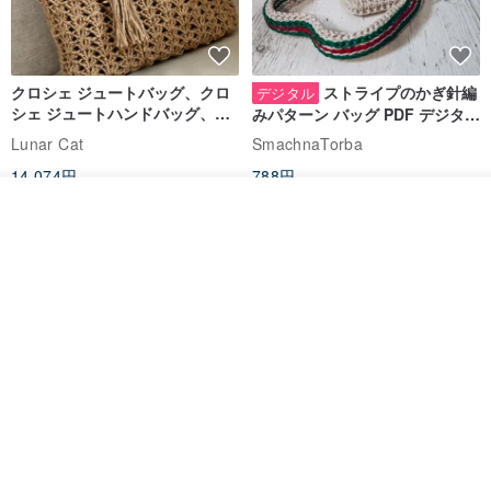
6. 天然石のため、必然的に氷のひび割れ、曇り、鉱物欠け、色帯の
違いなどがございます。これらを気にされないお客様はぜひご入札
ください。
クロシェ ジュートバッグ、クロ
ストライプのかぎ針編
デジタル
シェ ジュートハンドバッグ、リ
みパターン バッグ PDF デジタル
ユーザブルバッグ
インスタント ダウンロード、レ
Lunar Cat
SmachnaTorba
—————————————
ディース クロスボディ
14,074円
788円
入荷待ち登録
送料無料
35%OFF
クリスタルのグレードには違いがございますので、よく比較検討さ
お気に入り
ショップを見る
れてからお選びください。
当店は「一品一撮」にこだわっておりますので、ご購入前に実物の
動画をご覧になってからご決定ください。
————————————————
クロシェ編み丸型ジュートバッ
オーガニックコットン糸の編み
🔽🔽🔽🔽🔽🔽🔽🔽🔽🔽🔽🔽
グ、クロシェ編みトートバッ
バッグ、クラッチバッグとして
グ、クロシェ編みショルダーバ
も。