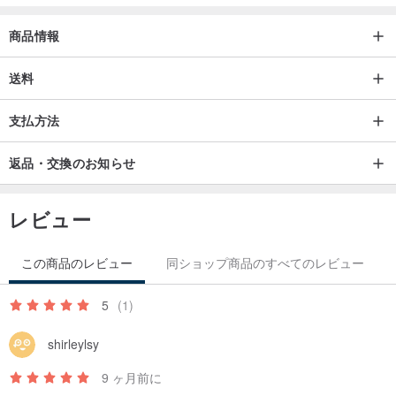
小物入れ、フラワーカード付き、
シルバー磨きクロスが付属します。
商品情報
送料
【ナインフルーツについて】
支払方法
韓国を拠点とするハンドメイドセラミックブランド。
「K-Handmade Luxury Brands (명품 ‧ 명인전)」に選定
返品・交換のお知らせ
韓国のK-Handmade Fair (K-핸드메이드페어)の様子。
レビュー
【リマインダー】
この商品のレビュー
同ショップ商品のすべてのレビュー
＊ハンドメイド製品のため、100％同じになることはありません。
＊925スターリングシルバーは時間の経過とともに変色する場合が
5
(1)
ございます。酸化した場合はシルバー拭きなどで軽く拭いてくださ
shirleylsy
い。
＊在庫が無い場合は製作に5〜7営業日ほどお時間がかかります。
9 ヶ月前に