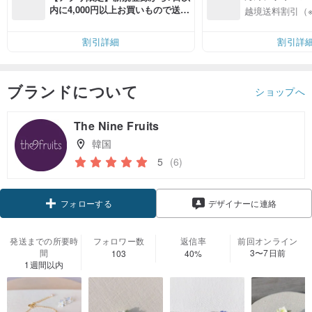
入
内に4,000円以上お買いもので送料
越境送料割引（
無料（最大500円OFF）
割引詳細
割引詳
ブランドについて
ショップへ
The Nine Fruits
韓国
5
(6)
クーポン取得
デザイナーに連絡
フォローする
発送までの所要時
フォロワー数
返信率
前回オンライン
間
3〜7日前
103
40%
1週間以内