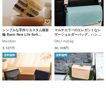
シンプルな手作りカスタム猫首
マルチカラーのエレガントなレ
輪 Basic New Life Soft
ザーショルダーバッグ、ハンド
Organic Cat Collar | Simple
メイド
Maodian
DALI-mybag
Soft Cat Collar
3,127円
30,108円
送料無料
送料無料
オーダーする
お気に入り
ショップを見る
Brita コンパクト財布 | 軽量設計
クリエイティブな個性派ショー