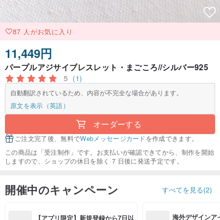
87 人がお気に入り
11,449円
パープルアジサイブレスレット・まごころ//シルバー925
5
(1)
自動翻訳されているため、内容が不完全な場合があります。
原文を表示（英語）
オーダーする
ご注文完了後、無料で
Webメッセージカード
を作成できます。
この商品は「受注制作」です。お支払いが確認できてから、制作を開始
しますので、ショップの休日を除く 7 日後に発送予定です。
開催中のキャンペーン
すべてを見る(2)
海外デザインア
【アプリ限定】新規登録から7日以