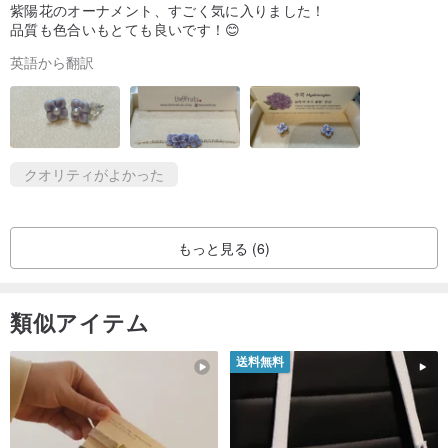
紫陽花のオーナメント、すごく気に入りました！
品質も色合いもとても良いです！😊
Pinkoiのメッセージには 1 ～ 2 営業日以内に返信するよう最善を尽
英語から翻訳
くします。
韓国でデザイン＆手作り
クオリティがよかった
もっと見る (6)
類似アイテム
送料無料