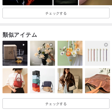
▫️ スワロフスキーパール付き（延長チェーンに）
▫️チェーン：長さ約18cm（14cm+延長チェーン4cm）
チェックする
【だいたい】
類似アイテム
金型による大量生産ではなく、
すべて手作りの磁器の花は一つ一つ作られています。
ひとつひとつがデザイナーの手によって彫刻され、色付けされ、釉
薬が掛けられています。
磁器部分は高温（1240℃以上）の窯で2～3回焼成しているため、
変色しにくく、水に触れても問題ありません。また、強度が高いの
で長期間の使用が可能です。
【梱包】
チェックする