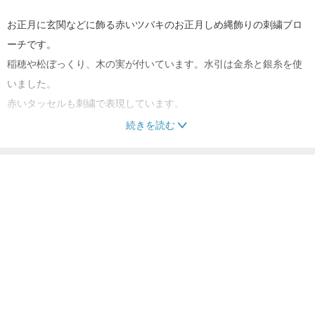
お正月に玄関などに飾る赤いツバキのお正月しめ縄飾りの刺繍ブロ
ーチです。
稲穂や松ぼっくり、木の実が付いています。水引は金糸と銀糸を使
いました。
赤いタッセルも刺繍で表現しています。
続きを読む
お正月のちょっとした飾りにどうぞ!
こちらの商品もおすすめ
紅白ツバキのお正月飾りブローチも出品していますので、合わせて
ご覧下さい。
ブローチ
アクセサリー・ジュエリー
ブローチ
裏はフェルト、フェイクレザー、ブローチピンを付けた仕様になっ
ています。
お洋服にはもちろん、バッグや帽子につけてもワンポイントになっ