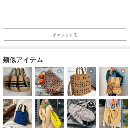
て可愛いです。
サイズ
チェックする
くるみボタン 38mm
類似アイテム
材料
コットン 白
ブローチピン
刺繍糸
フェルト
フェイクレザー
スワッグ 着物 和風 和柄 和室