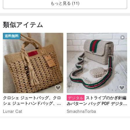
もっと見る (11)
類似アイテム
送料無料
クロシェ ジュートバッグ、クロ
ストライプのかぎ針編
デジタル
シェ ジュートハンドバッグ、リ
みパターン バッグ PDF デジタル
ユーザブルバッグ
インスタント ダウンロード、レ
Lunar Cat
SmachnaTorba
ディース クロスボディ
14,074円
788円
オーダーする
送料無料
35%OFF