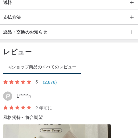
送料
✦☞アクセサリーを強く引っ張ったり、反対方向に引っ張ったりし
ないでください。寝るときは、押しつぶさないようにアクセサリー
支払方法
を外してください。
返品・交換のお知らせ
✦☞ジュエリーを着用していないときは、シルバーの布で拭いてジ
ッパーバッグに入れて保管してください。
レビュー
▶•商品メモ•◀
同ショップ商品のすべてのレビュー
5
(2,876)
✦☞天然石は、鉱脈の採掘、切断、製造、材料の選択方法が異なる
ため、異なります。天然石製品ごとに、色の深さ、質感、結晶、形
L******n
状、サイズが異なり、次のような小さな欠陥がある場合がありま
2 年前に
す。ひび割れ、不純物、鉱石の瑕疵がありますので、商品画像と
風格獨特～符合期望
100％一致しませんのでご容赦ください❤。
✦☞手の大きさに合わせて商品の配置を微調整し、商品の組み合わ