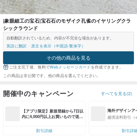
|象眼細工の宝石|宝石石のモザイク孔雀のイヤリングクラ
シックラウンド
自動翻訳されているため、内容が不完全な場合があります。
英語に翻訳
原文を表示（中国語-繁体字）
その他の商品を見る
ご注文完了後、無料で
Webメッセージカード
を作成できます。
この商品は非公開です。他の商品を選んでください。
開催中のキャンペーン
すべてを見る(2)
海外デザインア
【アプリ限定】新規登録から7日以
入
内に4,000円以上お買いもので送料
越境送料割引（
無料（最大500円OFF）
割引詳細
割引詳