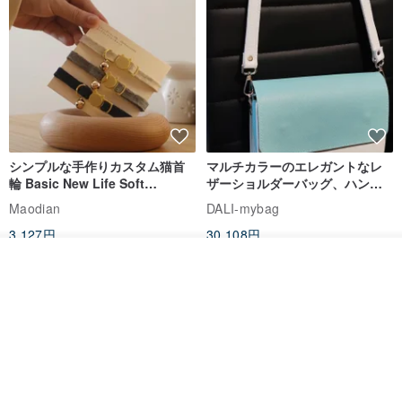
✦☞ 『特注品』：7日間の鑑賞期間はなく、不良品以外の返品・交
換サービスはありません。商品到着後、サイズ変更が必要な場合
は、NT30-80の往復送料・改造費をご負担いただきます。
✦☞「商品発送時間」：商品の支払い完了に基づいて稼働日数を計
シンプルな手作りカスタム猫首
マルチカラーのエレガントなレ
算します（支払い完了の翌日が最初の営業日です）。
輪 Basic New Life Soft
ザーショルダーバッグ、ハンド
手作りで入荷から3日以内に発送されます。欠品の場合は7〜14営業
Organic Cat Collar | Simple
メイド
Maodian
DALI-mybag
Soft Cat Collar
日（納期を除く）お待ちください。
3,127円
30,108円
送料無料
送料無料
その他の商品を見る
▶台湾の配達時間：
ショップを見る
一部の遠隔地では、郵便の登録に約1〜2日、スーパーマーケットの
集荷に2〜3日、配達に3〜5日かかります。 （土・日・祝日を除く）
▶台湾以外の地域への配達時間
配送先によって配送日数が異なりますが、通常12〜15営業日程度