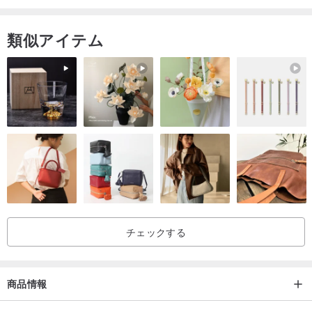
▶•製品のお手入れ•◀
類似アイテム
✦☞天然石のエネルギーを維持するために、天然石は頻繁に浄化す
る必要があります。
✦☞アクセサリーは着用可能で復元できません。メッキ層は、個人
の使用習慣に応じて摩耗や酸化の程度が異なります。色の保持期間
は、数日から数年まで、人によって異なります。
✦☞アクセサリーは、製品の腐食を防ぐために、化学薬品（化粧
品、香水）、酸とアルカリ、および湿気の多い環境との接触を避け
る必要があります。
チェックする
✦☞アクセサリーは、海水、温泉、水泳、入浴、発汗の多い場所で
商品情報
は着用しないでください。