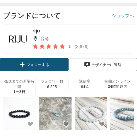
ブランドについて
ショップへ
riju
台湾
5
(2,876)
クーポン取得
デザイナーに連絡
フォローする
発送までの所要時
フォロワー数
返信率
前回オンライン
間
24時間以内
6,825
94%
1〜3日