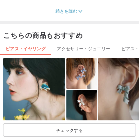
続きを読む
▶•製品の生産サイズ•◀
手周り測定方法▶
こちらの商品もおすすめ
✦☞手首の最も細い部分の周りに「さまざまな種類のワイヤー/テー
ピアス・イヤリング
アクセサリー・ジュエリー
ピアス
プ/紙」を取り、手のサイズである手首に合わせることができます
（ワイヤーまたは紙を使用する場合は、長さを測定する必要があり
ます、平らな場所に平らに置き、定規を使用して手の周囲のサイズ
を測定します。通常の着用弾性に応じて0.5cmを増減することもで
きます）、手の周囲のサイズを設計者に通知しますあなたに最適な
長さを作成します。
✦☞作るときは、通知されたハンドサークルのサイズに合わせて作
ります。自分に合ったサイズで、ブレスレットを付けて履き心地も
抜群です。
チェックする