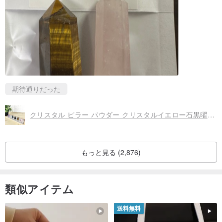
せや比率も調整しますが、商品写真とは異なります。
✦☞一部の素材が在庫切れの場合、見た目に影響がなければ別途通
知はありません。
✦☞すべて手作りのため、素材の形や大きさ、測定方法が人それぞ
期待通りだった
れ異なり、サイズ差（0.3〜0.5cm）、ご注文時のサイズ・長さの誤
差があります。単なる参考です。
クリスタル ピラー パウダー クリスタルイエロー石黒曜石石ホワイトクリスタルパープルオフィス装飾
✦☞撮影光やパソコン画面の明るさなどにより、商品写真の色が異
なる場合があります。商品のバッチごとに色味が若干異なります。
もっと見る (2,876)
✦☞各素材は厳選されたユニークなものであり、受け取った完成品
類似アイテム
は商品写真と全く同じではありませんので、❤をご理解ください。
送料無料
▶•製品サービス•◀