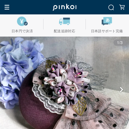
日本円で決済
配送追跡対応
日本語サポート完備
1/3