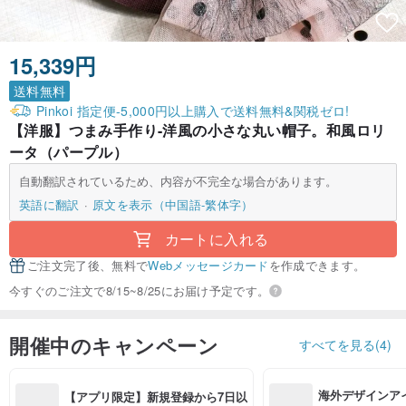
15,339円
送料無料
Pinkoi 指定便-5,000円以上購入で送料無料&関税ゼロ!
【洋服】つまみ手作り-洋風の小さな丸い帽子。和風ロリ
ータ（パープル）
自動翻訳されているため、内容が不完全な場合があります。
英語に翻訳
原文を表示（中国語-繁体字）
カートに入れる
ご注文完了後、無料で
Webメッセージカード
を作成できます。
今すぐのご注文で8/15~8/25にお届け予定です。
開催中のキャンペーン
すべてを見る(4)
海外デザインア
【アプリ限定】新規登録から7日以