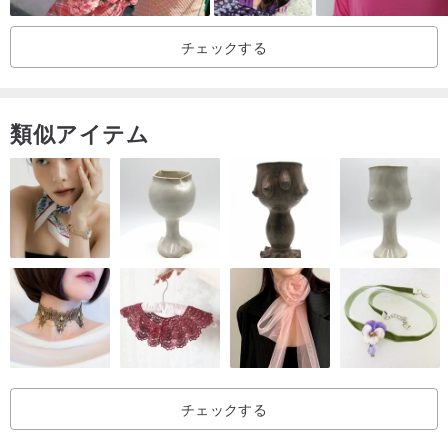
-
チェックする
-
●仕事内容●
日本の伝統的な職人技の繊細な風合いを再現
類似アイテム
ガーゼの古代布を使用して〜2層の積み重ねで視覚的な3次元効果を
作成します
日本のエレガントな色を作りましょう〜
他の色はお客様のニーズに合わせてカスタマイズできます〜お問い
合わせへようこそ〜
-
-
●原産地・製造方法●
台湾で手作り
チェックする