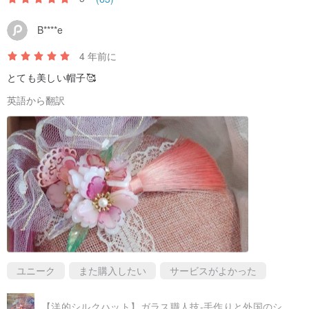
B****e
4 年前に
とても美しい帽子🥰
英語から翻訳
ユニーク
また購入したい
サービスがよかった
【洋的シルクハット】ガラス職人技-手作りと外国のシルクハット。英語副専攻。ピンクオレンジ