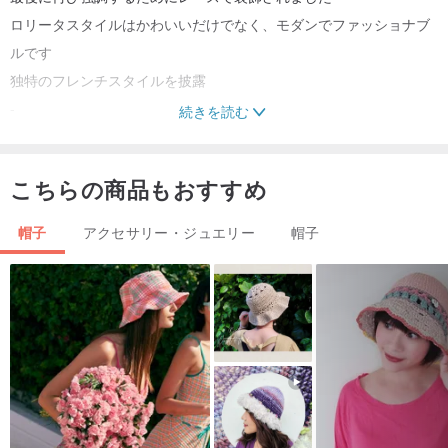
ロリータスタイルはかわいいだけでなく、モダンでファッショナブ
ルです
独特のフレンチスタイルを披露
-
続きを読む
-
●サイズ参考●
こちらの商品もおすすめ
丸型キャップ-直径約15cm
主な花-直径約8-10cm、高さ3-5cm
帽子
アクセサリー・ジュエリー
帽子
毛糸-帽子のつばの最も長い部分を約8-10cm超えて
（手作りのためサイズが若干異なります）
後ろにダックビルクリップのデザインがあります〜
-
洋風キャップ。日本のロリータ〜他の色があります
【洋服】つまみ手作り-洋風の小さな丸い帽子。ゼファーロリータ
（レッド）
www.pinkoi.com/product/VKpMumhc