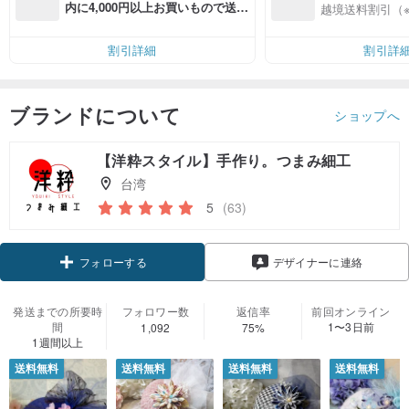
入
内に4,000円以上お買いもので送料
越境送料割引（
無料（最大500円OFF）
割引詳細
割引詳
ブランドについて
ショップへ
【洋粋スタイル】手作り。つまみ細工
台湾
5
(63)
フォローする
デザイナーに連絡
発送までの所要時
フォロワー数
返信率
前回オンライン
間
1〜3日前
1,092
75%
1週間以上
送料無料
送料無料
送料無料
送料無料