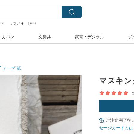
ine
ミッフィ
pion
着
・カバン
文房具
家電・デジタル
グ
T テープ
紙
マスキン
ご注文完了後
セージカードとは