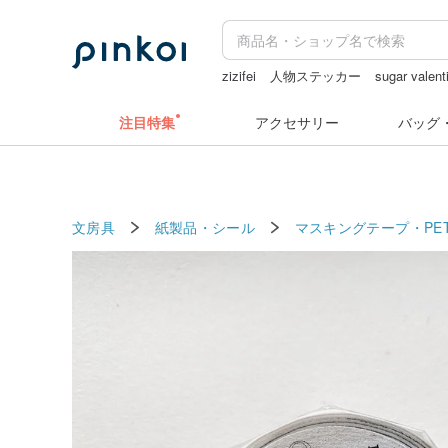
zizifei
人物ステッカー
sugar valent
ドリンクホルダー 台湾
カメラ
水
注目特集
アクセサリー
バッグ
文房具
紙製品・シール
マスキングテープ・PE