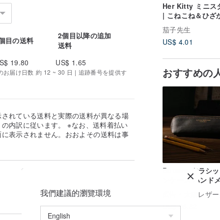
Her Kitty ミニ
| こねこね＆ひざ
茄子先生
2個目以降の追加
1個目の送料
US$ 4.01
送料
S$ 19.80
US$ 1.65
おすすめの
届け日数 約 12 ~ 30 日 | 追跡番号を提供す
示されている送料と実際の送料が異なる場
の内訳に従います。 ※なお、送料着払い
面に表示されません。おおよその送料は事
。
Buttero クラシ
ンケース ハンド
我們建議的瀏覽環境
広告
太陽レザークラ
US$ 66.82