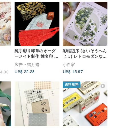
純手彫り印章のオーダ
彩框辺序 (さいそうへん
ーメイド制作 姓名印 書
じょ) レトロモダンな英
画落款印 花押
字雑誌風 手帳デコレー
広告
留月齋
小白家
ション マスキングテー
US$ 22.28
US$ 15.97
4.00
プ
送料無料