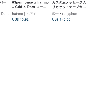
ーパー
63penhouse x hairmo
カスタムメッセージ入
~ Grid & Dots ロール
りカセットテープカー
付箋
ド 10枚セット | 恋人へ
sign
hairmo | ヘアモ
広告
rehyphen
のロマンチックなギフ
US$ 10.92
US$ 145.00
ト クリスマスカードに
も