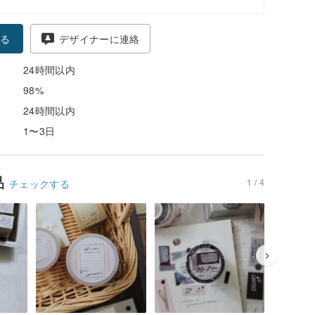
る
デザイナーに連絡
24時間以内
98%
24時間以内
1〜3日
品
1 / 4
チェックする