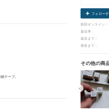
フォローす
前回オンライン：
返信率：
返信まで：
発送まで：
その他の商
和紙テープ。