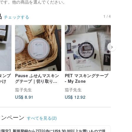
です。他の商品を選んでください。
品
1 / 4
チェックする
スタンプ
Pause ふせんマスキン
PET マスキングテープ
きらめく泡
かけ
グテープ｜切り取り線
- My Zone
スタンプ
つき｜ロール付箋
茄子先生
茄子先生
茄子先生
US$ 8.91
US$ 12.92
US$ 5.3
ャンペーン
すべてを見る(2)
限定】新規登録から7日以内にUS$ 30.00以上お買いもので送