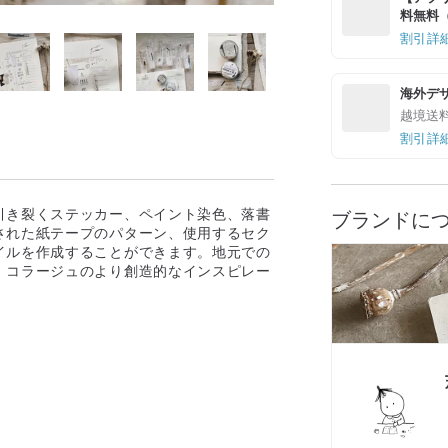
料無料（最
割引詳
海外デ
越境送
割引詳
引き裂くステッカー、ペイント染色、落書
ブランドに
された紙テープのパターン、使用するセク
イルを作成することができます。地元での
、コラージュのより創造的なインスピレー