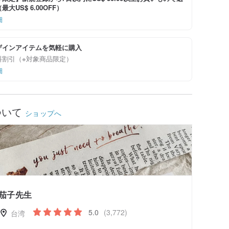
大US$ 6.00OFF）
細
ザインアイテムを気軽に購入
料割引（※対象商品限定）
細
ついて
ショップへ
茄子先生
5.0
(3,772)
台湾