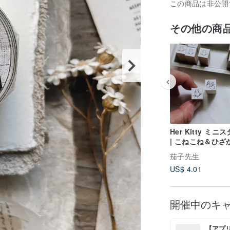
この商品は非公開
その他の商
Her Kitty ミニ
| こねこね＆ひざ
茄子先生
US$ 4.01
開催中のキ
【アプリ