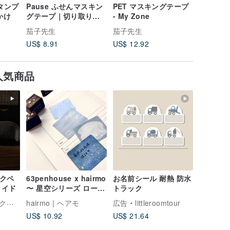
スタンプ
Pause ふせんマスキン
PET マスキングテープ
きらめく泡
かけ
グテープ｜切り取り線
- My Zone
スタンプ
つき｜ロール付箋
茄子先生
茄子先生
茄子先生
US$ 8.91
US$ 12.92
US$ 5.3
人気商品
ックペ
63penhouse x hairmo
お名前シール 耐熱 防水
メイド
〜 星空シリーズ ロール
トラック
ふせん (2 色)
フト
hairmo | ヘアモ
広告
littleroomtour
US$ 10.92
US$ 21.64