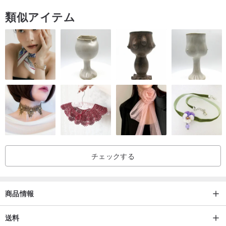
適切な使用と適切なメンテナンスは長期間衰えることはありませ
類似アイテム
ん、私たちは決して衰えることを約束しません〜
メンテナンスについて
他のジュエリーと同じように大切にすれば、その美しさで報われま
す。この種のジュエリーは、酸性で湿気の多い環境を避ければ、非
常に高価なメンテナンス水でメンテナンスする必要はありません。
1.入浴、洗顔、汗をかくときは着用せず、乾いた布で乾かしてから
保管してください。
2.化学薬品、香水、入浴中の香り、水泳中の塩素、海水中の塩に触
れないでください。ジュエリーに特定の腐食を引き起こす可能性が
あるため、入浴または水泳の前にすべての付属品を取り外す必要が
チェックする
あります。
3.衝突はこすりやすいので、保管の際は注意し、ジュエリーと重な
らないようにしてください。
商品情報
4.空気との接触を減らし、深い酸化を避けます。着用していないと
きは、梱包袋または宝石箱に保管してください。
送料