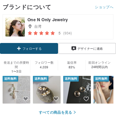
ブランドについて
ショップへ
One N Only Jewelry
台湾
5
(934)
クーポン取得
デザイナーに連絡
フォローする
発送までの所要時
フォロワー数
返信率
前回オンライン
間
24時間以内
4,039
83%
1〜3日
送料無料
送料無料
送料無料
送料無料
すべての商品を見る