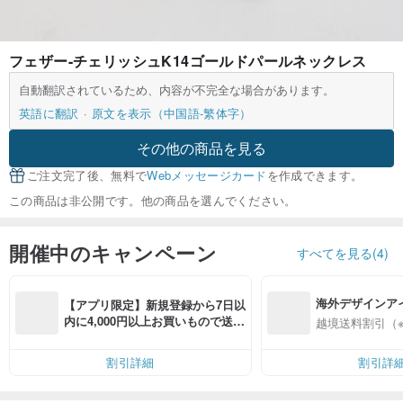
フェザー-チェリッシュK14ゴールドパールネックレス
自動翻訳されているため、内容が不完全な場合があります。
英語に翻訳
原文を表示（中国語-繁体字）
その他の商品を見る
ご注文完了後、無料で
Webメッセージカード
を作成できます。
この商品は非公開です。他の商品を選んでください。
開催中のキャンペーン
すべてを見る(4)
海外デザインア
【アプリ限定】新規登録から7日以
入
内に4,000円以上お買いもので送料
越境送料割引（
無料（最大500円OFF）
割引詳細
割引詳