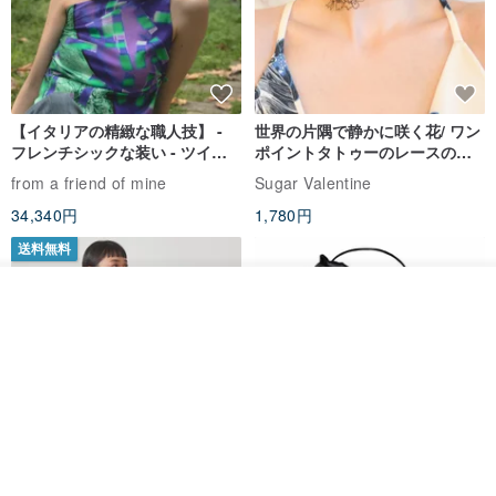
【イタリアの精緻な職人技】 -
世界の片隅で静かに咲く花/ ワン
フレンチシックな装い - ツイル
ポイントタトゥーのレースのチ
プリントシルクスカーフトップ
ョーカー SV649
from a friend of mine
Sugar Valentine
ス
34,340円
1,780円
送料無料
その他の商品を見る
ショップを見る
CHARM 日本製 ショート ミック
天然シルクフラワーネックレス -