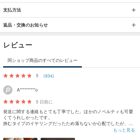
5.時々ジュエリーをきれいにするには、シルバーの拭き取り布でや
支払方法
さしく拭くか、柔らかい毛のブラシで歯磨き粉を泡立ててジュエリ
ーの表面を拭き、次に柔らかい布で拭きます。
返品・交換のお知らせ
原産地・製造方法
手作り台湾製
レビュー
同ショップ商品のすべてのレビュー
5
(934)
A**********o
5 日前に
発送に関する連絡もとても丁寧でした。ほかのノベルティも可愛
くてうれしかったです。
挟むタイプのイヤリングだったため落ちないか心配でしたが、思
っていたよりも安定感がありました。自然な形のパールが可愛ら
もっと見る
しさと個性を感じさせてとても気に入りました。