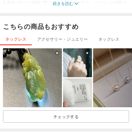
A.商品はすべて現物で取り扱っておりますので、パソコンの画面の
続きを読む
色は人それぞれ違うため、多少の色の違いは避けられませんので、
サイズにご注意ください。実際の商品がメイン商品です。
こちらの商品もおすすめ
B.各宝石の形状やサイズを宝石に同じにすることはできません。天
然石は自然な風合いと微細な細孔を持っているのが普通です。実際
ネックレス
アクセサリー・ジュエリー
ネックレス
の製品は、購入する前に上記の条件を満たしている必要がありま
す。
使用とメンテナンス
14Kゴールドクラッドは、ブロンズまたは他の卑金属と恒久的に結
合された14K高圧高温の層です。純金の優れた延性は、純金層と胚
層を恒久的に結合するために使用されます。
特徴：耐久性のあるゴールドは一生持続し、純粋なKゴールドとほ
とんど違いはありません。高品質のゴールドで覆われたジュエリー
チェックする
の品質は本物のゴールドのジュエリーに匹敵し、価格は本物のゴー
ルドよりもはるかに安いです。