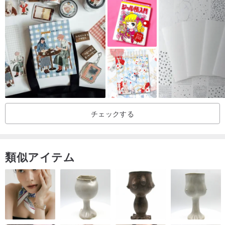
それを使う方法を説明するデモンストレーションページがありま
す。元のテキストは韓国語の記述であり、韓国の友人はそれを直接
参照することができます。
韓国人の友達でない場合は、下記の製品マップの説明を参照してく
ださい。
毎月のプロジェクトの詳細と統計レコードについては、このノート
ページを十分に活用してください。
ドリームノートのページでは、あなたの創造性に柔軟に対応できま
チェックする
す。
利用可能な2色のカバーがあります、購入する各製品ページに行って
ください。
類似アイテム
www.pinkoi.com/product/vLvibj6w?cat...
、
www.pinkoi.co
m/product/92BiB8nd?cat...
www.pinkoi.com/product/VuyUJyMD?cat...
、
www.pinkoi.co
m/product/UDc8vbwU?cat...
www.pinkoi.com/product/sUmEQqqW?cat...
、
www.pinkoi.c