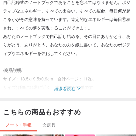
自己記録式のノートブックであることを忘れてはなりません。ポジ
ティブなエネルギー、すべての出会い、すべての運命、毎日何が起
こるかがその意味を持っています。肯定的なエネルギーは毎日蓄積
され、すべての夢を実現することができます。
あなたのノートブックで自己話し始める、その日にありがとう、あ
りがとう、ありがとう、あなたの力を紙に書いて、あなたのポジテ
ィブなエネルギーを強化してください。
/
商品説明
/
サイズ：13.5x19.5x0.9cm、合計ページ：112p。
サイズはB6に非常に近く、持ち運びが簡単です。
続きを読む
内側のページには以下が含まれます：100 Dream List + Dream
Come Trueシステムページ+ Mandala Plan Table +論理ツリーテー
こちらの商品もおすすめ
ブル。
（ページレイアウトの内側：1 + 2 + 3 + 4 = 1つのプランはループペ
ノート・手帳
文房具
ージを実装しています）