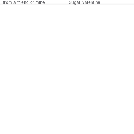
from a friend of mine
Sugar Valentine
ス
34,340円
1,780円
入荷待ち登録
ショップを見る
送料無料
CHARM 日本製 ショート ミック
天然シルクフラワーネックレス -
ス オーガニックコットン ネック
ローズチョーカー - リストレッ
ウォーマー
グブレスレット シルクアクセサ
カジュアルボックス casual box
Marina V Lingerie
リー
2,500円
9,769円