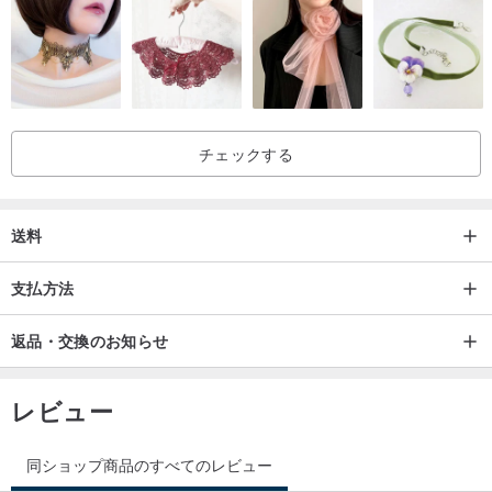
om/product/CqNwNDWz?cat...
www.pinkoi.com/product/u3ZbCQci?cat...
、
www.pinkoi.co
m/product/5gL4ZZLP?cat...
撮影の多少の色の違いにより、画像は参考のみですので、実際の商
品を参考にしてください。
チェックする
/商品サイズ（cm）/ 19.5x13.5x1
/パッケージサイズ（cm）/ 19.6x13.6x1.2
送料
/重量（g）/ 200
/材料/紙
支払方法
/ブランドカントリー/韓国
返品・交換のお知らせ
/デザイナー＆ブランドプロファイル/インディゴ - 韓国のクリエイテ
ィブブランド
レビュー
同ショップ商品のすべてのレビュー