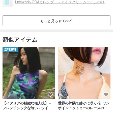
Livework- PDAカレンダー - アイスクリームラインのログ（月額） - スカイブルー、LWK34957
もっと見る (21,835)
類似アイテム
送料無料
【イタリアの精緻な職人技】 -
世界の片隅で静かに咲く花/ ワン
フレンチシックな装い - ツイル
ポイントタトゥーのレースのチ
プリントシルクスカーフトップ
ョーカー SV649