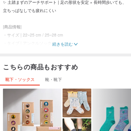
✨ 土踏まずのアーチサポート | 足の形状を安定 » 長時間歩いても、
立ちっぱなしでも疲れにくい
|商品情報|
・サイズ | 22~25 cm / 25~28 cm
・タイプ | アンクルソックス
続きを読む
・カラー | ブルー（他にブライトイエロー/グレーピンクあり）
・素材 | 綿64% + ナイロン16% + ポリエステル16% + スパンデック
こちらの商品もおすすめ
ス4%
・原産国 | 台湾
靴下・ソックス
靴・靴下
🛒 安心してお買い物いただくためのヒント
✔ 7日間鑑賞期間 | 未試着、未洗濯の場合返品可能
✔ サイズが合わない場合は交換可能
✔ 1〜5営業日以内に迅速発送