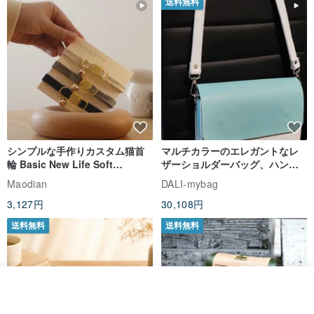
送料無料
シンプルな手作りカスタム猫首
マルチカラーのエレガントなレ
輪 Basic New Life Soft
ザーショルダーバッグ、ハンド
Organic Cat Collar | Simple
メイド
Maodian
DALI-mybag
Soft Cat Collar
3,127円
30,108円
送料無料
送料無料
カートに入れる
お気に入り
ショップを見る