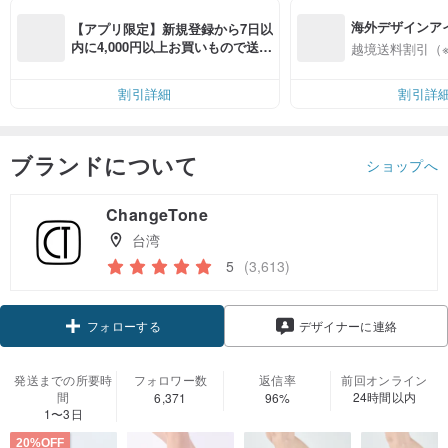
海外デザインア
【アプリ限定】新規登録から7日以
入
内に4,000円以上お買いもので送料
越境送料割引（
無料（最大500円OFF）
割引詳細
割引詳
ブランドについて
ショップへ
ChangeTone
台湾
5
(3,613)
フォローする
デザイナーに連絡
発送までの所要時
フォロワー数
返信率
前回オンライン
間
24時間以内
6,371
96%
1〜3日
20%OFF