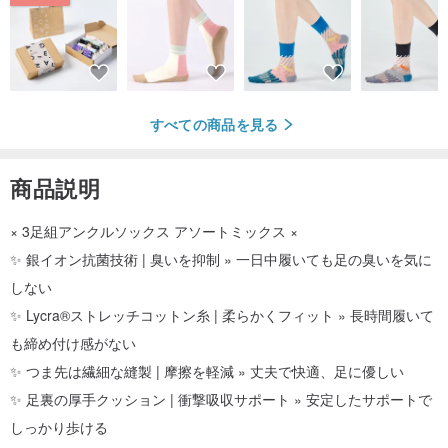
すべての商品を見る
商品説明
× 3足組アンクルソックス アソートミックス ×
✨ 銀イオン抗菌技術 | 臭いを抑制 » 一日中履いても足の臭いを気に
しない
✨ Lycra®ストレッチコットン糸 | 柔らかくフィット » 長時間履いて
も締め付け感がない
✨ つま先は繊細な縫製 | 摩擦を軽減 » 丈夫で快適、足に優しい
✨ 足裏の厚手クッション | 衝撃吸収サポート » 安定したサポートで
しっかり歩ける