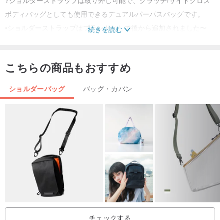
ボディバッグとしても使用できるデュアルパーパスバッグです。
•ショルダーストラップはブランドなしで後から追加されました〜
続きを読む
小さめのバッグですが、スマホも入るくらいの大きさです♡
/
こちらの商品もおすすめ
購入前の注意:
ショルダーバッグ
バッグ・カバン
・商品は全て正規品です
・商品の所在地は香港です。香港外に発送される注文には関税と税
金を支払う責任があります
・実際の商品の写真です。写真ではすべての詳細を示すことはでき
ません。完璧主義者は購入する前に慎重に検討してください。
・写真は電子ディスプレイの違いにより若干の色の違いがある場合
がありますが、実際の商品が優先されます。
・ヴィンテージの性質上、この商品には通常の摩耗や損傷、経年劣
化や使用感が見られますが、再度購入することは問題ありません。
チェックする
・上記に記載のない点がございましたら、商品の状態についてのご