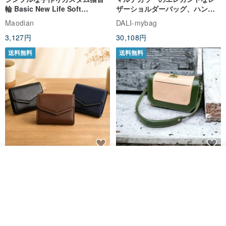
輪 Basic New Life Soft
ザーショルダーバッグ、ハンド
Organic Cat Collar | Simple
メイド
Maodian
DALI-mybag
Soft Cat Collar
3,127円
30,108円
送料無料
送料無料
Brita コンパクト財布 | 軽量設計
クリエイティブな個性派ショー
その他の商品を見る
ショップを見る
× 日常使いに最適
トフラップショルダーバッグ -
ラッキーグリーン (ギフト オリ
DUAL 多兒クリエイティブレザーグッズ
Zolton ゾルトン
ジナル)
8,383円
22,836円
送料無料
50%OFF