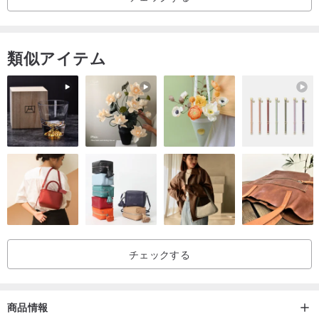
質問、ご注文前に必ず明確にお問い合わせくださいますようお願い
申し上げます。
類似アイテム
・ご入金後の返品・交換は不可となります。
チェックする
商品情報