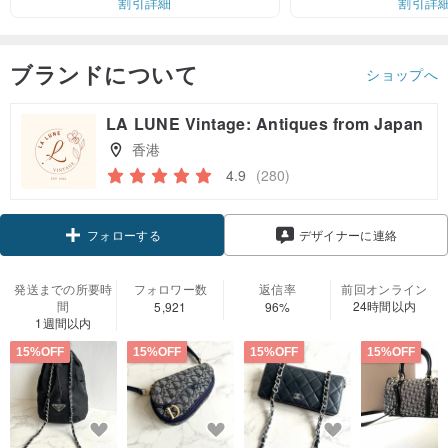
割引詳細
割引詳
ブランドについて
ショップへ
LA LUNE Vintage: Antiques from Japan
香港
4.9
(280)
クーポン取得
デザイナーに連絡
フォローする
発送までの所要時
フォロワー数
返信率
前回オンライン
間
24時間以内
5,921
96%
1週間以内
15%OFF
15%OFF
15%OFF
15%OFF