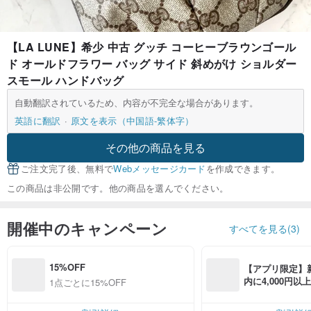
【LA LUNE】希少 中古 グッチ コーヒーブラウンゴール
ド オールドフラワー バッグ サイド 斜めがけ ショルダー
スモール ハンドバッグ
自動翻訳されているため、内容が不完全な場合があります。
英語に翻訳
原文を表示（中国語-繁体字）
その他の商品を見る
ご注文完了後、無料で
Webメッセージカード
を作成できます。
この商品は非公開です。他の商品を選んでください。
開催中のキャンペーン
すべてを見る(3)
15%OFF
【アプリ限定】
内に4,000円
1点ごとに15%OFF
無料（最大500円