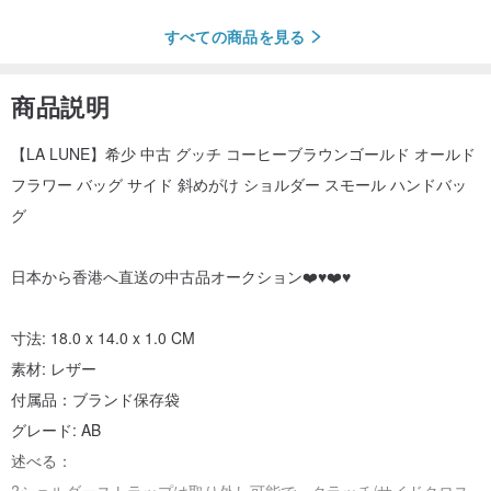
すべての商品を見る
商品説明
【LA LUNE】希少 中古 グッチ コーヒーブラウンゴールド オールド
フラワー バッグ サイド 斜めがけ ショルダー スモール ハンドバッ
グ
日本から香港へ直送の中古品オークション❤️♥️❤️♥️
寸法: 18.0 x 14.0 x 1.0 CM
素材: レザー
付属品：ブランド保存袋
グレード: AB
述べる：
?ショルダーストラップは取り外し可能で、クラッチ/サイドクロス