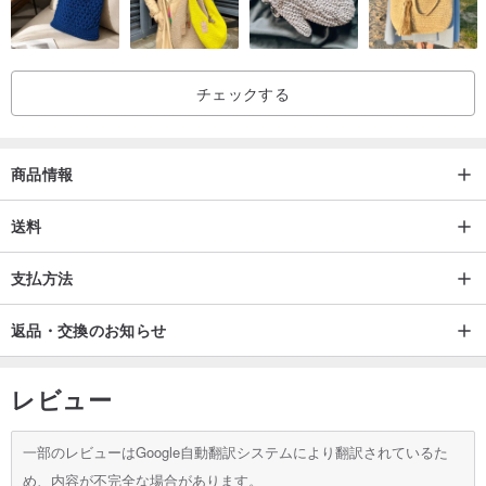
●両面防水設計なので、湿気の飛散を気にせず、プールサイドでも快
適で上品です〜
チェックする
★使用図：
商品情報
送料
★専用の防水レトロプリント裏地を拭いて油汚れや糸くずの出ない
支払方法
ボールを拭き取り、お手入れも簡単
返品・交換のお知らせ
レビュー
両面ティッシュ/ワイパー/マキシパッドの財布
商品名：両面防水身の回り品＆フェイシャルペーパーバッグ
一部のレビューはGoogle自動翻訳システムにより翻訳されているた
素材：防水プリント生地/中空人工皮革/防水布
め、内容が不完全な場合があります。