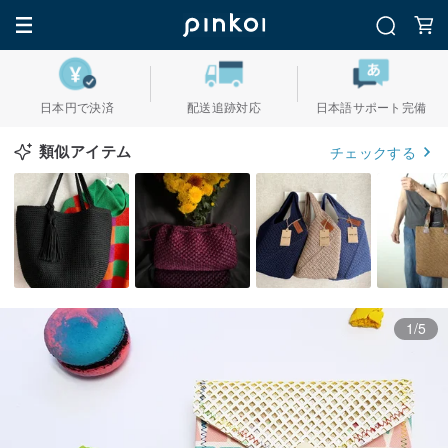
日本円で決済
配送追跡対応
日本語サポート完備
類似アイテム
チェックする
1/5