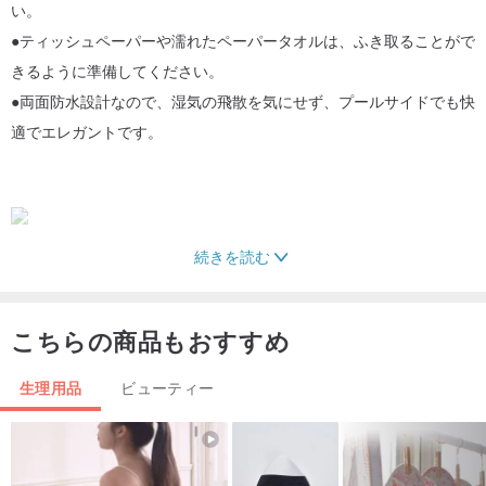
い。
●ティッシュペーパーや濡れたペーパータオルは、ふき取ることがで
きるように準備してください。
●両面防水設計なので、湿気の飛散を気にせず、プールサイドでも快
適でエレガントです。
続きを読む
●彼氏の前で思いやりを見せ、いつでもティッシュを渡していい女の
子スタイルを見せてください〜
こちらの商品もおすすめ
生理用品
ビューティー
●友達と会ったり、ティッシュを配ったりして、雰囲気をもっと楽し