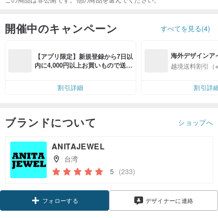
開催中のキャンペーン
すべてを見る(4)
海外デザインア
【アプリ限定】新規登録から7日以
入
内に4,000円以上お買いもので送料
越境送料割引（
無料（最大500円OFF）
割引詳細
割引詳
ブランドについて
ショップへ
ANITAJEWEL
台湾
5
(233)
クーポン取得
デザイナーに連絡
フォローする