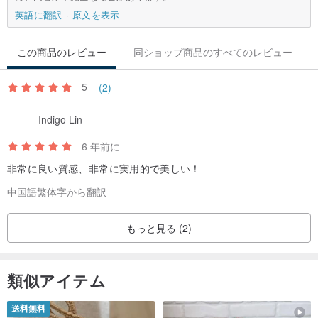
本体サイズ：14cmx11cm
英語に翻訳
原文を表示
バッグの長さ：29cm
この商品のレビュー
同ショップ商品のすべてのレビュー
5
(2)
使用方法とクリーニング方法：ティッシュペーパー、濡れたペーパ
ータオル、または濡れた布で拭きます。
Indigo Lin
6 年前に
非常に良い質感、非常に実用的で美しい！
＊手動植字のため、各商品の印刷パターンの位置が若干異なり、パ
中国語繁体字から翻訳
ターンの位置を100％同じにすることはできませんので、参考にし
てください。
もっと見る (2)
類似アイテム
原産地・製造方法
送料無料
台湾製