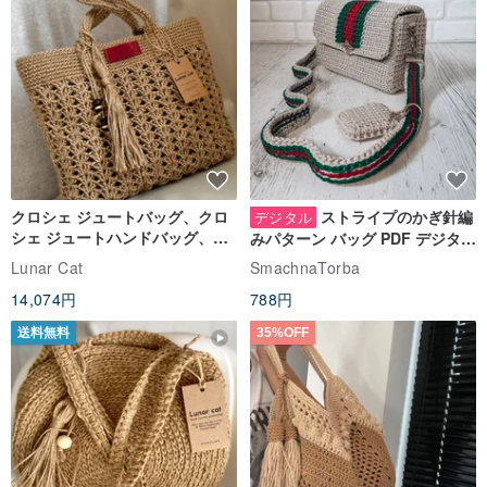
クロシェ ジュートバッグ、クロ
ストライプのかぎ針編
デジタル
シェ ジュートハンドバッグ、リ
みパターン バッグ PDF デジタル
ユーザブルバッグ
インスタント ダウンロード、レ
Lunar Cat
SmachnaTorba
ディース クロスボディ
14,074円
788円
送料無料
35%OFF