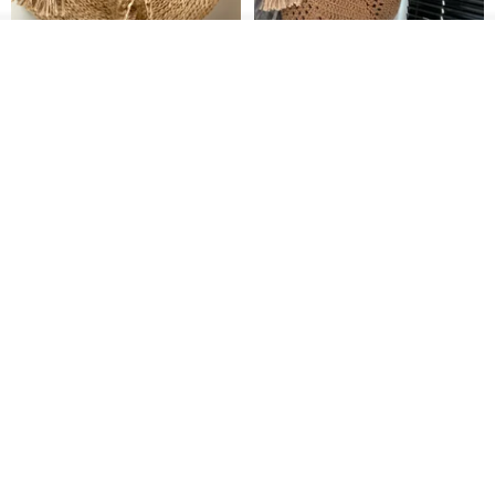
その他の商品を見る
ショップを見る
クロシェ編み丸型ジュートバッ
オーガニックコットン糸の編み
グ、クロシェ編みトートバッ
バッグ、クラッチバッグとして
グ、クロシェ編みショルダーバ
も。
Lunar Cat
Knits And Woven By Oom
ッグ
11,425円
5,405円
8,314円
送料無料
グラニースクエアの手編みジュ
コードかぎ針編みパタ
デジタル
ートトートバッグ
ーンのバッグポーチPDF
Lunar Cat
SmachnaTorba