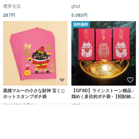
禮享生活
gfsd
287円
5,083円
送料無料
黒猫マルーの小さな財神 宝くじ
【GFSD】ラインストーン精品 -
ホットスタンプポチ袋
煌めく多目的ポチ袋 -【招財納
福・金運招来】
Huei Hei Ji Bai
gfsd
入荷待ち登録
516円
6,868円
ショップを見る