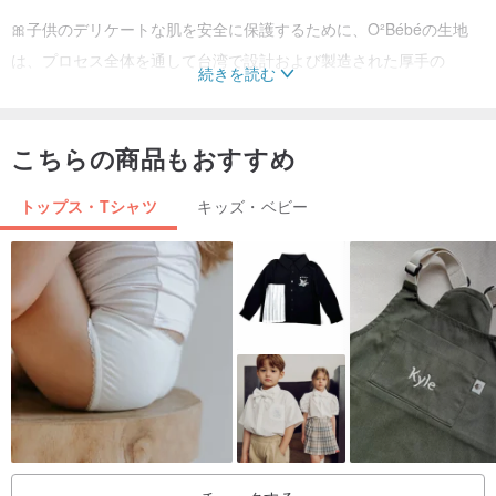
🎀子供のデリケートな肌を安全に保護するために、O²Bébéの生地
は、プロセス全体を通して台湾で設計および製造された厚手の
続きを読む
100％コーマ綿を厳選し、パターンは無毒の植毛で印刷されてお
り、優れた質感も提供します。
こちらの商品もおすすめ
トップス・Tシャツ
キッズ・ベビー
🎀市販されている一般的な薄い綿の布とは異なり、緩みやすく、洗
濯後にゆがみ、保温が困難です。O²Bébéの生地は厚く、汗を吸収し
やすく、純綿は通気性があり、耐久性があり、変形しにくいです。
.O²Bébéは生地の品質要件を厳密に管理しているため、ママは自信
を持って着用できます。