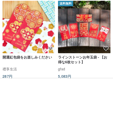
送料無料
開運紅包袋をお楽しみください
ラインストーンお年玉袋 - 【お
得な6枚セット】
禮享生活
gfsd
287円
5,083円
送料無料
入荷待ち登録
ショップを見る