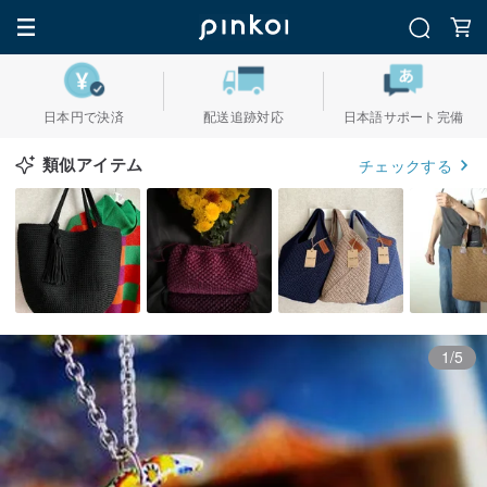
日本円で決済
配送追跡対応
日本語サポート完備
類似アイテム
チェックする
1/5