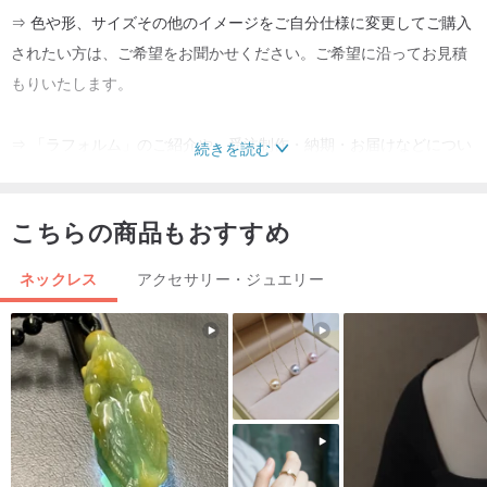
⇒ 色や形、サイズその他のイメージをご自分仕様に変更してご購入
されたい方は、ご希望をお聞かせください。ご希望に沿ってお見積
もりいたします。
⇒ 「ラフォルム」のご紹介や、受注制作・納期・お届けなどについ
続きを読む
ては、「プロフィール」のページをご覧ください。
こちらの商品もおすすめ
秋香るハンドメイド2016
ネックレス
アクセサリー・ジュエリー