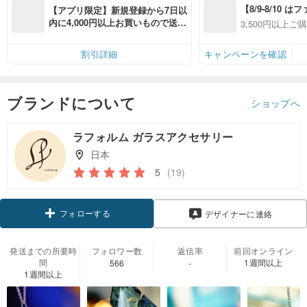
【8/9-8/10 
【アプリ限定】新規登録から7日以
員感謝デー】ア
内に4,000円以上お買いもので送料
3,500円以上ご
全品対象7％OFF
無料（最大500円OFF）
OFF
件あり、最大50
割引詳細
キャンペーンを確認
ブランドについて
ショップへ
ラフォルム ガラスアクセサリー
日本
5
(19)
フォローする
デザイナーに連絡
発送までの所要時
フォロワー数
返信率
前回オンライン
間
1週間以上
566
-
1週間以上