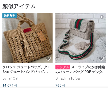
類似アイテム
送料無料
クロシェ ジュートバッグ、クロ
ストライプのかぎ針編
デジタル
シェ ジュートハンドバッグ、リ
みパターン バッグ PDF デジタル
ユーザブルバッグ
インスタント ダウンロード、レ
Lunar Cat
SmachnaTorba
ディース クロスボディ
14,074円
788円
送料無料
35%OFF
カートに入れる
お気に入り
ショップを見る