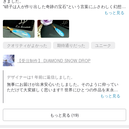
きました。
"硝子は人が作り出した奇跡の宝石"という言葉にふさわしく幻想的
な輝きを帯びた素晴らしい御品で、白い銀河、或いは夢の蝶のよ
もっと見る
うだと娘は大変感激いたしておりました。画像と遜色ないどころ
か、想像をはるかに超えた美しさです。まさに職人技ですね。
今後とも素敵な御品を創りつづけてください。
クオリティがよかった
期待通りだった
ユニーク
【受注制作】 DIAMOND SNOW DROP
デザイナーは1 年前に返信しました。
無事にお届けが出来安心いたしました。そのように仰ってい
ただけて大変嬉しく思います!! 世界にひとつの作品を末永く
ご愛用いただければ幸いです、お嬢様にもぜひよろしくお伝
もっと見る
えください。こちらこそ本当にありがとうございました。ま
たどのような事でもお気軽にお声をかけてくださいね。これ
からもラフォルムをどうぞよろしくお願いします♪
もっと見る (19)