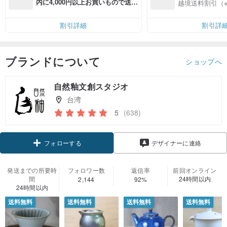
入
内に4,000円以上お買いもので送料
越境送料割引（
無料（最大500円OFF）
割引詳細
割引詳
ブランドについて
ショップへ
自然釉文創スタジオ
台湾
5
(638)
クーポン取得
デザイナーに連絡
フォローする
発送までの所要時
フォロワー数
返信率
前回オンライン
間
24時間以内
2,144
92%
24時間以内
送料無料
送料無料
送料無料
送料無料