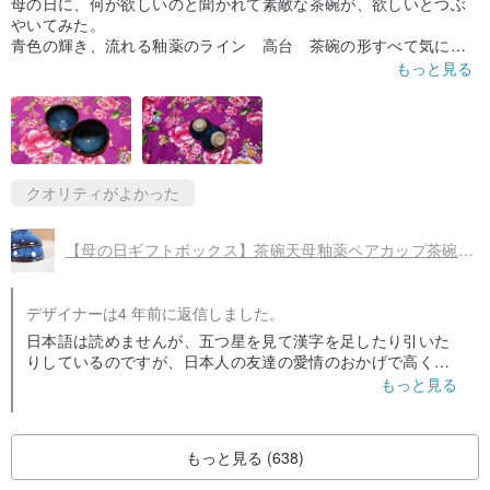
母の日に、何が欲しいのと聞かれて素敵な茶碗が、欲しいとつぶ
→購入上の注意
やいてみた。
青色の輝き、流れる釉薬のライン 高台 茶碗の形すべて気に入
※サイズは手作業で測定しており、0.5cm以内の誤差になる場合がご
っている。
もっと見る
ざいます。
イェミンシャン先生の作なのに、とってもお手頃価格、台湾の鶯
歌にいついけるかわからないので、今回購入できて、とても、満
※各作品は半手作りのため、多少の個人差がありますので、胚の修復
足している。
過程に痕跡が残る場合があります。
※製造過程において、釉薬に多少のムラや流れが生じる場合がありま
クオリティがよかった
すが、これは天然釉薬の現象であり、天然釉薬でも強調されていま
す。陶磁器は本来天然のものです。製品についてご不明な点がござ
【母の日ギフトボックス】茶碗天母釉薬ペアカップ茶碗マスターイェミンシャンの作品
いましたら、プライベートでお問い合わせください。メッセージ。
＊スタジオで撮影したため、光や環境を調整しましたが、ポストプ
デザイナーは4 年前に返信しました。
ロダクション方式は使用しておりませんので、実際の商品の色を参
日本語は読めませんが、五つ星を見て漢字を足したり引いた
考にしてください。不良品とは言えません。
りしているのですが、日本人の友達の愛情のおかげで高く評
価されているのではないでしょうか。
もっと見る
→デザインパビリオンストーリー
後ろの生地はとても懐かしく、私の記憶では、おばあちゃん
のベッドシーツもこの色になっています。
台湾鶯歌の地元の陶芸スタジオ、デザイン、制作は台湾に完全に根
もっと見る (638)
ざしており、美しく実用的な陶磁器のコーヒー器具を提供していま