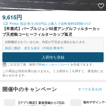
9,615円
Pinkoi 指定便-5,000円以上購入で送料無料&関税ゼロ!
【卒業式】パープルジュン50度アングルフィルターカッ
プ天然釉コーヒーフィルターカップ孤児
自動翻訳されているため、内容が不完全な場合があります。
英語に翻訳
原文を表示（中国語-繁体字）
入荷待ち登録
ご注文完了後、無料で
Webメッセージカード
を作成できます。
この商品は現在在庫がありません。 [ 入荷待ち ] を押すと、優先的にお
知らせがきます。
開催中のキャンペーン
すべてを見る(4)
海外デザインア
【アプリ限定】新規登録から7日以