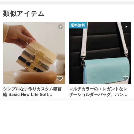
す。数十年の経験を持つ多くの台湾の巨匠は、伝統的な陶器の職人
類似アイテム
技をコーヒー文化と統合し、コーヒーと美しさを生活の一部にして
います。
送料無料
シンプルな手作りカスタム猫首
マルチカラーのエレガントなレ
輪 Basic New Life Soft
ザーショルダーバッグ、ハンド
Organic Cat Collar | Simple
メイド
Maodian
DALI-mybag
Soft Cat Collar
入荷待ち登録
3,127円
30,108円
お気に入り
ショップを見る
送料無料
送料無料