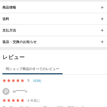
焼成が大きく変化し、窯の変化が大きくなるため、パープルZijunシ
商品情報
リーズのフィルターカップはそれぞれ孤立しており、在庫がなくな
り次第終了となります。
送料
支払方法
商品写真は、孤立した各商品の色を可能な限り完全に示しているた
め、色の問題により返金や交換を申し込むことはできません。ご注
返品・交換のお知らせ
文の前に慎重に評価してください。
レビュー
→作業仕様
11.7x11.7x8.2（LWH）
同ショップ商品のすべてのレビュー
摂氏1280度で発射
5
(638)
→使用上の注意
m********n
ろ紙の開き角度が違うので、円錐形のろ紙を使うときはもう少し折
りたたむことを忘れないでください
4 年前に