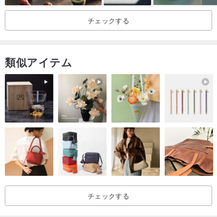
100％鶯歌で作られていることを保証するだけでなく、独自に開発
チェックする
および設計された陶磁器の文化的および創造的な製品でもありま
す。
類似アイテム
純窯は色彩豊かで、色鮮やかで、比類のない豪華さを備えていま
す。
純窯の公演では、ローズパープル、ベゴニアレッド、ナススキンパ
ープル、グリーングリーンがメインカラーです。
しかし、さまざまな色合いのジュン窯は愛好家に愛され、大切にさ
れています。
この商品はパープルのジュン釉薬で表現されています。白い部分は
ジュン磁器の自然な窯の変化現象で、ユーストマの花びらに似た質
感を示し、桔梗の花の言葉は愛、ロマンチック、感傷への憧れを表
チェックする
しています。