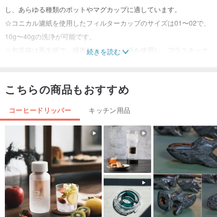
し、あらゆる種類のポットやマグカップに適しています。
☆コニカル濾紙を使用したフィルターカップのサイズは01〜02で、
10g〜40gの洗浄が可能です。
☆包装箱は再生紙で、緩衝材はハニカム紙を使用し、プラスチック
続きを読む
の量はゼロです。環境保護は地球を愛しています。
☆台湾鶯歌陶芸家が現地生産、品質保証。
こちらの商品もおすすめ
VVカフェ、元始天尊コーヒー、ムザンコーヒー、コーヒー分析、
コーヒードリッパー
キッチン用品
LUVバー、シャオユコーヒーラボなど...多くの有名なコーヒーユー
チューブがお勧めします
この商品は、鶯歌陶器の商標認定商品として認定された「新北市鶯
歌陶磁器博物館」です。
鶯歌バーニングは美術館側であり、高品質の陶磁器製品によって促
進される認証を消費者に理解させることができます。この製品は