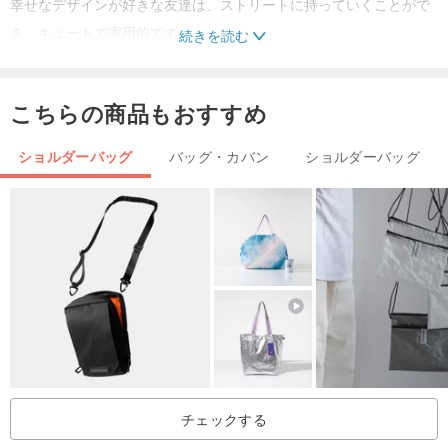
幸せなデザインが好きな友達は、ストリートに持っていくことがで
き、キュートで実用的です。
続きを読む
こちらの商品もおすすめ
★上質なショートベルベットプリント
★バッグの底を広げ、超大容量、安定性と耐久性
ショルダーバッグ
バッグ・カバン
ショルダーバッグ
**本商品は特殊プリントを施しておりますので、同じ商品でもグル
ープごとに多少の違いがある場合がございますが、これは正常で安
心してお買い求めください。
銘柄：Taste Sweety
商品名：いたずらうさぎシルエットトート
製品番号：TBG765
チェックする
素材/構成：リネン、フランネル、綿、金属。