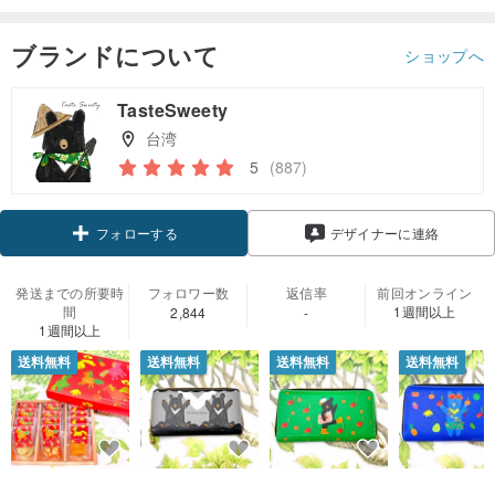
ブランドについて
ショップへ
TasteSweety
台湾
5
(887)
クーポン取得
デザイナーに連絡
フォローする
発送までの所要時
フォロワー数
返信率
前回オンライン
間
1週間以上
2,844
-
1週間以上
送料無料
送料無料
送料無料
送料無料