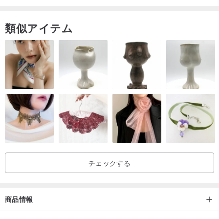
サイズ：バッグの幅48 cm x高さ44 cm、ストラップの長さ34 cm、
バッグの底の幅34 cm。
類似アイテム
使用期間：通常使用で5年間。
使用法：開梱して使用できます。
洗浄方法：水温25℃以下で洗浄してくださいパターン面を激しくこ
すらず、洗浄後は涼しいところに置いて乾かし、露出過度にしない
でください。
分布層：常温。
チェックする
商品情報