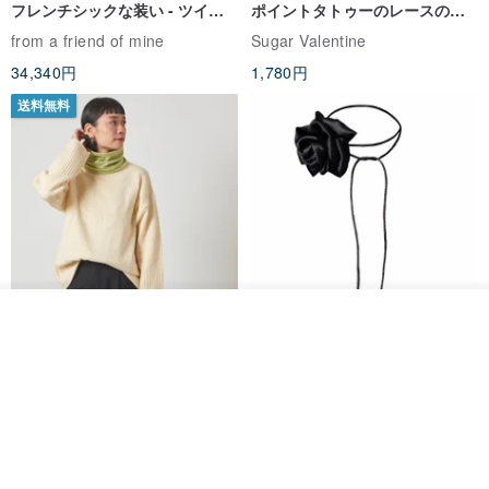
フレンチシックな装い - ツイル
ポイントタトゥーのレースのチ
プリントシルクスカーフトップ
ョーカー SV649
from a friend of mine
Sugar Valentine
ス
34,340円
1,780円
送料無料
その他の商品を見る
CHARM 日本製 ショート ミック
天然シルクフラワーネックレス -
ショップを見る
ス オーガニックコットン ネック
ローズチョーカー - リストレッ
ウォーマー
グブレスレット シルクアクセサ
カジュアルボックス casual box
Marina V Lingerie
リー
2,500円
9,769円