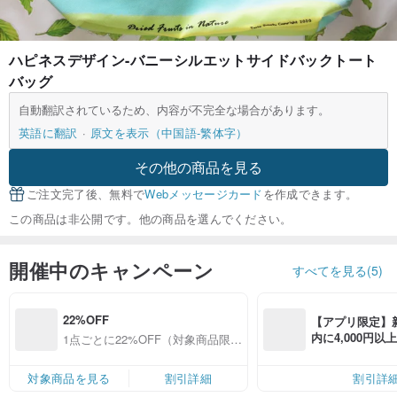
ハピネスデザイン-バニーシルエットサイドバックトート
バッグ
自動翻訳されているため、内容が不完全な場合があります。
英語に翻訳
原文を表示（中国語-繁体字）
その他の商品を見る
ご注文完了後、無料で
Webメッセージカード
を作成できます。
この商品は非公開です。他の商品を選んでください。
開催中のキャンペーン
すべてを見る(5)
22%OFF
【アプリ限定】
内に4,000円
1点ごとに22%OFF（対象商品限
無料（最大500円
定）
対象商品を見る
割引詳細
割引詳