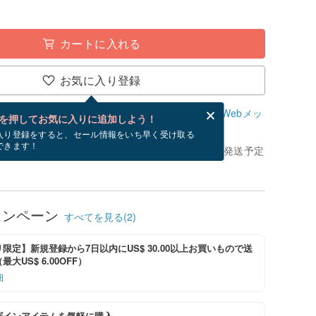
カートに入れる
お気に入り登録
、無料でWebメッセージカードを作成できます。
Webメッ
を押してお気に入りに追加しよう！
？
入り登録をすると、セール情報をいち早く受け取る
できます！
きてから、ショップの休日を除く 4 営業日以内に発送予定
ャンペーン
すべてを見る(2)
限定】新規登録から7日以内にUS$ 30.00以上お買いもので送
大US$ 6.00OFF）
細
ザインアイテムを気軽に購入