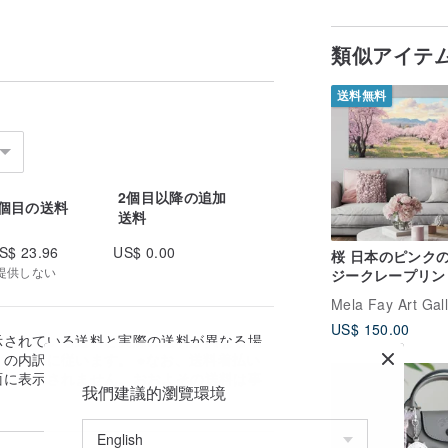
類似アイテ
送料無料
2個目以降の追加
1個目の送料
送料
S$ 23.96
US$ 0.00
桜 日本のピンク
提供しない
ジークレープリン
癒やしのスタイル
Mela Fay Art Gal
のアート
US$ 150.00
示されている送料と実際の送料が異なる場
の内訳に従います。 ※なお、送料着払い
面に表示されません。おおよその送料は事
我們建議的瀏覽環境
。