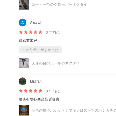
コーヒー色のクローバーネクタイ
Alex xi
3 年前に
質感非常好
クオリティがよかった
天使の目のポールのネクタイ
Mr.Pan
3 年前に
服務有耐心商品品質優良
宝色の格子ポケットナプキンはスーツのハンカチ