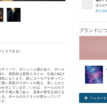
越境送
割引詳
ブランドに
マイズできる）
セサリーで、ボリューム感があり、ポール
飾り、典型的な西部スタイル。伝統の結び
囲気になります。妙にユーモアを持ってい
て濃い美形のウボーイの風も、若い人がど
力を示しています。いわば、ポールのネク
の牛子潮人風であり、若者の変化を続ける
える。ポールのネクタイが変わっていて、
フォローす
ます。