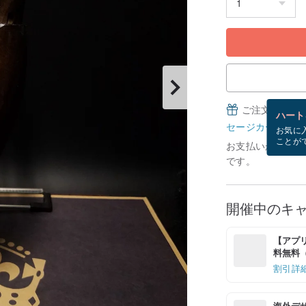
ご注文完了後
ハート
セージカードとは
お気に
ことが
お支払いが確認で
です。
開催中のキ
【アプリ
料無料（最
割引詳
海外デ