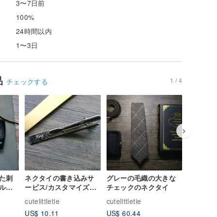
3〜7日前
100%
24時間以内
1〜3日
品
1 / 4
チェックする
た刺
ネクタイの書き込みサ
グレーの毛織の大きな
ブルーの
ルギ
ービス/カスタマイズサ
チェックのネクタイ
のスーツ
スタ
ービス/高級オーダーメ
男の紳士
cutelittletie
cutelittletie
cutelittle
サー
イドサービス
イルが定
US$ 10.11
US$ 60.44
US$ 60.