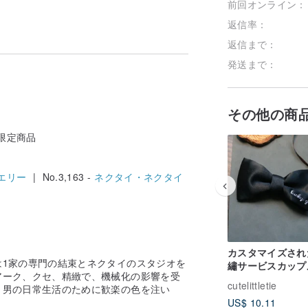
前回オンライン：
返信率：
返信まで：
発送まで：
その他の商
i限定商品
エリー
| No.3,163 -
ネクタイ・ネクタイ
カスタマイズされ
は1家の専門の結束とネクタイのスタジオを
繡サービスカップ
アーク、クセ、精緻で、機械化の影響を受
フトカップル名カ
cutelittletie
、男の日常生活のために歓楽の色を注い
マイズされた刺繡
。
US$ 10.11
ビス