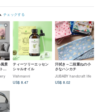
ム
チェックする
の風景
ティーツリーエッセン
汗拭き～二段重ねの小
ト。
シャルオイル
さなハンカチ
 自然
lery
Vishmanni
JUBABY handcraft life
US$ 8.47
US$ 8.02