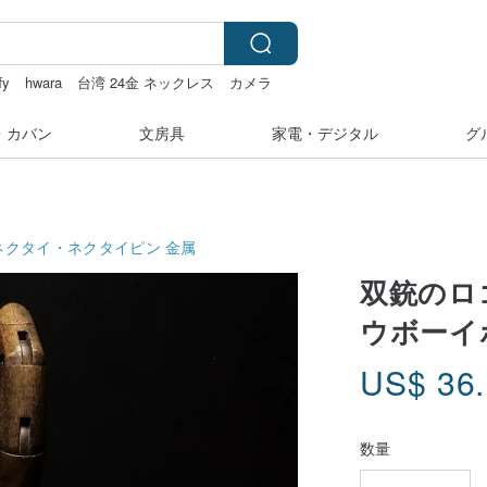
fy
hwara
台湾 24金 ネックレス
カメラ
・カバン
文房具
家電・デジタル
グ
ネクタイ・ネクタイピン
金属
双銃のロ
ウボーイ
US$
36
数量