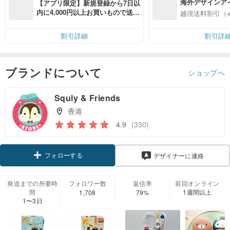
海外デザインア
【アプリ限定】新規登録から7日以
入
内に4,000円以上お買いもので送料
越境送料割引（
無料（最大500円OFF）
割引詳細
割引詳
ブランドについて
ショップへ
Squly & Friends
香港
4.9
(330)
フォローする
デザイナーに連絡
発送までの所要時
フォロワー数
返信率
前回オンライン
間
1週間以上
1,708
79%
1〜3日