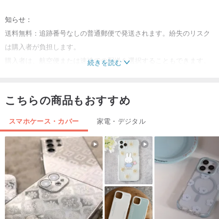
知らせ：
送料無料：追跡番号なしの普通郵便で発送されます。紛失のリスク
は購入者が負担します。
購入者は、航空便または速達での配送を選択することもできます。
続きを読む
ご注文の際にその旨をご指定いただくか、お問い合わせください。
こちらの商品もおすすめ
香港のオリジナルデザイン、中国本土で製造。
スマホケース・カバー
家電・デジタル