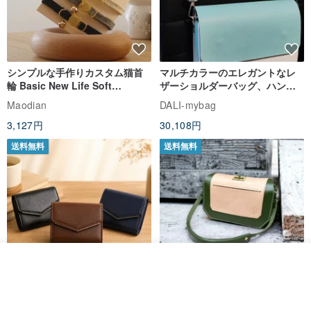
シンプルな手作りカスタム猫首
マルチカラーのエレガントなレ
輪 Basic New Life Soft
ザーショルダーバッグ、ハンド
Organic Cat Collar | Simple
メイド
Maodian
DALI-mybag
Soft Cat Collar
3,127円
30,108円
送料無料
送料無料
オーダーする
お気に入り
ショップを見る
Brita コンパクト財布 | 軽量設計
クリエイティブな個性派ショー
× 日常使いに最適
トフラップショルダーバッグ -