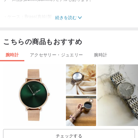
・ケース：Brass(真鍮)製
続きを読む
・ベルト：本牛革(タンニンなめし本牛革)
・日本製クオーツムーブメント使用
こちらの商品もおすすめ
・ケース直径約44mm/厚み約10mm/全長約27cm/ベルト幅約20mm
腕時計
アクセサリー・ジュエリー
腕時計
＊防水性はありません。通常でのご使用でも水にはご注意くださ
い。
＊保証期間はお買い上げから1年間。但し機械故障のみとなります。
保証書紛失の場合は1年未満でも有償修理となりますので、保証書は
大切に保管ください。
チェックする