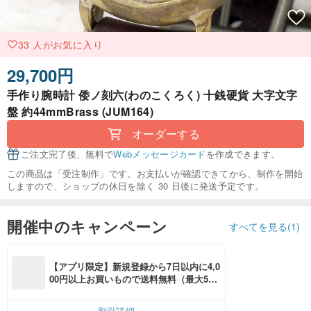
33 人がお気に入り
29,700円
手作り腕時計 倭ノ刻六(わのこくろく) 十銭硬貨 大字文字
盤 約44mmBrass (JUM164)
オーダーする
ご注文完了後、無料で
Webメッセージカード
を作成できます。
この商品は「受注制作」です。お支払いが確認できてから、制作を開始
しますので、ショップの休日を除く 30 日後に発送予定です。
開催中のキャンペーン
すべてを見る(1)
【アプリ限定】新規登録から7日以内に4,0
00円以上お買いもので送料無料（最大500
円OFF）
割引詳細