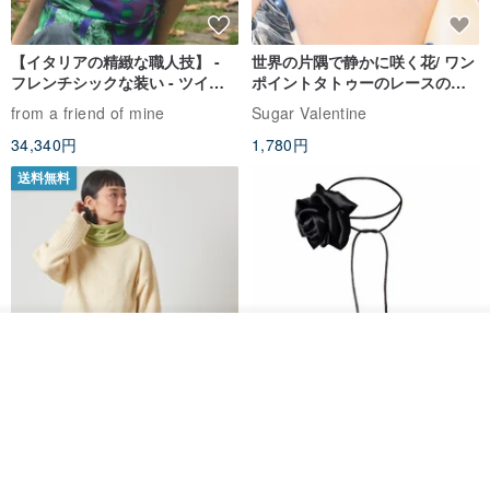
【イタリアの精緻な職人技】 -
世界の片隅で静かに咲く花/ ワン
フレンチシックな装い - ツイル
ポイントタトゥーのレースのチ
プリントシルクスカーフトップ
ョーカー SV649
from a friend of mine
Sugar Valentine
ス
34,340円
1,780円
送料無料
オーダーする
お気に入り
ショップを見る
CHARM 日本製 ショート ミック
天然シルクフラワーネックレス -
ス オーガニックコットン ネック
ローズチョーカー - リストレッ
ウォーマー
グブレスレット シルクアクセサ
カジュアルボックス casual box
Marina V Lingerie
リー