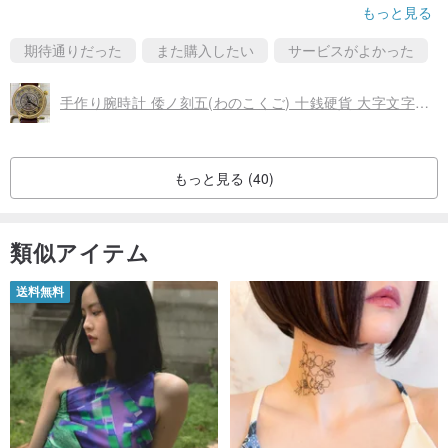
もっと見る
配送時間については、最初から明確に期待値が設定されており、
プロセス全体を通じてコミュニケーションが可能でした。最終製
期待通りだった
また購入したい
サービスがよかった
品にも非常に満足しています。
手作り腕時計 倭ノ刻五(わのこくご) 十銭硬貨 大字文字盤 約38mmBrass (JUM163)
もっと見る (40)
類似アイテム
送料無料