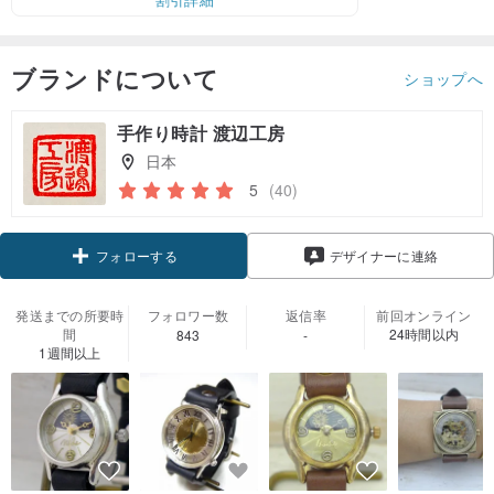
ブランドについて
ショップへ
手作り時計 渡辺工房
日本
5
(40)
クーポン取得
デザイナーに連絡
フォローする
発送までの所要時
フォロワー数
返信率
前回オンライン
間
24時間以内
843
-
1週間以上