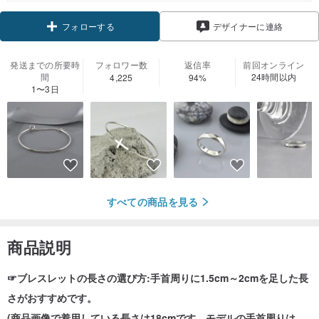
デザイナーに連絡
フォローする
発送までの所要時
フォロワー数
返信率
前回オンライン
間
24時間以内
4,225
94%
1〜3日
すべての商品を見る
商品説明
☞ブレスレットの長さの選び方:手首周りに1.5cm～2cmを足した長
さがおすすめです。
(商品画像で着用している長さは18cmです。モデルの手首周りは