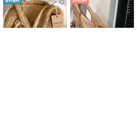
送料無料
35%OFF
入荷待ち登録
お気に入り
ショップを見る
クロシェ編み丸型ジュートバッ
オーガニックコットン糸の編み
グ、クロシェ編みトートバッ
バッグ、クラッチバッグとして
グ、クロシェ編みショルダーバ
も。
Lunar Cat
Knits And Woven By Oom
ッグ
11,425円
5,405円
8,314円
送料無料