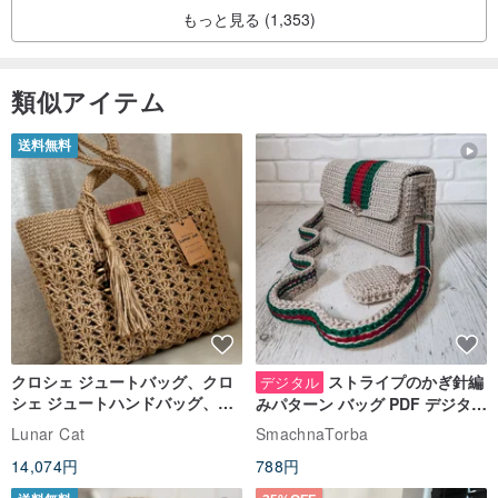
もっと見る (1,353)
類似アイテム
送料無料
クロシェ ジュートバッグ、クロ
ストライプのかぎ針編
デジタル
シェ ジュートハンドバッグ、リ
みパターン バッグ PDF デジタル
ユーザブルバッグ
インスタント ダウンロード、レ
Lunar Cat
SmachnaTorba
ディース クロスボディ
14,074円
788円