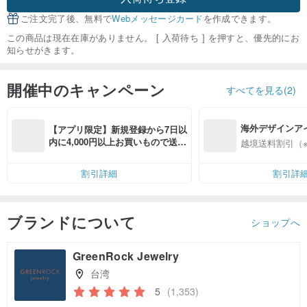
ご注文完了後、無料で
Webメッセージカード
を作成できます。
この商品は現在在庫がありません。 [ 入荷待ち ] を押すと、優先的にお
知らせがきます。
開催中のキャンペーン
すべてを見る(2)
海外デザインア
【アプリ限定】新規登録から7日以
入
内に4,000円以上お買いもので送料
越境送料割引（
無料（最大500円OFF）
割引詳細
割引詳
ブランドについて
ショップへ
GreenRock Jewelry
台湾
5
(1,353)
クーポン取得