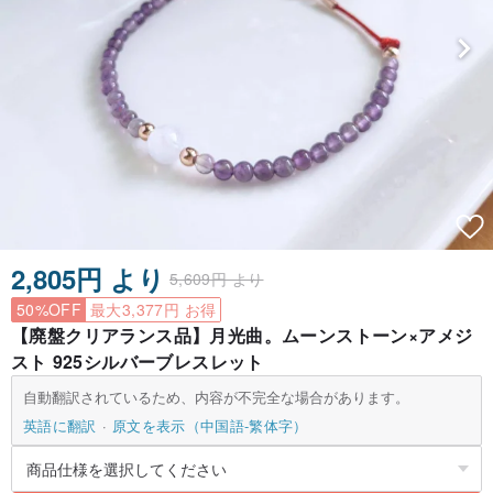
2,805円 より
5,609円 より
50%OFF
最大3,377円 お得
【廃盤クリアランス品】月光曲。ムーンストーン×アメジ
スト 925シルバーブレスレット
自動翻訳されているため、内容が不完全な場合があります。
英語に翻訳
原文を表示（中国語-繁体字）