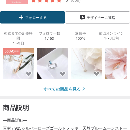
クーポン取得
デザイナーに連絡
フォローする
発送までの所要時
フォロワー数
返信率
前回オンライン
間
1〜3日前
1,153
100%
1〜3日
50%OFF
すべての商品を見る
商品説明
—商品詳細—
素材 / 925シルバーローズゴールドメッキ、天然ブルームーンストー