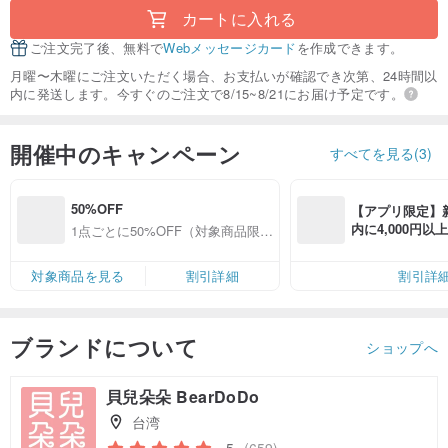
カートに入れる
ご注文完了後、無料で
Webメッセージカード
を作成できます。
月曜〜木曜にご注文いただく場合、お支払いが確認でき次第、24時間以
内に発送します。今すぐのご注文で8/15~8/21にお届け予定です。
開催中のキャンペーン
すべてを見る(3)
50%OFF
【アプリ限定】
内に4,000円
1点ごとに50%OFF（対象商品限
無料（最大500円
定）
対象商品を見る
割引詳細
割引詳
ブランドについて
ショップへ
貝兒朵朵 BearDoDo
台湾
5
(659)