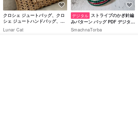
クロシェ ジュートバッグ、クロ
ストライプのかぎ針編
デジタル
シェ ジュートハンドバッグ、リ
みパターン バッグ PDF デジタル
ユーザブルバッグ
インスタント ダウンロード、レ
Lunar Cat
SmachnaTorba
ディース クロスボディ
14,074円
788円
カートに入れる
送料無料
35%OFF
お気に入り
ショップを見る
クロシェ編み丸型ジュートバッ
オーガニックコットン糸の編み
グ、クロシェ編みトートバッ
バッグ、クラッチバッグとして
グ、クロシェ編みショルダーバ
も。
Lunar Cat
Knits And Woven By Oom
ッグ
11,425円
5,405円
8,314円