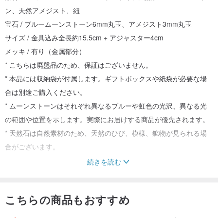
ン、天然アメジスト、紐
宝石 / ブルームーンストーン6mm丸玉、アメジスト3mm丸玉
サイズ / 金具込み全長約15.5cm + アジャスター4cm
メッキ / 有り（金属部分）
* こちらは廃盤品のため、保証はございません。
* 本品には収納袋が付属します。ギフトボックスや紙袋が必要な場
合は別途ご購入ください。
* ムーンストーンはそれぞれ異なるブルーや虹色の光沢、異なる光
の範囲や位置を示します。実際にお届けする商品が優先されます。
* 天然石は自然素材のため、天然のひび、模様、鉱物が見られる場
合がございます。
続きを読む
—シリーズ商品—
こちらの商品もおすすめ
ムーンストーン×ローズクォーツ
www.pinkoi.com/product/kt6i
MSXG