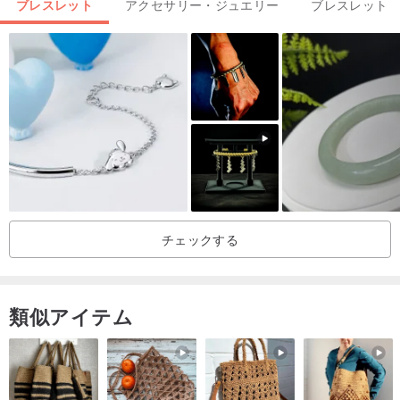
ブレスレット
アクセサリー・ジュエリー
ブレスレット
ムーンストーン×ガーネット
www.pinkoi.com/product/z2P8nBA
R
ムーンストーン×ホワイトクォーツ
www.pinkoi.com/product/rc
FV2nhK
ムーンストーン×ラピスラズリ
www.pinkoi.com/product/kGtKu
hAx
—手首周りの測り方—
チェックする
—追加購入—リボンラッピング
類似アイテム