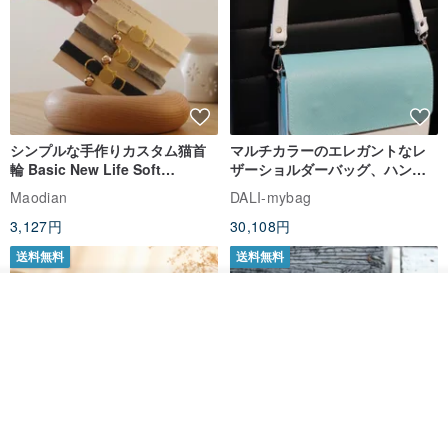
シンプルな手作りカスタム猫首
マルチカラーのエレガントなレ
輪 Basic New Life Soft
ザーショルダーバッグ、ハンド
Organic Cat Collar | Simple
メイド
Maodian
DALI-mybag
Soft Cat Collar
3,127円
30,108円
送料無料
送料無料
オーダーする
お気に入り
ショップを見る