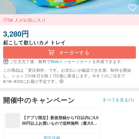
56 人がお気に入り
3,280円
起こして欲しいカメ トレイ
オーダーする
ご注文完了後、無料で
Webメッセージカード
を作成できます。
この商品は「受注制作」です。お支払いが確認でき次第、制作を開始
し、ショップの休日を除く7日後に発送します。今すぐのご注文で
8/16~8/20にお届け予定です。
開催中のキャンペーン
すべてを見る(1)
【アプリ限定】新規登録から7日以内に4,0
00円以上お買いもので送料無料（最大500
円OFF）
割引詳細