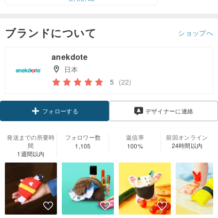
ブランドについて
ショップへ
anekdote
日本
5
(22)
クーポン取得
デザイナーに連絡
フォローする
発送までの所要時
フォロワー数
返信率
前回オンライン
間
24時間以内
1,105
100%
1週間以内