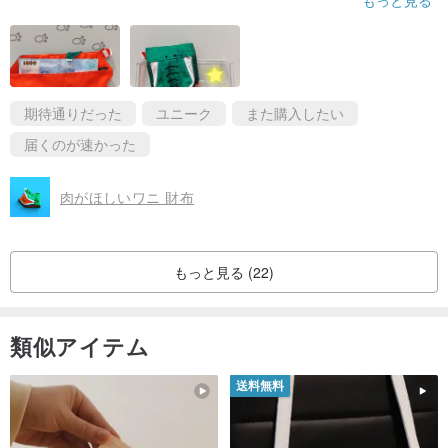
計師的商品～
期待通りだった
ユニーク
また購入したい
届くのが速かった
肉がほしいワニ 財布
もっと見る (22)
類似アイテム
送料無料