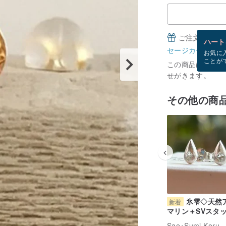
ご注文完了後
ハート
セージカードとは
お気に
ことが
この商品は現在在庫
せがきます。
その他の商
氷雫◇天然
新着
マリン＋SVスタ
アス（両耳分）
Sae+Sumi Koru