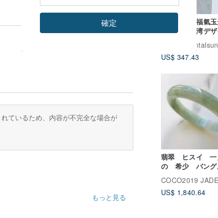
月円吉語 - 福氣
確定
リーズ - 台湾デ
彫刻玉佩
広告
orientalsun
US$ 347.43
訳されているため、内容が不完全な場合が
翡翠 ヒスイ 一
の 希少 バン
ミャンマー産 58
B2500-0206
US$ 1,840.64
もっと見る