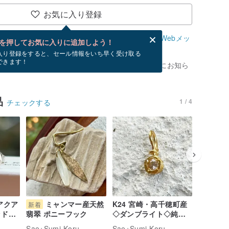
お気に入り登録
、無料でWebメッセージカードを作成できます。
Webメッ
を押してお気に入りに追加しよう！
？
入り登録をすると、セール情報をいち早く受け取る
できます！
がありません。 [ 入荷待ち ] を押すと、優先的にお知ら
品
1 / 4
チェックする
アクア
ミャンマー産天然
K24 宮崎・高千穂町産
K24天
新着
◇ダンブライト◇純金
Pure Go
ッドピ
翡翠 ポニーフック
ペンダントトップ
Spine
Sae+Sumi Koru
Sae+Sumi Koru
Sae+Sum