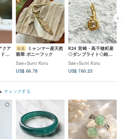
アクア
ミャンマー産天然
K24 宮崎・高千穂町産
K24天
新着
◇ダンブライト◇純金
Pure Go
ッドピ
翡翠 ポニーフック
ペンダントトップ
Spine
Sae+Sumi Koru
Sae+Sumi Koru
Sae+Sum
ントトッ
US$ 66.78
US$ 760.23
US$ 589
ム
チェックする