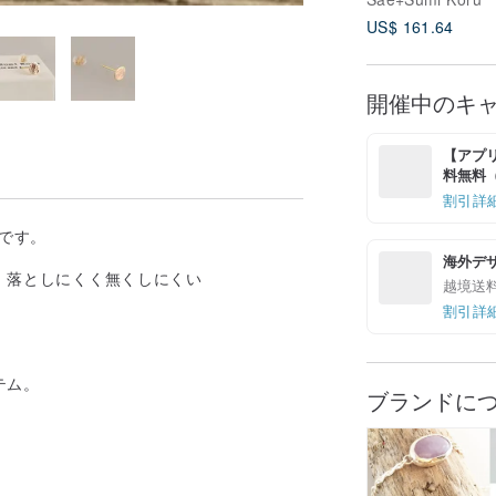
US$ 161.64
開催中のキ
【アプリ
料無料（最
割引詳
ンです。
海外デ
た、落としにくく無くしにくい
越境送
割引詳
テム。
ブランドに