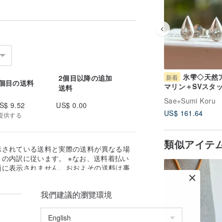
氷雫◇天然
2個目以降の追加
新着
1個目の送料
マリン＋SVスタ
送料
アス（両耳分）
Sae+Sumi Koru
S$ 9.52
US$ 0.00
US$ 161.64
提供する
類似アイテ
示されている送料と実際の送料が異なる場
の内訳に従います。 ※なお、送料着払い
面に表示されません。おおよその送料は事
。
我們建議的瀏覽環境