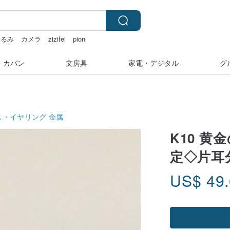
ぐるみ
カメラ
zizifei
pion
・カバン
文房具
家電・デジタル
グ
ス・イヤリング
金属
K10 
定◇片耳
US$
49