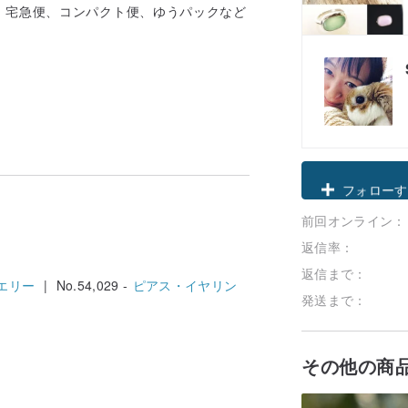
：宅急便、コンパクト便、ゆうパックなど
クーポン取
前回オンライン：
フォローす
返信率：
返信まで：
エリー
| No.54,029 -
ピアス・イヤリン
発送まで：
その他の商