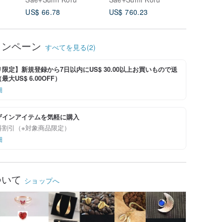
ントトッ
US$ 66.78
US$ 760.23
US$ 589
ャンペーン
すべてを見る(2)
限定】新規登録から7日以内にUS$ 30.00以上お買いもので送
大US$ 6.00OFF）
細
ザインアイテムを気軽に購入
料割引（※対象商品限定）
細
ついて
ショップへ