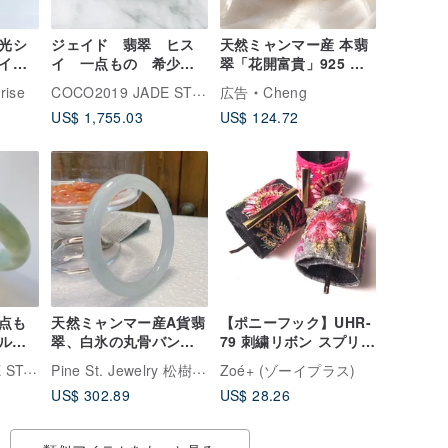
玉光シ
ジェイド 翡翠 ヒス
天然ミャンマー産 本翡
ザイン
イ 一点もの 希少
翠「花開富貴」925 純
バングル グアテマラ
銀リング、アイスジェ
COCO2019 JADE STORE
rise
広告
Cheng
産 57.9mm
イド アップルグリーン
US$ 1,755.03
US$ 124.72
指輪
点も
天然ミャンマー産A貨翡
【ポニーフック】UHR-
グル
翠、白氷の丸骨バング
79 刺繍リボン スプリン
.9mm
ル、美人を彩る翡翠の
グ 簡単装着 ポニーテー
COCO2019 JADE STORE
Pine St. Jewelry 松樹街ファインジュエリー
Zoé+ (ゾーイプラス)
腕輪
ルにはさむだけ ヘアー
US$ 302.89
US$ 28.26
アクセサリー