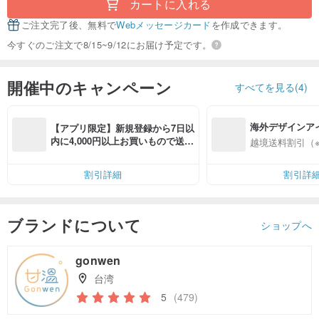
カートに入れる
ご注文完了後、無料で
Webメッセージカード
を作成できます。
今すぐのご注文で8/15~9/12にお届け予定です。
開催中のキャンペーン
すべてを見る(4)
海外デザインア
【アプリ限定】新規登録から7日以
入
内に4,000円以上お買いもので送料
越境送料割引（
無料（最大500円OFF）
割引詳細
割引詳
ブランドについて
ショップへ
gonwen
台湾
5
(479)