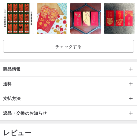
た返品・交換はお受けできません。
[
Gonwen Design について
]
甘溫（Gonwen）は、あらゆることへの感謝の気持ちを込めていま
チェックする
す。
デザインを通じて、生活の温かさ、そして台湾文化に息づく温かい
人情を取り戻したいと願っています。
商品情報
送料
支払方法
返品・交換のお知らせ
レビュー