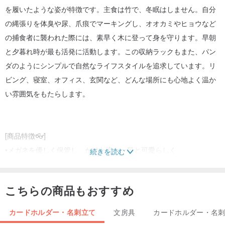
を履いたような姿が特徴です。主食は竹で、冬眠はしません。自分
の縄張りを体臭や尿、爪痕でマーキングし、オオカミやヒョウなど
の捕食者に襲われた際には、素早く木に登って身を守ります。早朝
と夕暮れ時が最も活発に活動します。この収納ラックもまた、パン
ダのようにシンプルで自然なライフスタイルを追求しています。リ
ビング、寝室、オフィス、玄関など、どんな場所にも心地よく温か
い雰囲気をもたらします。
[商品特徴👓]
•メガネを優しく保管し、かけた姿も一段と可愛らしく
続きを読む
•スマホスタンドや名刺スタンドとしても使え、デスクを癒しの空間
に
こちらの商品もおすすめ
•表面には撥水加工が施されており、汚れや湿気の心配も無用です
カードホルダー・名刺立て
文房具
カードホルダー・名
[名入れサービスをご希望の場合は、別途追加購入が可能です]👇