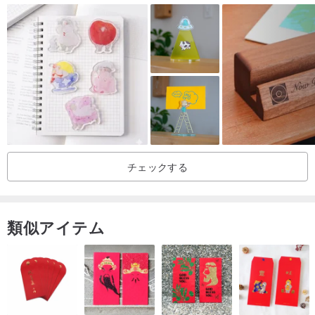
www.pinkoi.com/product/UU4ePZcZ
[名入れ位置のイメージ]👇
[専用パッケージ 贈答用にも自分用にも最適]👇
チェックする
[商品情報]
•素材：天然木材 - 突板合板 / 小径木
類似アイテム
•サイズ：商品 H14 x L10 x W10 cm
•重量：0.5kg
•天然木材の表面には節や自然なひび割れが見られることがあります
が、これらは正常な現象です。それぞれの木目が唯一無二の個性と
して、その原始的な美しさをお楽しみください。これらを理由とし