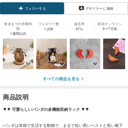
フォローする
デザイナーに連絡
発送までの所要時
フォロワー数
返信率
前回オンライン
間
3〜7日前
1,228
97%
1週間以内
すべての商品を見る
商品説明
🌳🌳
可愛らしいパンダの多機能収納ラック
🌳🌳
パンダは単独で生活する動物で、まるで短い黒いベストと黒い靴下