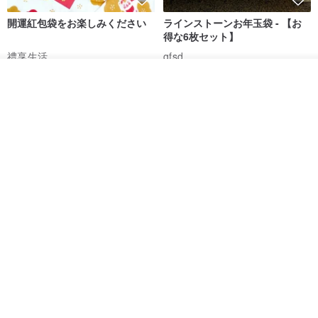
開運紅包袋をお楽しみください
ラインストーンお年玉袋 - 【お
得な6枚セット】
禮享生活
gfsd
287円
5,083円
カートに入れる
お気に入り
ショップを見る
送料無料
黒猫マルーの小さな財神 宝くじ
【GFSD】ラインストーン精品 -
ホットスタンプポチ袋
煌めく多目的ポチ袋 -【招財納
福・金運招来】
Huei Hei Ji Bai
gfsd
516円
6,868円