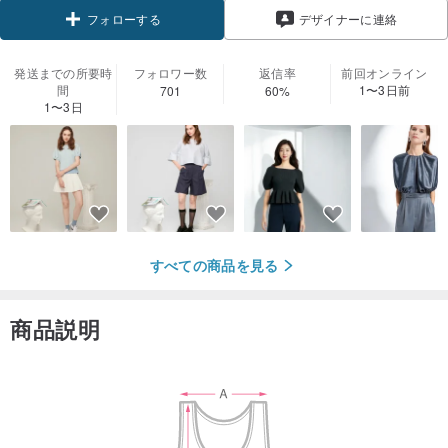
フォローする
デザイナーに連絡
発送までの所要時
フォロワー数
返信率
前回オンライン
間
1〜3日前
701
60%
1〜3日
すべての商品を見る
商品説明