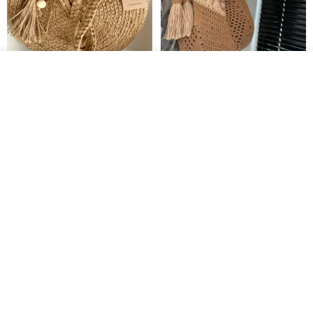
カートに入れる
クロシェ編み丸型ジュートバッ
オーガニックコットン糸の編み
お気に入り
ショップを見る
グ、クロシェ編みトートバッ
バッグ、クラッチバッグとして
グ、クロシェ編みショルダーバ
も。
Lunar Cat
Knits And Woven By Oom
ッグ
11,425円
5,405円
8,314円
送料無料
グラニースクエアの手編みジュ
コードかぎ針編みパタ
デジタル