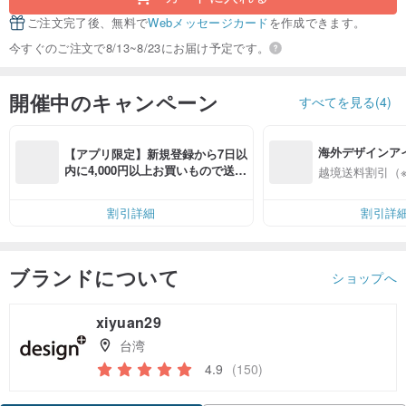
ご注文完了後、無料で
Webメッセージカード
を作成できます。
今すぐのご注文で8/13~8/23にお届け予定です。
開催中のキャンペーン
すべてを見る(4)
海外デザインア
【アプリ限定】新規登録から7日以
入
内に4,000円以上お買いもので送料
越境送料割引（
無料（最大500円OFF）
割引詳細
割引詳
ブランドについて
ショップへ
xiyuan29
台湾
4.9
(150)