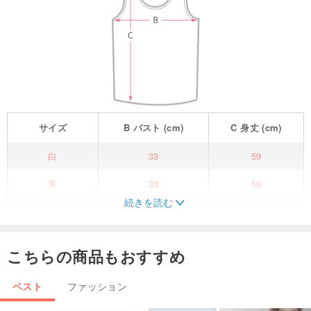
サイズ
B
バスト
(cm)
C
身丈
(cm)
白
33
59
黃
33
59
続きを読む
藍
33
59
ホルターネックとタンクトップのストラップが融合したデザイン
こちらの商品もおすすめ
は、レイヤードスタイルに最適です。キャミソールやシンプルな半
袖Tシャツと合わせて、日本の涼やかな夏スタイルを演出できま
ベスト
ファッション
す。