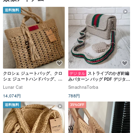
送料無料
クロシェ ジュートバッグ、クロ
ストライプのかぎ針編
デジタル
シェ ジュートハンドバッグ、リ
みパターン バッグ PDF デジタル
ユーザブルバッグ
インスタント ダウンロード、レ
Lunar Cat
SmachnaTorba
ディース クロスボディ
14,074円
788円
送料無料
35%OFF