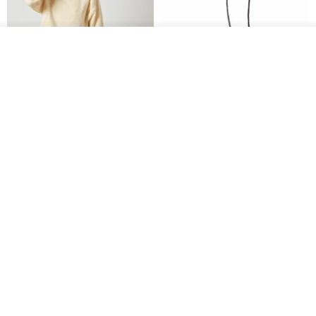
入荷待ち登録
ショップを見る
CHARM 日本製 ショート ミック
天然シルクフラワーネックレス -
ス オーガニックコットン ネック
ローズチョーカー - リストレッ
ウォーマー
グブレスレット シルクアクセサ
カジュアルボックス casual box
Marina V Lingerie
リー
2,500円
9,769円