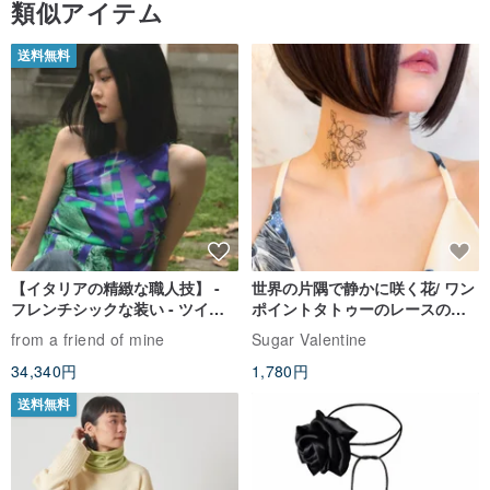
類似アイテム
送料無料
【イタリアの精緻な職人技】 -
世界の片隅で静かに咲く花/ ワン
フレンチシックな装い - ツイル
ポイントタトゥーのレースのチ
プリントシルクスカーフトップ
ョーカー SV649
from a friend of mine
Sugar Valentine
ス
34,340円
1,780円
送料無料