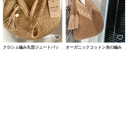
クロシェ編み丸型ジュートバッ
オーガニックコットン糸の編み
グ、クロシェ編みトートバッ
バッグ、クラッチバッグとして
グ、クロシェ編みショルダーバ
も。
入荷待ち登録
Lunar Cat
Knits And Woven By Oom
ッグ
ショップを見る
11,425円
5,405円
8,314円
送料無料