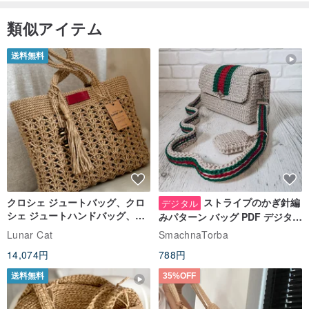
類似アイテム
送料無料
クロシェ ジュートバッグ、クロ
ストライプのかぎ針編
デジタル
シェ ジュートハンドバッグ、リ
みパターン バッグ PDF デジタル
ユーザブルバッグ
インスタント ダウンロード、レ
Lunar Cat
SmachnaTorba
ディース クロスボディ
14,074円
788円
送料無料
35%OFF