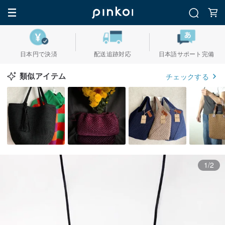
日本円で決済
配送追跡対応
日本語サポート完備
類似アイテム
チェックする
1/2