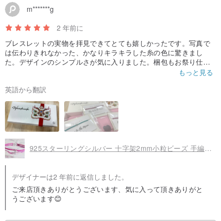
m*******g
2 年前に
ブレスレットの実物を拝見できてとても嬉しかったです。写真で
は伝わりきれなかった、かなりキラキラした糸の色に驚きまし
た。デザインのシンプルさが気に入りました。梱包もお祭り仕様
です。合計3つのブレスレットを購入しました。 1つは母に、1つ
もっと見る
は親友に、そして1つは自分用です。ご注文時の注意点はサイズの
英語から翻訳
入力方法です。サイズをミリ単位で追加することに注意を払わな
かったので、ブレスレットはちょうどフィットしたことがわかり
ました。それは全く私の間違いです。あはは！
925スターリングシルバー 十字架2mm小粒ビーズ 手編み幸運ブレスレット - パープルレッド
デザイナーは2 年前に返信しました。
ご来店頂きありがとうございます、気に入って頂きありがと
うございます😊