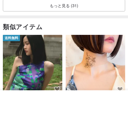
もっと見る (31)
類似アイテム
送料無料
【イタリアの精緻な職人技】 -
世界の片隅で静かに咲く花/ ワン
入荷待ち登録
お気に入り
ショップを見る
フレンチシックな装い - ツイル
ポイントタトゥーのレースのチ
プリントシルクスカーフトップ
ョーカー SV649
from a friend of mine
Sugar Valentine
ス
34,340円
1,780円