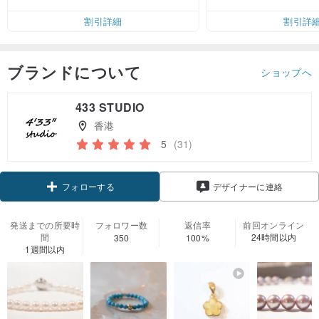
無料（最大500円OFF）
割引詳細
割引詳
ブランドについて
ショップへ
433 STUDIO
香港
5
(31)
クーポン取得
デザイナーに連絡
フォローする
発送までの所要時
フォロワー数
返信率
前回オンライン
間
24時間以内
350
100%
1週間以内