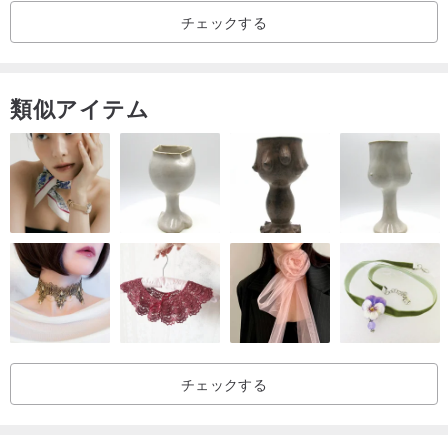
チェックする
♡天然石のため、色、濃淡、模様、形、
サイズが一つ一つわずかに異なります。
♡写真は実際の商品を撮影したものです。
類似アイテム
♡天然石には、クラックや内包物が見られる場合があります。
♡天然石の特性をご理解・ご了承の上、ご注文ください。
♡お使いの環境やモニターにより、実際の商品と写真の色味が若干
異なる場合があります。ご了承ください。
画像と実物のイメージ違いなど、お客様都合による返品はお受けい
たしかねます。
ご了承の上、ご注文ください。
|使用とお手入れ方法|
チェックする
- 着用後は拭いてから袋や箱に入れ、酸化を防いでください。
- 香水はシルバーアクセサリーを変色させる可能性がありますの