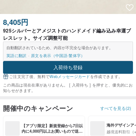
8,405円
925シルバーとアメジストのハンドメイド編み込み幸運ブ
レスレット。サイズ調整可能
自動翻訳されているため、内容が不完全な場合があります。
英語に翻訳
原文を表示（中国語-繁体字）
入荷待ち登録
ご注文完了後、無料で
Webメッセージカード
を作成できます。
この商品は現在在庫がありません。 [ 入荷待ち ] を押すと、優先的にお
知らせがきます。
開催中のキャンペーン
すべてを見る(2)
海外デザインア
【アプリ限定】新規登録から7日以
入
内に4,000円以上お買いもので送料
越境送料割引（