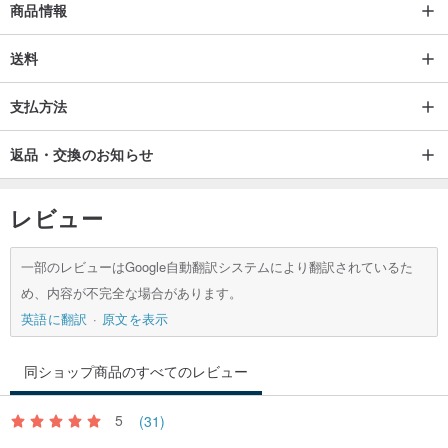
商品情報
で、香水をスプレーしてから数分後にアクセサリーを着用してくだ
さい。
送料
支払方法
- プールや温泉での着用は避けてください。硫化物や消毒成分がシ
ルバーを変色させる可能性があります。
返品・交換のお知らせ
- 時間が経ちシルバーが酸化した場合は、シルバー磨き布で拭く
レビュー
か、ご家庭の歯磨き粉でも軽い洗浄効果が期待できます。
一部のレビューはGoogle自動翻訳システムにより翻訳されているた
め、内容が不完全な場合があります。
英語に翻訳
原文を表示
同ショップ商品のすべてのレビュー
5
(31)