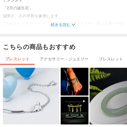
「2月の誕生石」
誠実さ、心の平和を象徴します。
2月生まれの人のように、一見クールに見えますが、実は正直で信頼
続きを読む
に値します。
こちらの商品もおすすめ
幸運のブレスレットは完成後の長さ変更はできません。
返品・交換・変更はできませんのでご了承ください。
ブレスレット
アクセサリー・ジュエリー
ブレスレット
ご入金確認後、製作開始まで5営業日ほど頂戴いたします。
一つ一つの幸運のブレスレットは手編みです。そのため、一日に製
作できる数には限りがございます。皆様の忍耐に感謝いたします。
どんな服装にも合わせやすいデザインです。
+++++++++++++++++++++++++++++++++++++++++++++++++++++
+++++++++++++++++++++++++++
ご一読ください