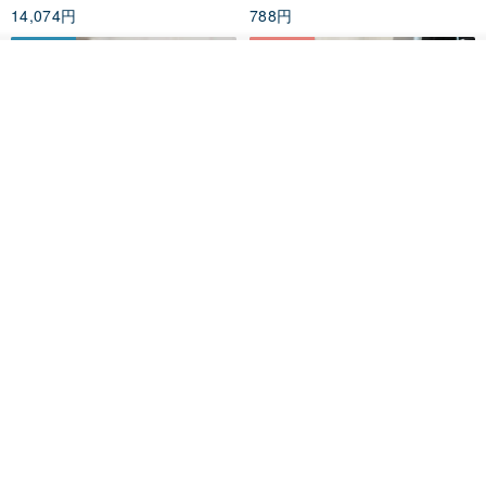
14,074円
788円
送料無料
35%OFF
その他の商品を見る
ショップを見る
クロシェ編み丸型ジュートバッ
オーガニックコットン糸の編み
グ、クロシェ編みトートバッ
バッグ、クラッチバッグとして
グ、クロシェ編みショルダーバ
も。
Lunar Cat
Knits And Woven By Oom
ッグ
11,425円
5,405円
8,314円
送料無料