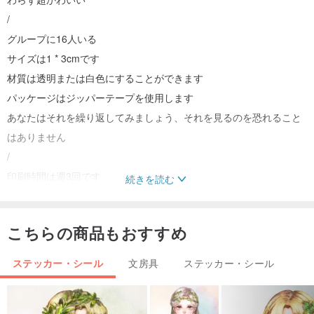
/
グループに16人いる
サイズは1 * 3cmです
材質は透明または白色にすることができます
パッケージはジッパーテープを使用します
あなたはそれを繰り返してみましょう、それを見るのを恐れること
はありません
/
印刷時間は週3回です
続きを読む
待つことができない場合は、発注しないでください。
/
こちらの商品もおすすめ
今度は名前シールはオプションです。
備考欄に色番号を明記してください。
ステッカー・シール
文房具
ステッカー・シール
No.1の背景色を選択した場合は、16色すべての背景色が1色になり
ます。
9番目を選択すると、各色に2つあります。