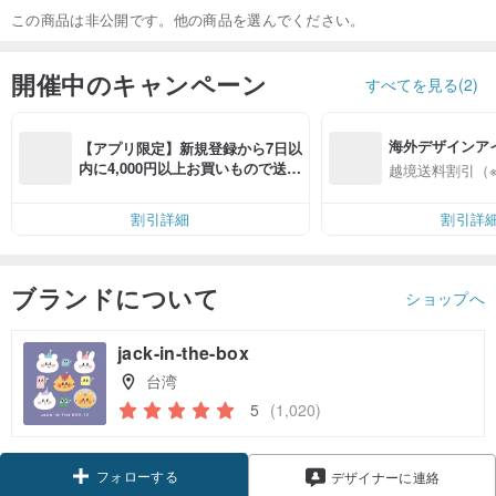
この商品は非公開です。他の商品を選んでください。
開催中のキャンペーン
すべてを見る(2)
海外デザインア
【アプリ限定】新規登録から7日以
入
内に4,000円以上お買いもので送料
越境送料割引（
無料（最大500円OFF）
割引詳細
割引詳
ブランドについて
ショップへ
jack-in-the-box
台湾
5
(1,020)
フォローする
デザイナーに連絡