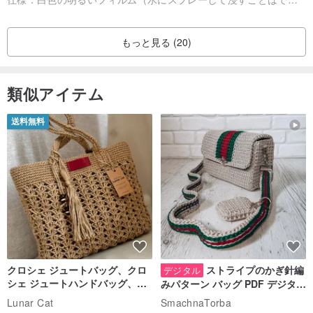
もっと見る (20)
類似アイテム
送料無料
クロシェ ジュートバッグ、クロ
ストライプのかぎ針編
デジタル
シェ ジュートハンドバッグ、リ
みパターン バッグ PDF デジタル
ユーザブルバッグ
インスタント ダウンロード、レ
Lunar Cat
SmachnaTorba
ディース クロスボディ