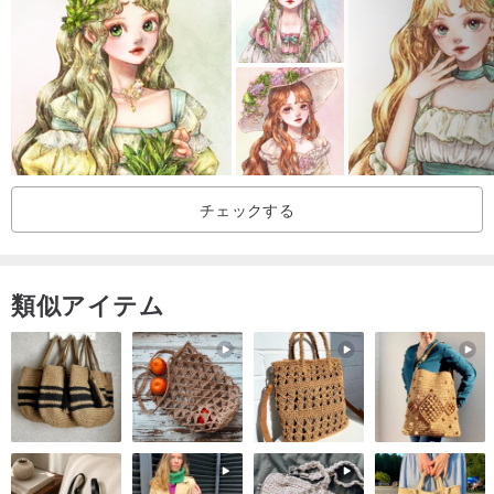
/
備考に星座をお知らせください
/
あなたはデザイナーの情報を与える必要があります：
例：癌女性第1色名（大きな美しさ）
/
チェックする
注：各モバイルコンピュータの輝度が異なるため
色と実際の色差が返されない場合
デザイナーのために各ステッカーをハンドカットしています
類似アイテム
したがって、サイズは異なります。
起源/製造方法
台湾のデザインハンドカット