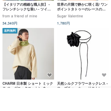
【イタリアの精緻な職人技】 -
世界の片隅で静かに咲く花/ ワン
フレンチシックな装い - ツイル
ポイントタトゥーのレースのチ
プリントシルクスカーフトップ
ョーカー SV649
from a friend of mine
Sugar Valentine
ス
34,340円
1,780円
送料無料
CHARM 日本製 ショート ミック
天然シルクフラワーネックレス -
ス オーガニックコットン ネック
ローズチョーカー - リストレッ
ウォーマー
グブレスレット シルクアクセサ
カジュアルボックス casual box
Marina V Lingerie
入荷待ち登録
リー
ショップを見る
2,500円
9,769円