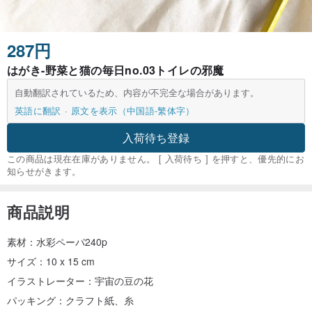
287円
はがき-野菜と猫の毎日no.03トイレの邪魔
自動翻訳されているため、内容が不完全な場合があります。
英語に翻訳
原文を表示（中国語-繁体字）
入荷待ち登録
この商品は現在在庫がありません。 [ 入荷待ち ] を押すと、優先的にお
知らせがきます。
商品説明
素材：水彩ペーパ240p
サイズ：10 x 15 cm
イラストレーター：宇宙の豆の花
パッキング：クラフト紙、糸