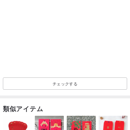
商品サイズ：16.5 x 19.5 cm（持ち手含まず）
商品に関する注意事項：
✿ サイズについて：商品はすべて手作業で測定しているため、0.5〜
チェックする
1cmの誤差が生じる場合があります。サイズ情報を必ずご確認いた
だき、主観的な大きさの想像はお控えください。
✿ 色差について：撮影時の光の加減、環境、および異なるモニター
類似アイテム
表示により、実際の商品と写真とで若干の色差が生じる場合があり
ます。ご不明な点がございましたら、お気軽にお問い合わせいただ
くか、取扱店舗にて実物をご確認ください。