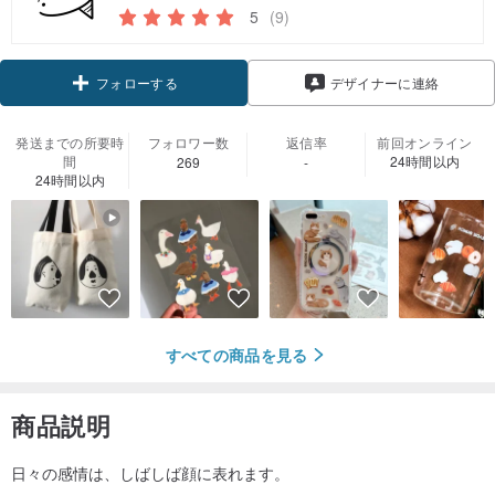
5
(9)
クーポン取得
デザイナーに連絡
フォローする
発送までの所要時
フォロワー数
返信率
前回オンライン
間
24時間以内
269
-
24時間以内
すべての商品を見る
商品説明
日々の感情は、しばしば顔に表れます。