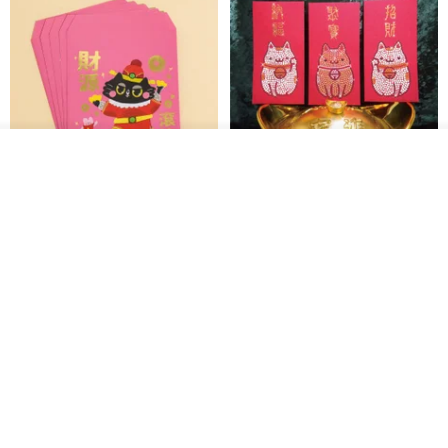
カートに入れる
お気に入り
ショップを見る
黒猫マルーの小さな財神 宝くじ
【GFSD】ラインストーン精品 -
ホットスタンプポチ袋
煌めく多目的ポチ袋 -【招財納
福・金運招来】
Huei Hei Ji Bai
gfsd
516円
6,868円