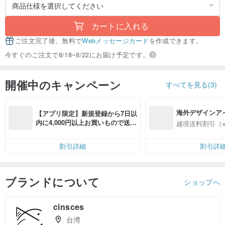
カートに入れる
ご注文完了後、無料で
Webメッセージカード
を作成できます。
今すぐのご注文で8/18~8/22にお届け予定です。
開催中のキャンペーン
すべてを見る(3)
海外デザインア
【アプリ限定】新規登録から7日以
入
内に4,000円以上お買いもので送料
越境送料割引（
無料（最大500円OFF）
割引詳細
割引詳
ブランドについて
ショップへ
cinsces
台湾