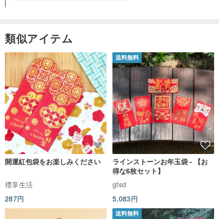
類似アイテム
送料無料
開運紅包袋をお楽しみください
ラインストーンお年玉袋 - 【お
得な6枚セット】
禮享生活
gfsd
287円
5,083円
送料無料