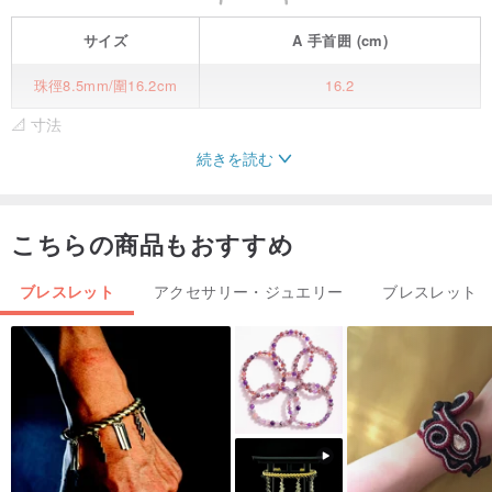
サイズ
A
手首囲
(cm)
珠徑8.5mm/圍16.2cm
16.2
📐 寸法
続きを読む
* ビーズ直径 | 8.5mm
* 腕周り | 16.2cm
こちらの商品もおすすめ
（手首のサイズを縮小するための無料サイズ変更または金属ビーズ
ブレスレット
アクセサリー・ジュエリー
ブレスレット
を使用してサイズを増やす）
🌈 光と影のすべてに恋をする：店長は忙しいですが、写真はすべて
店の実際の風景です。ランダムな写真はありません📷。申し訳あり
ませんが、あなたのために別の写真を撮ることはできません。ご理