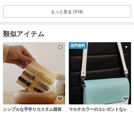
💖 平和のクリスタル、人間関係の愛情と甘さを凝縮する 憂鬱や怒り
を消し去り、不満を取り除き、感情と心をバランスさせ、人間関係
もっと見る (318)
でより調和的でユーモラスになるのに役立ちます. 不愉快なことにさ
よならを言い、友人や家族と忠実に愛し合い、美しい家庭を築きま
類似アイテム
しょう. 🎨 インスピレーションを刺激し、創造性の魔法の世界を探
索する スギライトはクリエイティブなインスピレーターのようなも
送料無料
ので、紫色の光を吸収して変換し、知恵を刺激し、インスピレーシ
ョンと創造力を高めます. 自分のメディアのクリエイター、作家、デ
ザイナーなどに無限のインスピレーションの源をもたらします. 🚪
因果の障害を解消し、幸運の扉を開く ネガティブなエネルギーを浄
化する魔法のクリスタルは、身体と心だけでなく、因果の障害を解
消し、あなたの人生を順調な軌道に乗せ、幸運の扉を開きます.
シンプルな手作りカスタム猫首
マルチカラーのエレガントなレ
🌟
《鉄スギライトの魔法の力》
🌟 鉄スギライトは希少な宝物で、
輪 Basic New Life Soft
ザーショルダーバッグ、ハンド
共生する鉱物の奇跡です. スギライトの五つの魔法の効果に加えて、
Organic Cat Collar | Simple
メイド
カートに入れる
Maodian
DALI-mybag
お気に入り
ショップを見る
Soft Cat Collar
赤鉄鉱の加護もあります. 消化、神経系、血液循環を促進し、疲労と
3,127円
30,108円