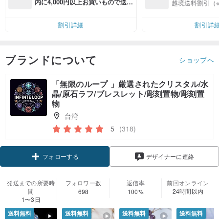
入
内に4,000円以上お買いもので送料
越境送料割引（
無料（最大500円OFF）
割引詳細
割引詳
ブランドについて
ショップへ
「無限のループ 」厳選されたクリスタル/水
晶/原石ラフ/ブレスレット/彫刻置物/彫刻置
物
台湾
5
(318)
フォローする
デザイナーに連絡
発送までの所要時
フォロワー数
返信率
前回オンライン
間
24時間以内
698
100%
1〜3日
送料無料
送料無料
送料無料
送料無料