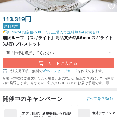
113,319円
送料無料
Pinkoi 指定便-5,000円以上購入で送料無料&関税ゼロ!
無限ループ 【スギライト】高品質天然8.5mm スギライト
(杉石) ブレスレット
カートに入れる
ご注文完了後、無料で
Webメッセージカード
を作成できます。
月曜〜木曜にご注文いただく場合、お支払いが確認でき次第、24時間以
内に発送します。今すぐのご注文で8/10~8/19にお届け予定です。
開催中のキャンペーン
すべてを見る(4)
海外デザインア
【アプリ限定】新規登録から7日以