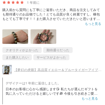
✨🌟
クリスタルの魔法の力
🌟✨
1 年前に
購入前から質問にも丁寧にご返答いただき、商品を注文してみて
も期待通りのお品物でした！とても品質が良く綺麗ですし、梱包
🌿 エネルギーを浄化し、身体と心のデトックスの旅を始める スギラ
もとても丁寧です！！また購入させていただきたいと思います！^
イトは強い正のエネルギーを放ち、ネガティブな感情やエネルギー
^ブレスが切れた時用の替えのゴム等も入っていました！本当にあ
もっと見る
りがとうございました！^ ^⭐︎
を浄化する魔法のクリスタルとして称されます. 身体のデトックスの
旅を始めるのに役立ち、身体と心の健康を促進します. 💖 また、癌
を予防するという神秘的な力を持っているとも噂されていますが、
科学的には証明されていません. 自然療法を求める人々に愛されてい
クオリティがよかった
期待通りだった
ます.
また購入したい
サービスがよかった
🔮 鋭敏さと直感を高める スギライトは眉間のチャクラの守護者であ
【夢幻の虎眼】高品質イエロー＆ブルータイガーアイブレスレット
り、鋭敏さ、直感、第六感、洞察力を高め、あなたにより広く、よ
り深い知覚の扉を開いてくれます. そのため、スピリチュアルなメン
デザイナーは1 年前に返信しました。
ター、ヒーラー、スピリチュアルなワーカーは、欠かせないインス
日本のお客様に心から感謝します😘 私たちが選んだギフトを
ピレーションのパートナーとして見なしています. 💖
気に入っていただけると嬉しいです🎁 今後も引き続きご愛顧
賜りますようお願い申し上げます🥳
もっと見る