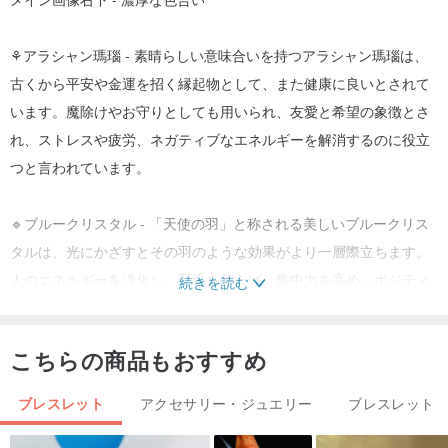
⚘️アラシャン瑪瑙 - 素晴らしい意味合いを持つアラシャン瑪瑙は、
古くから平安や金運を招く縁起物として、また健康に良いとされて
います。魔除けやお守りとしても用いられ、友愛と希望の象徴とさ
れ、ストレスや疲労、ネガティブなエネルギーを解消するのに役立
つと言われています。
🔹ブルークリスタル - 「天使の羽」と称される美しいブルークリス
タルは、光にかざすとその羽のような効果がより一層際立ちます。
人のエネルギーを浄化し、緊張を和らげ、集中力を高め、ポジティ
続きを読む
ブなエネルギーをもたらします。
こちらの商品もおすすめ
🔹ホワイトクリスタル - ポジティブなエネルギーを高めるホワイト
クリスタルは、自身のネガティブなエネルギーを浄化し、心身を癒
ブレスレット
アクセサリー・ジュエリー
ブレスレット
すだけでなく、魔除けやネガティブなエネルギーからの防御にも効
果があり、外部からの影響を受けにくいエネルギーフィールドを強