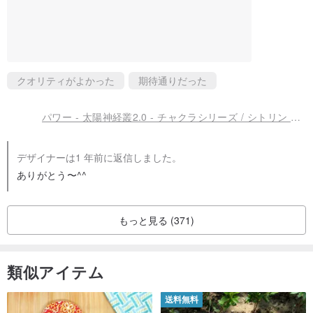
⚜️手首周りのサイズの測り方と調整について⚜️
1️⃣ご自身の習慣に合わせて、ブレスレットを着用したい位置を決
め、
メジャーまたは細い紐を手首に沿って一周させ、サイズを測ってく
クオリティがよかった
期待通りだった
ださい。
サイズは「きつすぎず、ゆるすぎず、ぴったりフィットする」が基
パワー - 太陽神経叢2.0 - チャクラシリーズ / シトリン / タイガーアイ / イエローアゼツライト / クリアクォーツ
準です。
最後に最も近い整数の手首周りを選択してください。これにより、
デザイナーは1 年前に返信しました。
ありがとう〜^^
快適な着用感とブレスレットがわずかに回転する程度のフィット感
を確保し、製作いたします。
2️⃣手首周りが小数点の場合、例えば14.5cmの場合、
もっと見る (371)
14cmまたは15cmをお選びいただけます。14cmはよりフィットしま
すが回転可能で、15cmはややゆったりと快適です。
類似アイテム
3️⃣測定誤差により手首周りの調整が必要な場合は、以下の点にご注
意ください。
送料無料
7日以内: ブレスレットを受け取ってから7日以内にご連絡いただ