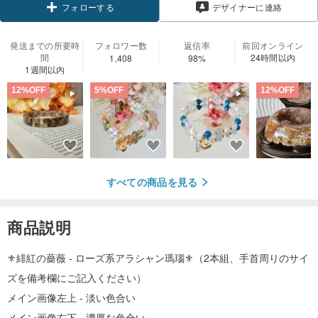
デザイナーに連絡
フォローする
発送までの所要時
フォロワー数
返信率
前回オンライン
間
24時間以内
1,408
98%
1週間以内
12%OFF
5%OFF
12%OFF
すべての商品を見る
商品説明
⚜️緋紅の薔薇 - ローズ系アラシャン瑪瑙⚜️（2本組、手首周りのサイ
ズを備考欄にご記入ください）
メイン画像左上 - 淡い色合い
メイン画像右下 - 濃厚な色合い