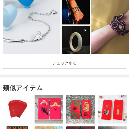
化します。
👉クリスタルサイズ: 9.5-10mm
✨素材について｜あなたのクリスタルブレスレット
すべてのブレスレットには以下を使用しています。
🔸天然クリスタルと14KGF（14金ゴールドフィルド）パーツ
チェックする
🔸日本製高弾性シルク糸。しなやかで耐久性があり、手首にぴった
りフィットします。
お客様の手首周りのサイズはそれぞれ異なるため、製作時にクリス
類似アイテム
タルの数やパーツの比率を長さに合わせて微調整する場合がござい
ますが、全体のスタイルとデザインコンセプトは変わりませんので
ご安心ください。
✨天然クリスタルに関する小さな注意点:
それぞれのクリスタルは自然の産物であり、表面に雲のような模