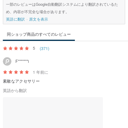
一部のレビューはGoogle自動翻訳システムにより翻訳されているた
3️⃣ 14KGFパーツのメンテナンスサービスについて:
め、内容が不完全な場合があります。
半年以内であれば、無料で一度交換できる丁寧なサービスを提供し
英語に翻訳
原文を表示
ています。
半年を超えた場合や再度交換をご希望の場合は、追加料金100元で
同ショップ商品のすべてのレビュー
「旧品から新品への交換」修理サービスをご利用いただけます！
5
(371)
⚜️保証サービスについて（保証書が必要）⚜️
F*******i
1️⃣ご購入後6ヶ月以内であれば、ワイヤー交換、浄化、金属パーツ
交換のサービスを無料で一度ご利用いただけます。
1 年前に
2️⃣ブレスレットの修理サービスも提供しており、修理内容と費用は
素敵なアクセサリー
実際の状況に応じて見積もりいたします。
英語から翻訳
3️⃣上記のサービスに伴う往復の送料は、お客様のご負担となりま
す。
4️⃣保証書は大切に保管してください。紛失された場合、上記のサー
ビスはご利用いただけません。