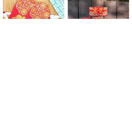
き、ご返送いただければ無料で調整いたします。
7日を超え14日未満: 7日を超えてから調整のご連絡をされた場合、
返送送料はお客様のご負担となります。
その他の商品を見る
ショップを見る
14日以上: 保証書に記載されているワイヤー交換サービスを利用し
て調整していただくか、100元をお支払いいただいてワイヤー交換
および調整費用をご負担ください。送料は引き続きお客様のご負担
開運紅包袋をお楽しみください
ラインストーンお年玉袋 - 【お
となります。
得な6枚セット】
禮享生活
gfsd
⚜️あなたのクリスタルブレスレットは、アクセサリーであり、パー
287円
5,083円
トナーでもあります⚜️
送料無料
玥辰Crystal Healingでは、一本一本のブレスレットが単なる美しい
アクセサリーではなく、あなたをサポートし、癒す準備ができたエ
ネルギーパートナーです。
すべてのブレスレットに対し、以下のプロセスを行っています。
🔸️完全な浄化、雑音と過去のエネルギーの除去
🔸️エネルギーの活性化、クリスタル本来の力の目覚め