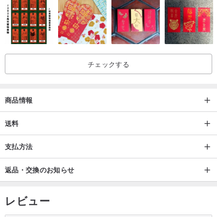
様、天然の紋様、クラック、共生鉱物が見られることがございま
す。これらはクリスタルが持つユニークな印であり、その最も美し
い部分でもあります。
だからこそ、一本一本のブレスレットが唯一無二の存在なのです。
チェックする
✨金属パーツ付きブレスレットのご使用に関する注意点:
1️⃣ ブレスレットの表面に汚れや傷があるのはなぜですか？
商品情報
これは、人体が汗や皮膚の油分に長時間触れることで、金属が酸化
したり汗の汚れが蓄積したりするために起こる正常な現象です。傷
送料
は、着用中に金属同士や金属とクリスタルの間で自然に生じる摩擦
支払方法
痕です。
2️⃣ クリスタルの側面が黒くなるのはなぜですか？
返品・交換のお知らせ
クリスタルと金属が長時間摩擦することで、接合部に黒い汚れや部
分的な変色が生じやすくなります。
レビュー
純銀、14KGF、K金、真鍮など、どの素材でも起こりうる自然な物
理反応であり、欠陥ではありません。