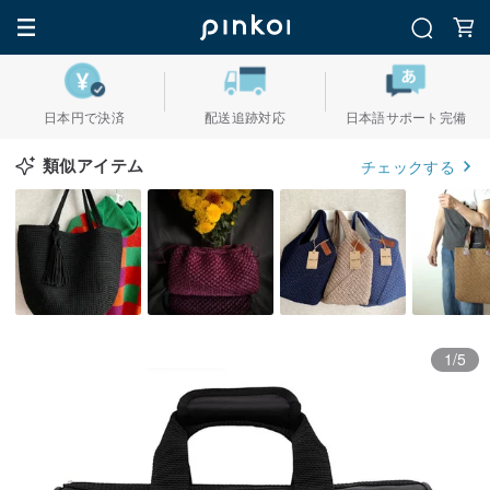
日本円で決済
配送追跡対応
日本語サポート完備
類似アイテム
チェックする
1/5