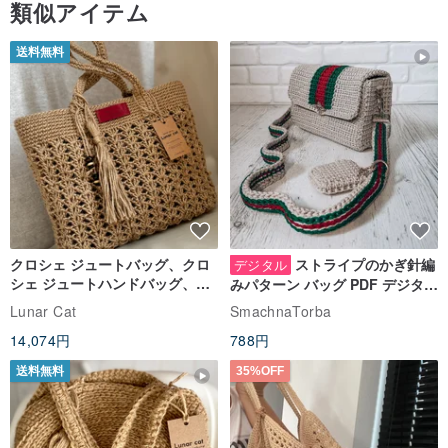
類似アイテム
送料無料
クロシェ ジュートバッグ、クロ
ストライプのかぎ針編
デジタル
シェ ジュートハンドバッグ、リ
みパターン バッグ PDF デジタル
ユーザブルバッグ
インスタント ダウンロード、レ
Lunar Cat
SmachnaTorba
ディース クロスボディ
14,074円
788円
送料無料
35%OFF