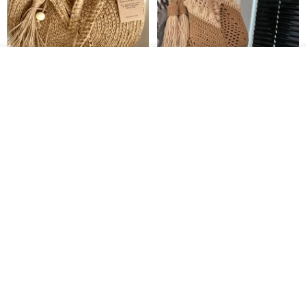
入荷待ち登録
お気に入り
ショップを見る
クロシェ編み丸型ジュートバッ
オーガニックコットン糸の編み
グ、クロシェ編みトートバッ
バッグ、クラッチバッグとして
グ、クロシェ編みショルダーバ
も。
Lunar Cat
Knits And Woven By Oom
ッグ
11,425円
5,405円
8,314円
送料無料