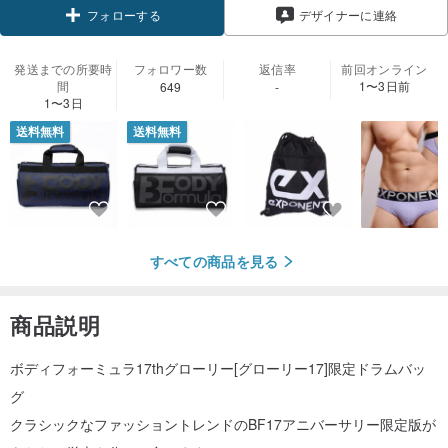
デザイナーに連絡
フォローする
発送までの所要時
フォロワー数
返信率
前回オンライン
間
1〜3日前
649
-
1〜3日
送料無料
送料無料
すべての商品を見る
商品説明
ボディフォーミュラ17thグローリー[グローリー17]限定ドラムバッ
グ
クラシックなファッショントレンドのBF17アニバーサリー限定版が