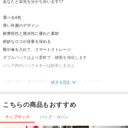
あなたと栄光を分かち合います17
選べる4色
厚い外層のデザイン
耐摩耗性と撥水性に優れた素材
絶妙なロゴが容量を深める
靴や傘を入れて、スマートストレージ
ダブルバックはより柔軟で、縫製を強化します
バッグ内のバックルキーは紛失しません
仕事を辞めた後や休暇中の日常の衝動を忘れてください
続きを読む
汗をかいてもらおう
------
こちらの商品もおすすめ
撮影時の周囲光の色差は若干ありますので、実際に受け取った商品
をご参照ください。
ナップサック
バッグ・カバン
実際の製品の方が見栄えがします！安心して購入してください！