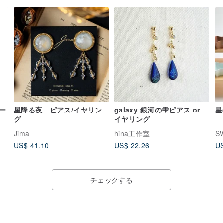
ー
星降る夜 ピアス/イヤリン
galaxy 銀河の雫ピアス or
星
グ
イヤリング
Jima
hina工作室
S
US$ 41.10
US$ 22.26
US
チェックする