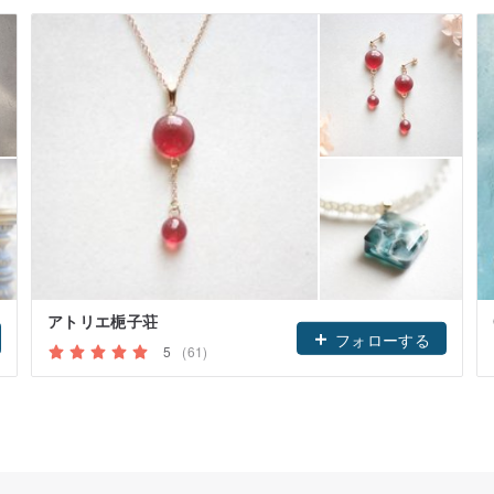
アトリエ梔子荘
フォローする
5
(61)