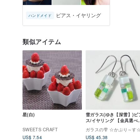
ピアス・イヤリング
ハンドメイド
類似アイテム
星(白)
雪ガラス(ゆき【深雪】)ピ
ス/イヤリング 【金具選べ
す】【受注制作】
SWEETS CRAFT
ガラスの雫 ☆かぷり～す
US$ 7.54
US$ 45.38