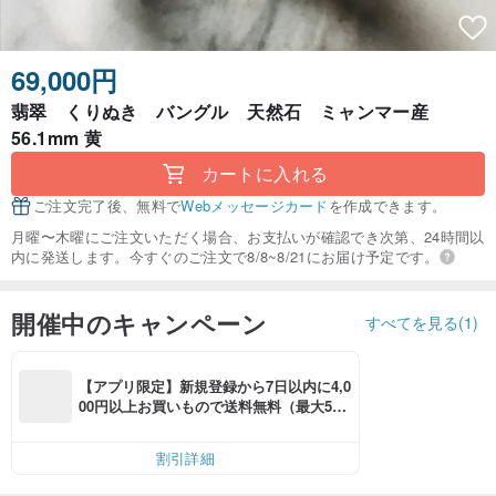
69,000円
翡翠 くりぬき バングル 天然石 ミャンマー産
56.1mm 黄
カートに入れる
ご注文完了後、無料で
Webメッセージカード
を作成できます。
月曜〜木曜にご注文いただく場合、お支払いが確認でき次第、24時間以
内に発送します。今すぐのご注文で8/8~8/21にお届け予定です。
開催中のキャンペーン
すべてを見る(1)
【アプリ限定】新規登録から7日以内に4,0
00円以上お買いもので送料無料（最大500
円OFF）
割引詳細