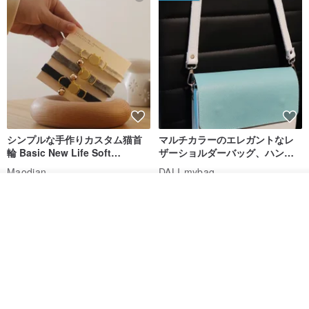
シンプルな手作りカスタム猫首
マルチカラーのエレガントなレ
輪 Basic New Life Soft
ザーショルダーバッグ、ハンド
Organic Cat Collar | Simple
メイド
Maodian
DALI-mybag
Soft Cat Collar
3,127円
30,108円
カートに入れる
お気に入り
ショップを見る
送料無料
送料無料