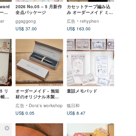
rward
2026 No.05 – 5 月新作
カセットテープ編み込
ド |
全点パッケージ
み オーダーメイド ミュ
ド＆
ージシャンポートレー
er
ggaggong
広告
rehyphen
6
ト | 音楽好きへの誕生
US$ 37.00
US$ 163.00
日プレゼント | ロマン
チックなカセットテー
プギフト
5 リ
オーダーメイド - 無垢
童話メモパッド
手帳リ
材のオリジナル木製ペ
ン、名入れ可能
広告
Dora's workshop
狐日和
US$ 0.05
US$ 8.47