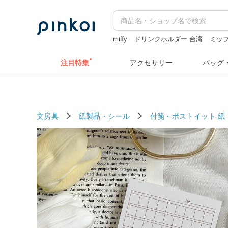
miffy
ドリンクホルダー 台湾
ミッ
人物ステッカー
コラージュ素材
su
注目特集
アクセサリー
バッグ
文房具
紙製品・シール
付箋・ポストイット
紙