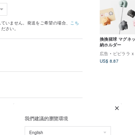
れていません。発送をご希望の場合、
こち
ください。
換換猩球 マグネ
納ホルダー
広告
ピピララ x ミエ
US$ 8.87
我們建議的瀏覽環境