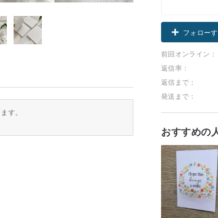
フォローす
前回オンライン：
返信率：
返信まで：
発送まで：
ります。
おすすめの