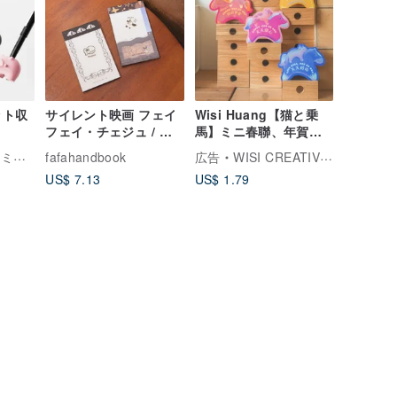
ット収
サイレント映画 フェイ
Wisi Huang【猫と乗
フェイ・チェジュ / ス
馬】ミニ春聯、年賀状
テッカーメモブック
／封筒付き - 4種展開
ロオ
fafahandbook
広告
WISI CREATIVE ウィシイ クリエイティブ
US$ 7.13
US$ 1.79