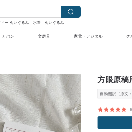
フィー ぬいぐるみ
水着
ぬいぐるみ
gar valentine
・カバン
文房具
家電・デジタル
グ
方眼原稿用
自動翻訳（原文