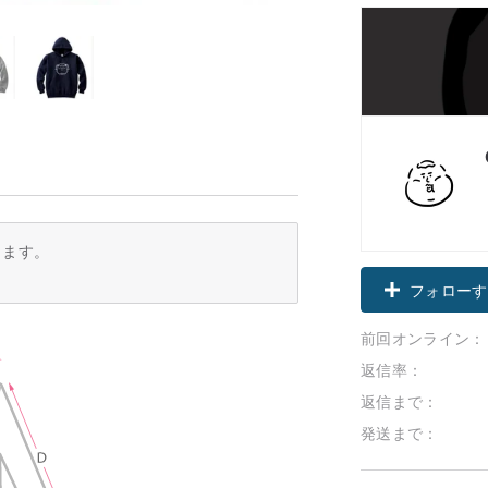
ります。
フォローす
前回オンライン：
返信率：
返信まで：
発送まで：