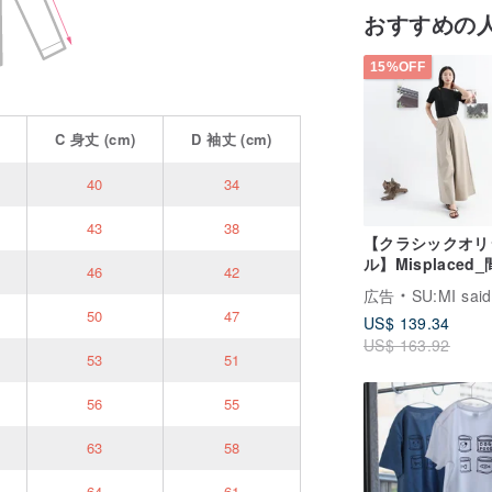
おすすめの
15%OFF
C
身丈
(cm)
D
袖丈
(cm)
40
34
43
38
【クラシックオリ
ル】Misplaced
46
42
て大きなプリーツ
広告
SU:MI said
イドパンツ_CLB0
50
47
US$ 139.34
カーキ
US$ 163.92
53
51
56
55
63
58
64
61