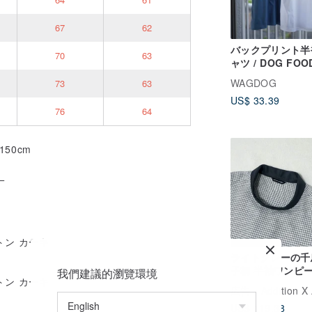
67
62
バックプリント半
70
63
ャツ / DOG FOO
WAGDOG
73
63
US$ 33.39
76
64
50cm
！
ライトグレーの千
）
子柄 半袖ワンピ
我們建議的瀏覽環境
広告
Addition X Add
US$ 119.38