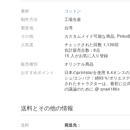
写真や写真は実際の色で表示されます
素材
コットン
色の誤差は確実です。ご自身の判断で購入してください
パターンのサイズはデザイナーが設定します。特別なニ
制作方法
工場生産
ミミはみんながファット・バオ・ティーを好きになるこ
製造地
台湾
衣服は社内で生産されたものではなく、在庫切れの可能
その他
カスタムメイド可能な商品, Pinko
更されたか注文がキャンセルされたかを事前に通知され
人気度
チェックされた回数 1,139回
合計販売点数：8点
15 人がお気に入り登録
販売種別
オリジナル商品
おすすめポイント
日本のprintstarを使用 8.4
シュ/エンバク：綿93％/ポリエス
されたキャラクターは、最初に公式
の議論のために @ qna4186x
送料とその他の情報
送料
発送先：