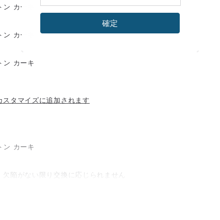
確定
カスタマイズに追加されます
、欠陥がない限り交換に応じられません
みなどの衣服または印刷プロセス上のその
きません）