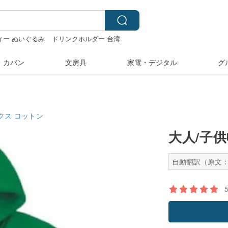
ィー ぬいぐるみ
ドリンクホルダー 台湾
スマス
・カバン
文房具
家電・デジタル
グ
クス
コットン
大人/子
自動翻訳（原文：