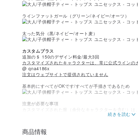
ラインファットガール（グリーン/ネイビー/オーツ）
太った気分（黒/ネイビー/オート麦）
カスタムプラス
追加の＄ 150のデザイン料金/最大3回
カスタマイズされたキャラクターは、常に公式ラインの
@ qna4186x
注文はウェブサイトで提供されていません
基本的にすべてがOKです/すべてが手描きであるため
注意が必要な事項
カスタマイズされた服（余分なキャラクターを含む）は
（わずかなかぎ針編み/色差/染みの小さな範囲および染
他の避けられない条件は、欠陥として定義することはで
注文する前に太ったファンのサイズを確認してください
商品情報
製品を受け取ってから7日以内に質問をしてください