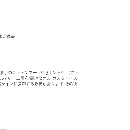
ーズがある場合はご連絡ください
とを願っています
性があります。在庫切れの場合は、色が変
i限定商品
ます。
オンスの厚手のコットンフード付きTシャツ （アッ
テル7％） 二層布/裏地タオル カスタマイズ
ラインに参加する必要があります その後