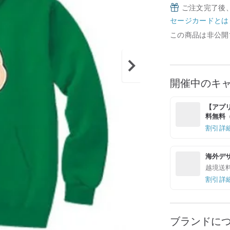
ご注文完了後
セージカードとは
この商品は非公開
開催中のキ
【アプリ
料無料（最
割引詳
海外デ
越境送
割引詳
ブランドに