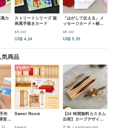
画風カ
ストリートシリーズ 版
「はがして伝える」メ
DIY 立
画風手描きカード
ッセージカード＋秘密
ーカード
シールセット
sh-cci
sh-cci
sh-cci
US$ 4.24
US$ 5.35
US$ 4.4
人気商品
5%OFF
手作
Sweet Room
【24 時間無料カスタム
i裸背製
出荷】カーブデザイン
クラ
木製シャープペン
々暮らし
hwara
広告
sanhostudio