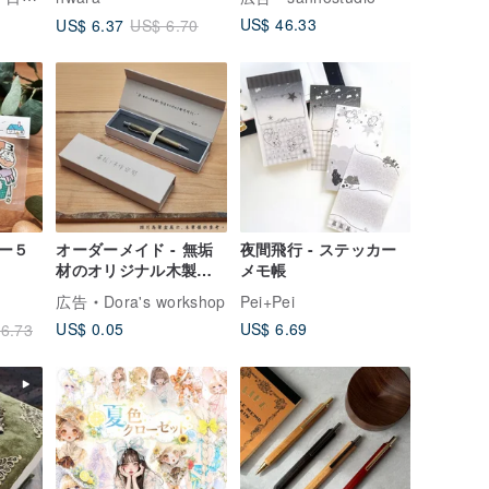
贈り物
（0.5mm 芯）無料刻印
US$ 46.33
US$ 6.37
US$ 6.70
ップル
ー５
オーダーメイド - 無垢
夜間飛行 - ステッカー
材のオリジナル木製ペ
メモ帳
ン、名入れ可能
広告
Dora's workshop
Pei+Pei
US$ 0.05
US$ 6.69
6.73