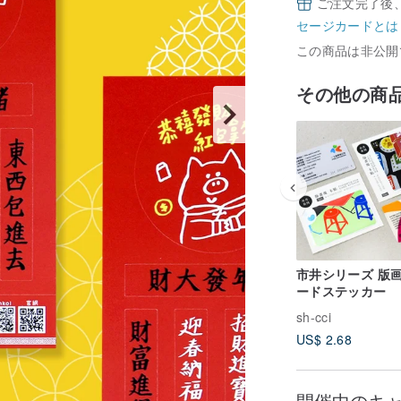
ご注文完了後
セージカードとは
この商品は非公開
その他の商
市井シリーズ 版
ードステッカー
sh-cci
US$ 2.68
開催中のキ