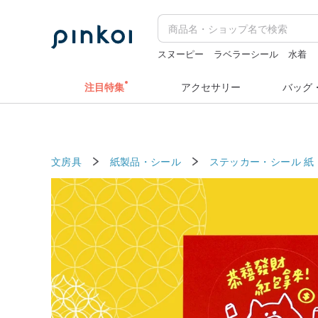
スヌーピー
ラベラーシール
水着
人物ステッカー
キーホルダー
ラベ
注目特集
アクセサリー
バッグ
文房具
紙製品・シール
ステッカー・シール
紙