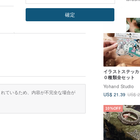
シック】 誕生日
US$ 57.87
記念日贈り物 カ
ギフト
確定
20%OFF
イラストステッカ
０種類全セット
Yohand Studio
訳されているため、内容が不完全な場合が
US$ 21.39
US$ 2
10%OFF