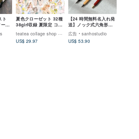
スト
夏色クローゼット 32種
【24 時間無料名入れ発
ワール
38girl収録 夏限定 コラ
送】ノック式六角形木
 緑の
ージュ素材 人物ステッ
製ボールペン（ブラッ
teatea collage shop てぃてぃ｜紙もの・ステッカー
ls
広告
sanhostudio
 ページ
カー teatea
ク F）無料刻印
US$ 29.97
US$ 53.90