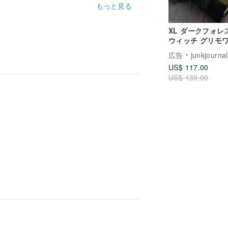
もっと見る
XL ダークフォレ
ウィッチ グリモ
（黒魔術書）空白
広告
junkjourna
魔女 呪文書 600
US$ 117.00
15x10cm
US$ 130.00