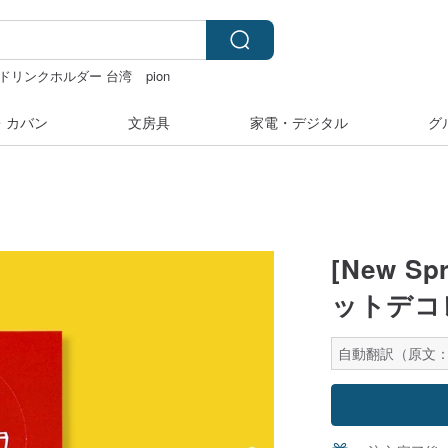
ドリンクホルダー 台湾
pion
ルシール
・カバン
文房具
家電・デジタル
グ
[New Sp
ットデコ
自動翻訳（原文：