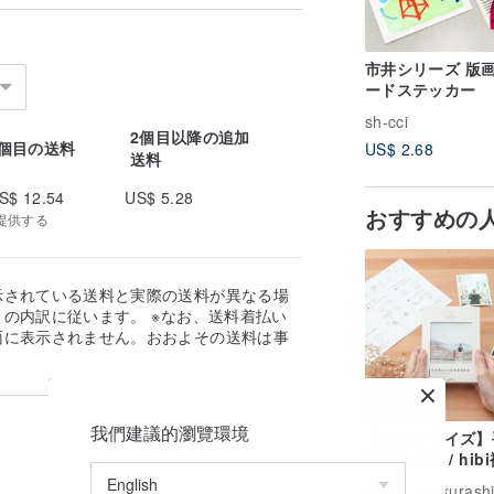
市井シリーズ 版
ードステッカー
sh-cci
2個目以降の追加
1個目の送料
US$ 2.68
送料
S$ 12.54
US$ 5.28
おすすめの
提供する
示されている送料と実際の送料が異なる場
の内訳に従います。 ※なお、送料着払い
面に表示されません。おおよその送料は事
。
我們建議的瀏覽環境
【カスタマイズ】
りアルバム / hib
本フォトブック【
広告
Hibikurashi 日