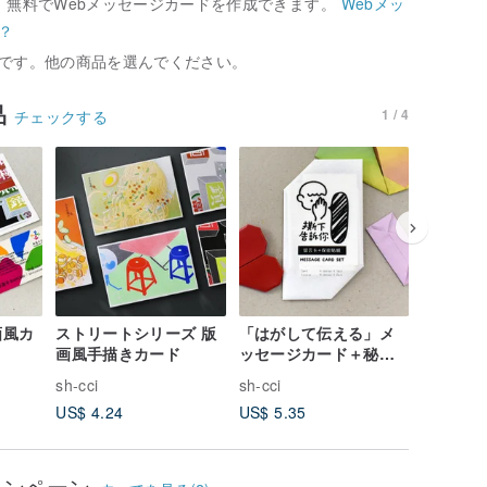
、無料でWebメッセージカードを作成できます。
Webメッ
？
です。他の商品を選んでください。
品
1 / 4
チェックする
画風カ
ストリートシリーズ 版
「はがして伝える」メ
DIY 立
画風手描きカード
ッセージカード＋秘密
ーカード
シールセット
sh-cci
sh-cci
sh-cci
US$ 4.24
US$ 5.35
US$ 4.4
ャンペーン